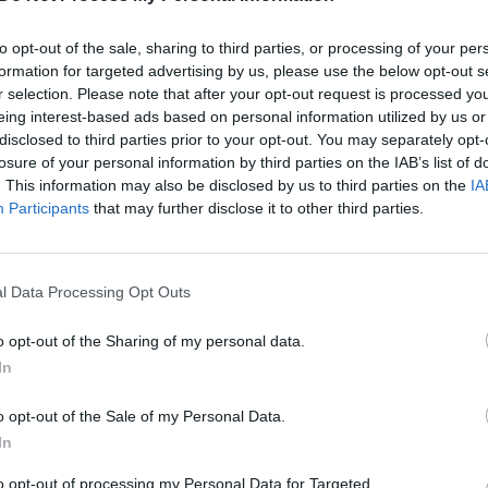
 košmaru: peiliu ginkluotas
ir toliau kelia pavojų: nerimas 
idė 8 moksleivius ir
Kroatijoje ir Serbijoje
to opt-out of the sale, sharing to third parties, or processing of your per
Žinios
|
Pasaulis
formation for targeted advertising by us, please use the below opt-out s
Pasaulis
r selection. Please note that after your opt-out request is processed y
eing interest-based ads based on personal information utilized by us or
disclosed to third parties prior to your opt-out. You may separately opt-
00:00:21
00:00
losure of your personal information by third parties on the IAB’s list of
linant Kroatiją – siūlo vykti
Vaizdai iš įvykio Kroatijos slau
. This information may also be disclosed by us to third parties on the
IA
„dainuojantys laiptai“ leis
namuose: įtariamas šaulys šūv
Participants
that may further disclose it to other third parties.
igavinti, bet ir pasimėgauti
paleido ir savo motiną
ika
Žinios
|
Pasaulis
Pasaulis
l Data Processing Opt Outs
o opt-out of the Sharing of my personal data.
00:01:04
00:00
oti Kroatijos parlamento
Kroatijos parlamento rinkimuo
In
zultatai: daugiausia
iššūkį premjerui metė Z. Milano
 gavo premjero partija
pastarąjį kaltina dėl korupcijo
o opt-out of the Sale of my Personal Data.
šalyje
In
Pasaulis
Žinios
|
Pasaulis
to opt-out of processing my Personal Data for Targeted