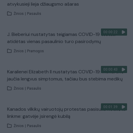
atvykusieji lieja džiaugsmo ašaras
Žinios
|
Pasaulis
00:00:22
J. Bieberiui nustatytas teigiamas COVID-19 testas:
atidėtas vienas pasaulinio turo pasirodymų
Žinios
|
Pramogos
00:00:43
Karalienei Elizabeth II nustatytas COVID-19: monarchė
jaučia lengvus simptomus, tačiau bus stebima medikų
Žinios
|
Pasaulis
00:01:39
Kanados vilkikų vairuotojų protestas pasisuko netikėta
linkme: gatvėje įsirengė kubilą
Žinios
|
Pasaulis