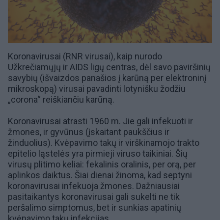
Koronavirusai (RNR virusai), kaip nurodo
Užkrečiamųjų ir AIDS ligų centras
, dėl savo paviršinių
savybių (išvaizdos panašios į karūną per elektroninį
mikroskopą) virusai pavadinti lotynišku žodžiu
„corona“ reiškiančiu karūną.
Koronavirusai atrasti 1960 m. Jie gali infekuoti ir
žmones, ir gyvūnus (įskaitant paukščius ir
žinduolius). Kvėpavimo takų ir virškinamojo trakto
epitelio ląstelės yra pirmieji viruso taikiniai. Šių
virusų plitimo keliai: fekalinis oralinis, per orą, per
aplinkos daiktus. Šiai dienai žinoma, kad septyni
koronavirusai infekuoja žmones. Dažniausiai
pasitaikantys koronavirusai gali sukelti ne tik
peršalimo simptomus, bet ir sunkias apatinių
kvėpavimo takų infekcijas.