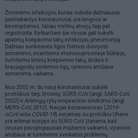
Žmonėms infekcijos, kurias sukelia dažniausiai
pasitaikantys koronavirusai, yra lengvos ar
besimptomės, tačiau mirtinų atvejų taip pat
registruota. Retkarčiais šie virusai gali sukelti
apatinių kvėpavimo takų infekcijas, pneumoniją.
Dažniau sunkesnės ligos formos išsivysto
asmenims, esantiems imunosupresinėje būklėje,
turintiems lėtinių kvėpavimo takų, širdies ir
kraujagyslių sistemos ligų, vyresnio amžiaus
asmenims, vaikams.
Nuo 2002 m. du nauji koronavirusai sukėlė
protrūkius tarp žmonių: SŪRS-CoV (angl. SARS-CoV,
2002) ir
Artimųjų rytų respiracinio sindromo
(angl.
MERS-CoV, 2012
).
Naujas koronavirusas
(
2019-
nCoV arba COVID-19
) siejamas su
protrūkiu Uhane
yra artimai susijęs su SŪRS-CoV. Įtariama, kad
virusas pavojingiausias mažiems vaikams, vyresnio
amžiaus ar turintiems sveikatos problemų