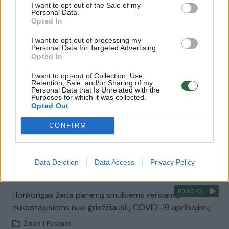
SAM sprendimas – nuo penktadienio stiprinamąja
I want to opt-out of the Sale of my
Personal Data.
doze nuo COVID-19 gali skiepytis vaikai nuo 12 metų
Opted In
Žinios
|
Lietuvos diena
I want to opt-out of processing my
Personal Data for Targeted Advertising.
Opted In
00:01:02
Honkonge – panika prieš masinį COVID-19 testavimą:
I want to opt-out of Collection, Use,
gyventojai ištuštino parduotuvių lentynas
Retention, Sale, and/or Sharing of my
Personal Data that Is Unrelated with the
Žinios
|
Pasaulis
Purposes for which it was collected.
Opted Out
CONFIRM
00:01:28
Koronaviruso talžoma Lietuvos krepšinio rinktinė:
kausimės tik dėl pergalės
Žinios
|
Sportas
Data Deletion
Data Access
Privacy Policy
00:00:43
Honkongas žada paramą smulkiems verslams,
nukentėjusiems nuo griežčiausių COVID-19 apribojimų
Žinios
|
Pasaulis