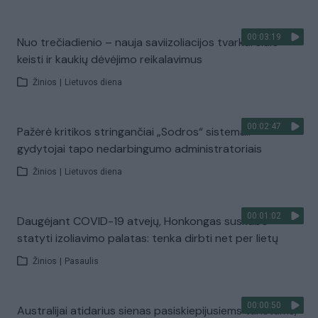
00:03:19
Nuo trečiadienio – nauja saviizoliacijos tvarka: siūlo
keisti ir kaukių dėvėjimo reikalavimus
Žinios
|
Lietuvos diena
00:02:47
Pažėrė kritikos stringančiai „Sodros“ sistemai:
gydytojai tapo nedarbingumo administratoriais
Žinios
|
Lietuvos diena
00:01:02
Daugėjant COVID-19 atvejų, Honkongas suskubo
statyti izoliavimo palatas: tenka dirbti net per lietų
Žinios
|
Pasaulis
00:00:50
Australijai atidarius sienas pasiskiepijusiems turistams,