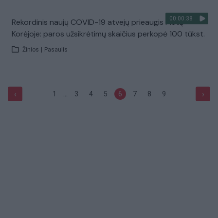
00:00:38
Rekordinis naujų COVID-19 atvejų prieaugis Pietų
Korėjoje: paros užsikrėtimų skaičius perkopė 100 tūkst.
Žinios
|
Pasaulis
...
‹
›
1
3
4
5
6
7
8
9