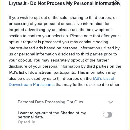
Žinios
|
Lietuvos diena
Lrytas.lt -
Do Not Process My Personal Information
If you wish to opt-out of the sale, sharing to third parties, or
00:09:44
S. Čaplinskas: karas atveria galimybes plisti
processing of your personal or sensitive information for
užkrečiamoms ligoms, koronavirusas – ne išimtis
targeted advertising by us, please use the below opt-out
section to confirm your selection. Please note that after your
Žinios
|
Lietuvos diena
opt-out request is processed you may continue seeing
interest-based ads based on personal information utilized by
us or personal information disclosed to third parties prior to
00:02:44
Savo augintinių per karantiną netekusi vietnamiečių
your opt-out. You may separately opt-out of the further
pora ėmėsi misijos: globoja apleistus gyvūnus
disclosure of your personal information by third parties on the
IAB’s list of downstream participants. This information may
Žinios
|
Augintinis
also be disclosed by us to third parties on the
IAB’s List of
Downstream Participants
that may further disclose it to other
third parties.
00:00:47
Aliaskoje – jubiliejinės šunų kinkinių lenktynės: renginį
pakoregavo koronavirusas
Personal Data Processing Opt Outs
Žinios
|
Sportas
I want to opt-out of the Sharing of my
personal data.
Opted In
00:01:40