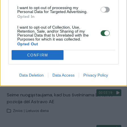
Laidos
|
24/7
I want to opt-out of processing my
Personal Data for Targeted Advertising.
Opted In
00:02:05
Konservatorių Tarybos posėdyje – nauja sutartis ir
I want to opt-out of Collection, Use,
kritikos strėlės valdantiesiems
Retention, Sale, and/or Sharing of my
Personal Data that Is Unrelated with the
Purposes for which it was collected.
Žinios
|
Lietuvos diena
Opted Out
CONFIRM
00:04:52
Prezidento rūpestis R. Masiuliu stebina G. Landsbergį ir
politologus
Data Deletion
Data Access
Privacy Policy
Žinios
|
Lietuvos diena
00:03:19
Seime nuogąstaujama, kad bus švelninama Lietuvos
pozicija dėl Astravo AE
Žinios
|
Lietuvos diena