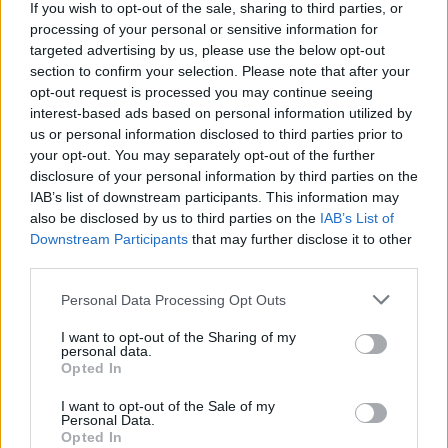
If you wish to opt-out of the sale, sharing to third parties, or
processing of your personal or sensitive information for
00:02:19
Klausimą apie pasitraukimą išgirdusi A. Širinskienė
targeted advertising by us, please use the below opt-out
section to confirm your selection. Please note that after your
nukreipė temą: „Ar politikoje turėtų likti A. Kubilius?“
opt-out request is processed you may continue seeing
Žinios
|
Lietuvos diena
interest-based ads based on personal information utilized by
us or personal information disclosed to third parties prior to
your opt-out. You may separately opt-out of the further
00:04:42
G. Landsbergis: ekonomikos skatinimo reikia dabar, o
disclosure of your personal information by third parties on the
IAB’s list of downstream participants. This information may
ne rugpjūtį
also be disclosed by us to third parties on the
IAB’s List of
Žinios
|
Verslas
Downstream Participants
that may further disclose it to other
third parties.
00:07:05
Personal Data Processing Opt Outs
Konservatoriai ruošiasi artėjantiems rinkimams – G.
Landsbergis bendražygiams parašė laišką
I want to opt-out of the Sharing of my
personal data.
Laidos
|
24/7
Opted In
I want to opt-out of the Sale of my
Personal Data.
00:23:40
G. Landsbergis: I. Šimonytė yra fenomenas valstybėje
Opted In