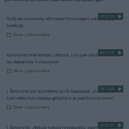
00:02:59
Ryškėja nuomonių skirtumai formuojant valdančiąją
koaliciją
Žinios
|
Lietuvos diena
00:15:18
Konservatoriai kimba į darbus: nori parodyti skirtumus
su dabartine Vyriausybe
Žinios
|
Lietuvos diena
00:13:58
I. Šimonytė po susitikimo su G. Nausėda: „Sutariame,
kad reikia kuo mažiau gniuždyti ar pančioti žmones“
Žinios
|
Lietuvos diena
00:23:51
I. Šimonytė: „Nebus tokios revoliucijos, kad naujas