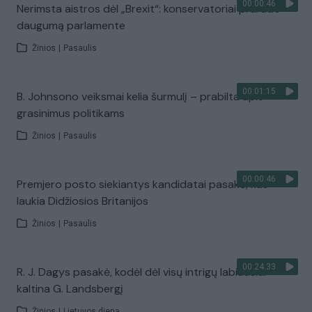
00:00:46
Nerimsta aistros dėl „Brexit“: konservatoriai prarado
daugumą parlamente
Žinios
|
Pasaulis
00:01:15
B. Johnsono veiksmai kelia šurmulį – prabilta apie
grasinimus politikams
Žinios
|
Pasaulis
00:00:46
Premjero posto siekiantys kandidatai pasakė, kas
laukia Didžiosios Britanijos
Žinios
|
Pasaulis
00:24:33
R. J. Dagys pasakė, kodėl dėl visų intrigų labiausiai
kaltina G. Landsbergį
Žinios
|
Lietuvos diena