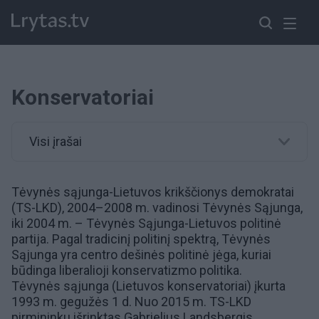
Konservatoriai
Visi įrašai
Tėvynės sąjunga-Lietuvos krikščionys demokratai
(TS-LKD), 2004–2008 m. vadinosi Tėvynės Sąjunga,
iki 2004 m. – Tėvynės Sąjunga-Lietuvos politinė
partija. Pagal tradicinį politinį spektrą, Tėvynės
Sąjunga yra centro dešinės politinė jėga, kuriai
būdinga liberalioji konservatizmo politika.
Tėvynės sąjunga (Lietuvos
konservatoriai
) įkurta
1993 m. gegužės 1 d. Nuo 2015 m. TS-LKD
pirmininku išrinktas
Gabrielius Landsbergis
.