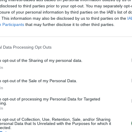
Lietuvos diena
Laidos
|
Verta pažiūrėti
disclosed to third parties prior to your opt-out. You may separately opt-
losure of your personal information by third parties on the IAB’s list of
. This information may also be disclosed by us to third parties on the
IA
yksta interjerų konkursas
Lietuvos žurnalistams patenk
Participants
that may further disclose it to other third parties.
dvė“
prabangiausi automobiliai
Pramogos
Žinios
|
Auto
l Data Processing Opt Outs
o opt-out of the Sharing of my personal data.
e piešinių konkurso
„Blizzard“ žaidimų fiesta „Blizz
In
 spalvos 2015“ nugalėtojus
Žinios
|
Žaidimų balsas
Lietuvos diena
o opt-out of the Sale of my Personal Data.
In
as plintantis mokytojų
Lukiškių kalėjimo perkėlimo ko
to opt-out of processing my Personal Data for Targeted
ing.
idomėjo net policija
įžvelgė korupcijos elementų
In
Lietuvos diena
Žinios
|
Lietuvos diena
o opt-out of Collection, Use, Retention, Sale, and/or Sharing
ersonal Data that Is Unrelated with the Purposes for which it
lected.