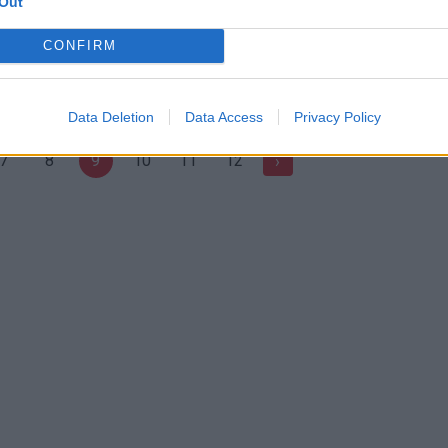
Out
iai surengė baisiausio šuns
Vasarok! Nuo saulės saugo
varnalėšos lapas
CONFIRM
Augintinis
Žinios
|
Konkursai
Data Deletion
Data Access
Privacy Policy
7
8
9
10
11
12
›