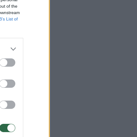
out of the
 downstream
B’s List of
a
Con'e“
nkurse