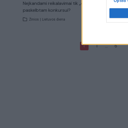
Opted 
Neįkandami reikalavimai tik „dėl akių“
Amerikieč
paskelbtam konkursui?
konkursą
Žinios
|
Lietuvos diena
Žinios
|
1
...
6
‹