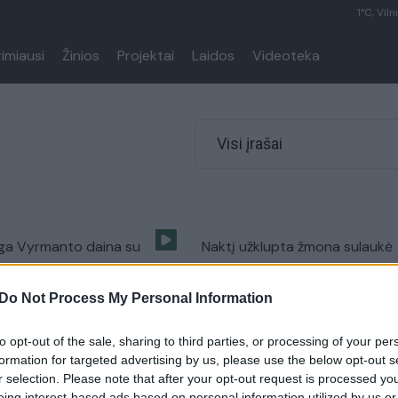
1°C, Viln
rimiausi
Žinios
Projektai
Laidos
Videoteka
Visi įrašai
nga Vyrmanto daina su
Naktį užklupta žmona sulaukė
 grožio lietuvaite
karšto meilės prisipažinimo
Do Not Process My Personal Information
Gyvenimo būdas
Žinios
|
Gyvenimo būdas
to opt-out of the sale, sharing to third parties, or processing of your per
lu virtusio miltų pirkimo
Laimėk kelionę sau ir savo
formation for targeted advertising by us, please use the below opt-out s
 agentūros vadovė
išrinktajam!
r selection. Please note that after your opt-out request is processed y
eing interest-based ads based on personal information utilized by us or