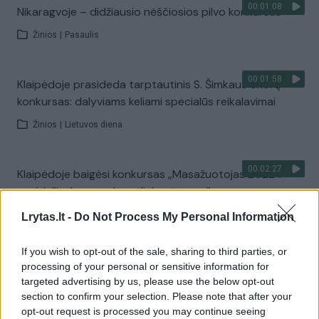
00:01:08
Nikaragvoje – didžiausio nėščiosios pilvo konkursas
Žinios
|
Pasaulis
00:01:58
Klaipėdoje prasideda tarptautinis S. Šimkaus chorų
konkursas: dalyviams keliami specialūs reikalavimai
Žinios
|
Lietuvos diena
00:02:27
Klaipėdoje baigėsi konkursas „Masažuotojas 2022“:
pasidalijo, kas svarbu atliekant masažą
Žinios
|
Lietuvos diena
Lrytas.lt -
Do Not Process My Personal Information
If you wish to opt-out of the sale, sharing to third parties, or
00:10:12
Apdovanotos geriausios Vilniaus Rūmų įmonės:
processing of your personal or sensitive information for
įvertino buvusių ir būsimų metų iššūkius
targeted advertising by us, please use the below opt-out
section to confirm your selection. Please note that after your
Žinios
|
Pramogos
opt-out request is processed you may continue seeing