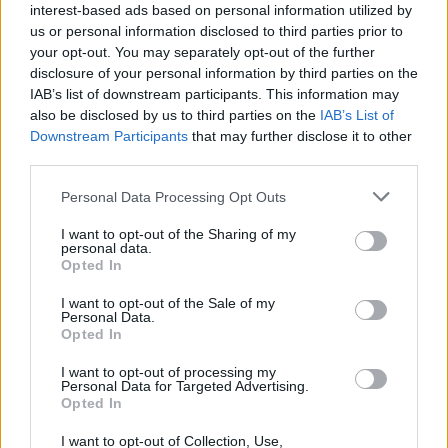
interest-based ads based on personal information utilized by
us or personal information disclosed to third parties prior to
00:00:38
Surengtas „Mis Visata“ konkursas nepaisant raginimų jį
your opt-out. You may separately opt-out of the further
boikotuoti: karūnuota „Mis Indija“ laimėtoja
disclosure of your personal information by third parties on the
IAB’s list of downstream participants. This information may
Žinios
|
Pasaulis
also be disclosed by us to third parties on the
IAB’s List of
Downstream Participants
that may further disclose it to other
third parties.
00:41:51
Įteikti „Mano erdvė 2021“ apdovanojimai: paaiškėjo, kur
stovi geriausias namas Lietuvoje
Personal Data Processing Opt Outs
Žinios
|
Lietuvos diena
I want to opt-out of the Sharing of my
personal data.
Opted In
00:01:41
Prasidėjo „Lietuvos metų automobilio 2022“
I want to opt-out of the Sale of my
Personal Data.
konkursas: iš daugiau nei 30 modelių – nė vieno
Opted In
dyzelinio
I want to opt-out of processing my
Žinios
|
Lietuvos diena
Personal Data for Targeted Advertising.
Opted In
I want to opt-out of Collection, Use,
00:01:41