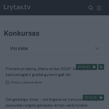
Konkursas
Visi įrašai
00:08:45
Pristatė projektą „Mano erdvė 2023“: kūrėjai įrodo,
kad patogiai ir gražiai gyventi gali visi
Žinios
|
Lietuvos diena
00:02:34
Dėl garbingo titulo – įnirtinga kova: Lietuvos ir Latvijos
jaunuoliai rungėsi geriausio artojo varžytuvėse