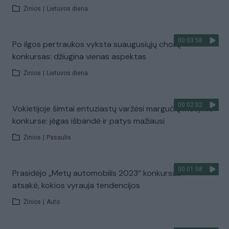
Žinios
|
Lietuvos diena
00:03:58
Po ilgos pertraukos vyksta suaugusiųjų chorų
konkursas: džiugina vienas aspektas
Žinios
|
Lietuvos diena
00:02:02
Vokietijoje šimtai entuziastų varžėsi margučių mėtymo
konkurse: jėgas išbandė ir patys mažiausi
Žinios
|
Pasaulis
00:01:58
Prasidėjo „Metų automobilis 2023“ konkursas –
atsakė, kokios vyrauja tendencijos
Žinios
|
Auto