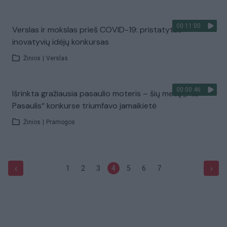
00:11:00
Verslas ir mokslas prieš COVID-19: pristatytas
inovatyvių idėjų konkursas
Žinios
|
Verslas
00:00:46
Išrinkta gražiausia pasaulio moteris – šių metų „Mis
Pasaulis“ konkurse triumfavo jamaikietė
Žinios
|
Pramogos
‹
›
1
2
3
4
5
6
7