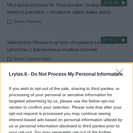
00:00:44
Mirė kompozitorius M. Theodorakis: Graikijos kultūros
ministrė pareiškė – netekome dalies šalies sielos
Žinios
|
Pasaulis
01:19:11
Valstybinio Vilniaus kvarteto virtualiame koncerte –
užmirštas J. Karnavičiaus muzikos lobynas
Žinios
|
Lietuvos diena
Lrytas.lt -
Do Not Process My Personal Information
01:28:13
Tarp Filharmonijos sienų suskambo šviesaus atminimo
A. Šenderovo kūryba
If you wish to opt-out of the sale, sharing to third parties, or
processing of your personal or sensitive information for
Žinios
|
Lietuvos diena
targeted advertising by us, please use the below opt-out
section to confirm your selection. Please note that after your
opt-out request is processed you may continue seeing
01:19:11
Valstybinio Vilniaus kvarteto virtualiame koncerte –
interest-based ads based on personal information utilized by
užmirštas J. Karnavičiaus muzikos lobynas
us or personal information disclosed to third parties prior to
your opt-out. You may separately opt-out of the further