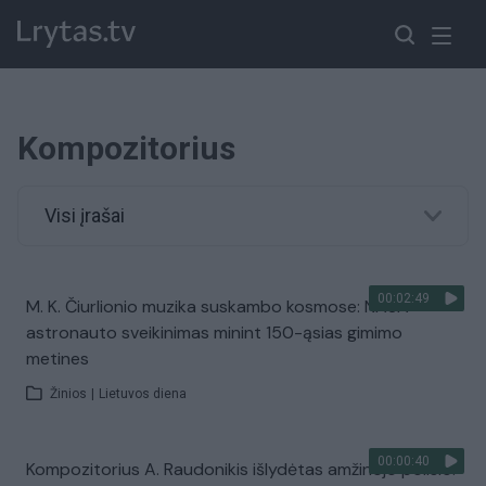
Kompozitorius
Visi įrašai
00:02:49
M. K. Čiurlionio muzika suskambo kosmose: NASA
astronauto sveikinimas minint 150-ąsias gimimo
metines
Žinios
|
Lietuvos diena
00:00:40
Kompozitorius A. Raudonikis išlydėtas amžinojo poilsio: