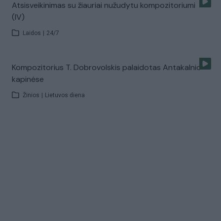
Atsisveikinimas su žiauriai nužudytu kompozitoriumi
(IV)
Laidos
|
24/7
Kompozitorius T. Dobrovolskis palaidotas Antakalnio
kapinėse
Žinios
|
Lietuvos diena