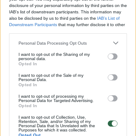
Žinios
|
Lietuvos diena
disclosure of your personal information by third parties on the
IAB’s list of downstream participants. This information may
also be disclosed by us to third parties on the
IAB’s List of
00:00:46
Mirė vienas žinomiausių ir produktyviausių kino muzikos
Downstream Participants
that may further disclose it to other
kūrėjų E. Morricone
third parties.
Žinios
|
Pasaulis
Personal Data Processing Opt Outs
I want to opt-out of the Sharing of my
00:00:35
personal data.
Už Ludwigo van Beethoveno plauką aukcione prašoma
Opted In
įspūdingos sumos
I want to opt-out of the Sale of my
Žinios
|
Pasaulis
Personal Data.
Opted In
I want to opt-out of processing my
T. Dobrovolskio nužudymu kaltinamas vyras: žinau, kad
Personal Data for Targeted Advertising.
būsiu išteisintas
Opted In
Žinios
|
Kriminalai
I want to opt-out of Collection, Use,
Retention, Sale, and/or Sharing of my
Personal Data that Is Unrelated with the
Purposes for which it was collected.
Opted Out