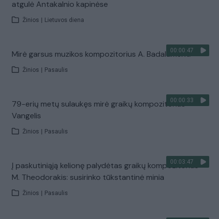
atgulė Antakalnio kapinėse
Žinios
|
Lietuvos diena
00:00:47
Mirė garsus muzikos kompozitorius A. Badalamenti
Žinios
|
Pasaulis
00:00:33
79-erių metų sulaukęs mirė graikų kompozitorius
Vangelis
Žinios
|
Pasaulis
00:03:47
Į paskutiniąją kelionę palydėtas graikų kompozitorius
M. Theodorakis: susirinko tūkstantinė minia
Žinios
|
Pasaulis