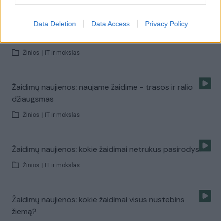
Žinios
|
IT ir mokslas
Data Deletion
Data Access
Privacy Policy
Žaidimų naujienos: Songokas grįžta į televizijos ekranus
Žinios
|
IT ir mokslas
Žaidimų naujienos: naujame žaidime - trasos ir ralio
džiaugsmas
Žinios
|
IT ir mokslas
Žaidimų naujienos: kokie žaidimai netrukus pasirodys?
Žinios
|
IT ir mokslas
Žaidimų naujienos: kokie žaidimai visus nustebins
žiemą?