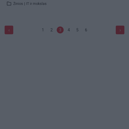
Žinios
|
IT ir mokslas
‹
›
1
2
3
4
5
6