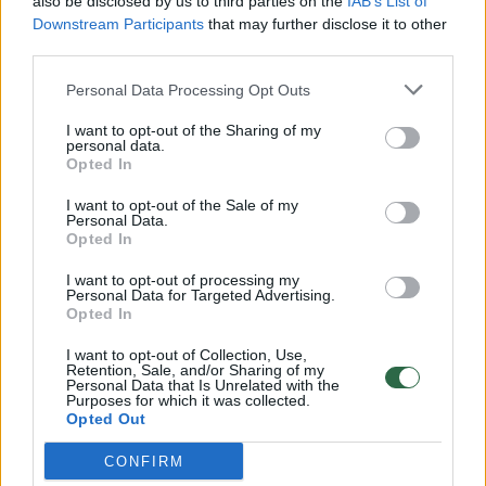
also be disclosed by us to third parties on the
IAB’s List of
Downstream Participants
that may further disclose it to other
third parties.
Žaidime „Tony Hawk Pro Skater 5“ – dar daugiau garsių
Personal Data Processing Opt Outs
vardų
I want to opt-out of the Sharing of my
Žinios
|
IT ir mokslas
personal data.
Opted In
I want to opt-out of the Sale of my
Atgimsta senasis Half-Life?
Personal Data.
Opted In
Žinios
|
IT ir mokslas
I want to opt-out of processing my
Personal Data for Targeted Advertising.
Opted In
Žaidimų naujienos: „Wolfenstein“ žaidime – kova prieš
nacius
I want to opt-out of Collection, Use,
Retention, Sale, and/or Sharing of my
Žinios
|
IT ir mokslas
Personal Data that Is Unrelated with the
Purposes for which it was collected.
Opted Out
Žaidimų naujienos: visų laikų žaidimų TOP 15
CONFIRM