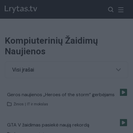
Kompiuterinių Žaidimų
Naujienos
Visi įrašai
Geros naujienos „Heroes of the storm“ gerbėjams
Žinios
|
IT ir mokslas
GTA V žaidimas pasiekė naują rekordą