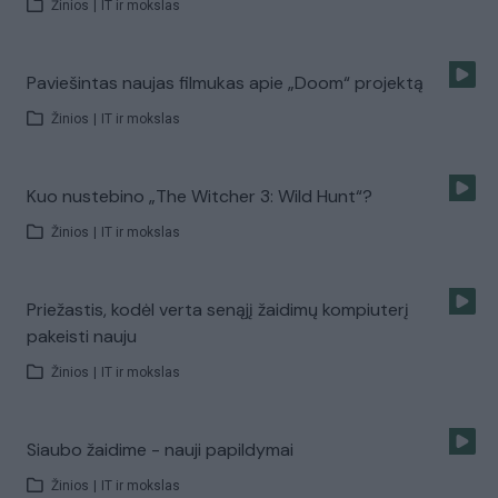
Žinios
|
IT ir mokslas
Paviešintas naujas filmukas apie „Doom“ projektą
Žinios
|
IT ir mokslas
Kuo nustebino „The Witcher 3: Wild Hunt“?
Žinios
|
IT ir mokslas
Priežastis, kodėl verta senąjį žaidimų kompiuterį
pakeisti nauju
Žinios
|
IT ir mokslas
Siaubo žaidime - nauji papildymai
Žinios
|
IT ir mokslas