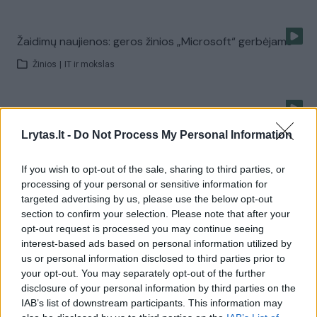
Žaidimų naujienos: geros žinios „Microsoft“ gerbėjams
Žinios
|
IT ir mokslas
Žaidime „Airport firefighters“ gelbėsite žmonių
gyvybes
Lrytas.lt -
Do Not Process My Personal Information
Žinios
|
IT ir mokslas
If you wish to opt-out of the sale, sharing to third parties, or
processing of your personal or sensitive information for
targeted advertising by us, please use the below opt-out
Žaidimų modifikacijos – kas po tuo slepiasi?
section to confirm your selection. Please note that after your
Žinios
|
IT ir mokslas
opt-out request is processed you may continue seeing
interest-based ads based on personal information utilized by
us or personal information disclosed to third parties prior to
Žaidimų naujienos: didžiausia mada - virtualios
your opt-out. You may separately opt-out of the further
disclosure of your personal information by third parties on the
realybės akiniai
IAB’s list of downstream participants. This information may
Žinios
|
IT ir mokslas