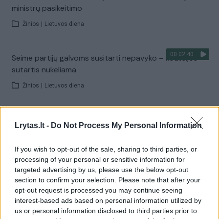
ministrų pasikeitimo
Žinios
|
Lietuvos diena
00:02:40
Seime partijų galvoms susitarti nepavyko – koalicijos
sutartis nukeliama
Žinios
|
Lietuvos diena
00:41:11
Lrytas tiesiogiai 2019-06-27
Lrytas.lt -
Do Not Process My Personal Information
Laidos
|
Lrytas TIESIOGIAI
If you wish to opt-out of the sale, sharing to third parties, or
processing of your personal or sensitive information for
00:24:55
T. Ignatavičius apie stringančias koalicijos derybas ir R.
targeted advertising by us, please use the below opt-out
Karbauskio pralaimėjimą
section to confirm your selection. Please note that after your
opt-out request is processed you may continue seeing
Žinios
|
Lietuvos diena
interest-based ads based on personal information utilized by
us or personal information disclosed to third parties prior to