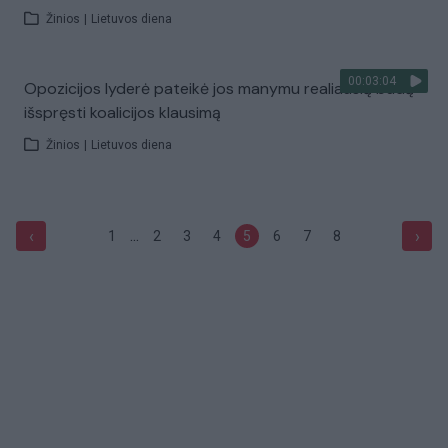
Žinios
|
Lietuvos diena
00:03:04
Opozicijos lyderė pateikė jos manymu realiausią būdą
išspręsti koalicijos klausimą
Žinios
|
Lietuvos diena
...
‹
›
1
2
3
4
5
6
7
8