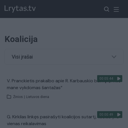
Koalicija
Visi įrašai
00:05:44
V. Pranckietis prakalbo apie R. Karbauskio baimę: „Prieš
mane vykdomas šantažas“
Žinios
|
Lietuvos diena
00:00:49
G. Kirkilas linkęs pasirašyti koalicijos sutartį, tačiau yra
vienas reikalavimas