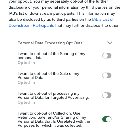
your opt-out. You may separately opt-out of the further
00:23:07
Remigijus Žemaitaitis: ketvirtadienį Seime gali gimti
disclosure of your personal information by third parties on the
nauja frakcija
IAB’s list of downstream participants. This information may
also be disclosed by us to third parties on the
IAB’s List of
Laidos
|
Lietuva tiesiogiai
Downstream Participants
that may further disclose it to other
third parties.
00:01:22
Ramūnas Karbauskis apie naują koaliciją: „Lieka tik
Personal Data Processing Opt Outs
partijų apsisprendimai“
I want to opt-out of the Sharing of my
personal data.
Žinios
|
Lietuvos diena
Opted In
I want to opt-out of the Sale of my
Personal Data.
00:03:27
Po A. Mazuronio atskleistų detalių apie naują frakciją G.
Opted In
Kirkilas net sustingo
I want to opt-out of processing my
Žinios
|
Lietuvos diena
Personal Data for Targeted Advertising.
Opted In
I want to opt-out of Collection, Use,
00:41:33
Lrytas tiesiogiai 2019-06-19
Retention, Sale, and/or Sharing of my
Personal Data that Is Unrelated with the
Purposes for which it was collected.
Laidos
|
Lrytas TIESIOGIAI