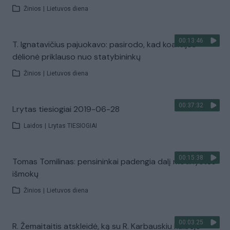
Žinios
|
Lietuvos diena
00:13:46
T. Ignatavičius pajuokavo: pasirodo, kad koalicijos
dėlionė priklauso nuo statybininkų
Žinios
|
Lietuvos diena
00:37:32
Lrytas tiesiogiai 2019-06-28
Laidos
|
Lrytas TIESIOGIAI
00:15:38
Tomas Tomilinas: pensininkai padengia dalį motinystės
išmokų
Žinios
|
Lietuvos diena
00:03:25
R. Žemaitaitis atskleidė, ką su R. Karbauskiu kalbėjo