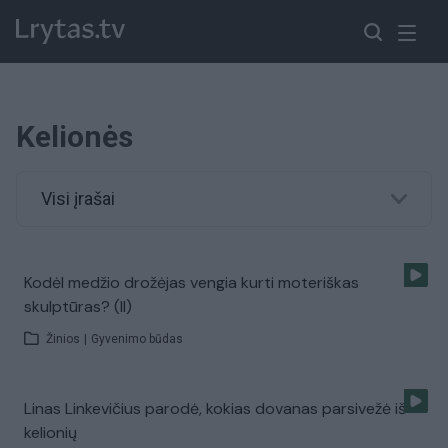
Kelionės
Visi įrašai
Kodėl medžio drožėjas vengia kurti moteriškas
skulptūras? (II)
Žinios
|
Gyvenimo būdas
Linas Linkevičius parodė, kokias dovanas parsivežė iš
kelionių