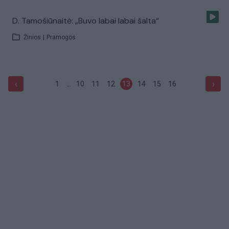
D. Tamošiūnaitė: „Buvo labai labai šalta“
Žinios
|
Pramogos
...
‹
›
1
10
11
12
13
14
15
16