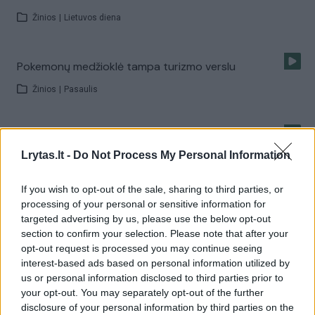
Žinios
|
Lietuvos diena
Pokemonų medžioklė tampa turizmo verslu
Žinios
|
Pasaulis
Į stepių kraštą Mongoliją – ekstremalių išbandymų šalį
Lrytas.lt -
Do Not Process My Personal Information
Žinios
|
Gyvenimo būdas
If you wish to opt-out of the sale, sharing to third parties, or
processing of your personal or sensitive information for
Guoda Pečiulytė išbandė ekstremalias pramogas
targeted advertising by us, please use the below opt-out
section to confirm your selection. Please note that after your
Žinios
|
Lietuvos diena
opt-out request is processed you may continue seeing
interest-based ads based on personal information utilized by
us or personal information disclosed to third parties prior to
Makalius: „Antalijos oro uoste prasinešiau butelį
your opt-out. You may separately opt-out of the further
vandens“
disclosure of your personal information by third parties on the