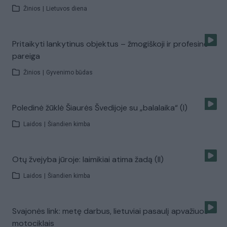
Žinios
|
Lietuvos diena
Pritaikyti lankytinus objektus – žmogiškoji ir profesinė
pareiga
Žinios
|
Gyvenimo būdas
Poledinė žūklė Šiaurės Švedijoje su „balalaika“ (I)
Laidos
|
Šiandien kimba
Otų žvejyba jūroje: laimikiai atima žadą (II)
Laidos
|
Šiandien kimba
Svajonės link: metę darbus, lietuviai pasaulį apvažiuos
motociklais