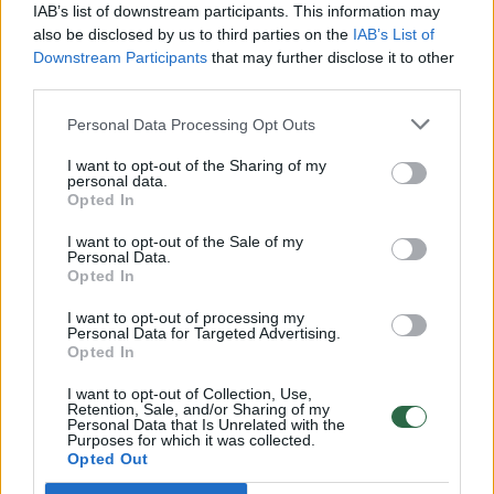
IAB’s list of downstream participants. This information may
Laidos
|
Lietuva tiesiogiai
also be disclosed by us to third parties on the
IAB’s List of
Downstream Participants
that may further disclose it to other
third parties.
L. Graužinienės užgaida: į šokius Amerikon su mylima
vertėja
Personal Data Processing Opt Outs
Žinios
|
Lietuvos diena
I want to opt-out of the Sharing of my
personal data.
Opted In
Nelaimės užsienyje: ką turėtų žinoti keliaujantys
I want to opt-out of the Sale of my
lietuviai?
Personal Data.
Opted In
Laidos
|
Verta pažiūrėti
I want to opt-out of processing my
Personal Data for Targeted Advertising.
Opted In
Lietuvių taupumas: poilsiauja be draudimo ir su
netikrais gidais
I want to opt-out of Collection, Use,
Retention, Sale, and/or Sharing of my
Personal Data that Is Unrelated with the
Žinios
|
Verslas
Purposes for which it was collected.
Opted Out