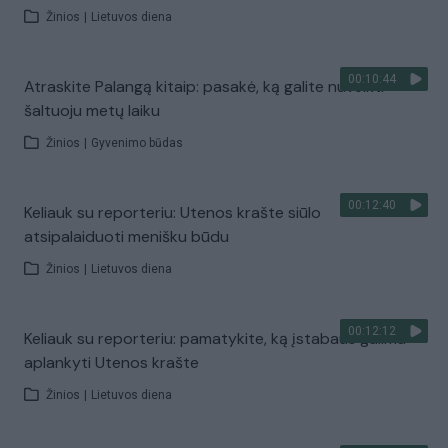
Žinios
|
Lietuvos diena
00:10:44
Atraskite Palangą kitaip: pasakė, ką galite nuveikti
šaltuoju metų laiku
Žinios
|
Gyvenimo būdas
00:12:40
Keliauk su reporteriu: Utenos krašte siūlo
atsipalaiduoti menišku būdu
Žinios
|
Lietuvos diena
00:12:12
Keliauk su reporteriu: pamatykite, ką įstabaus galima
aplankyti Utenos krašte
Žinios
|
Lietuvos diena