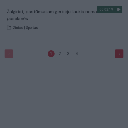
00:02:19
Žalgirietį pastūmusiam gerbėjui laukia nemalonios
pasekmės
Žinios
|
Sportas
‹
›
1
2
3
4