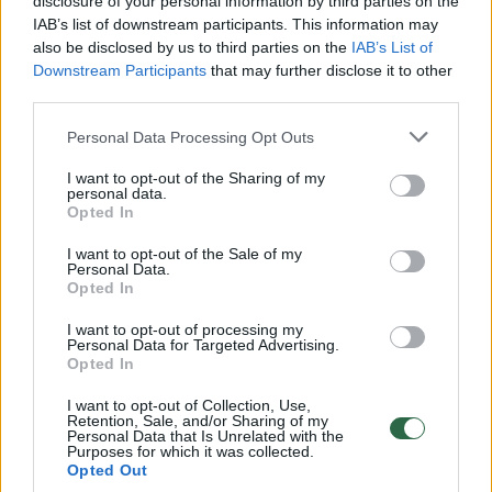
disclosure of your personal information by third parties on the
Žinios
|
Lietuvos diena
IAB’s list of downstream participants. This information may
also be disclosed by us to third parties on the
IAB’s List of
Downstream Participants
that may further disclose it to other
00:13:23
Keliauk su reporteriu: susipažinkite su pramogų gausa
third parties.
kiekvienam Druskininkuose
Personal Data Processing Opt Outs
Žinios
|
Lietuvos diena
I want to opt-out of the Sharing of my
personal data.
00:09:37
Opted In
Keliauk su reporteriu: Lietuvos kurortas, kurį kas kartą
norisi atrasti iš naujo
I want to opt-out of the Sale of my
Personal Data.
Žinios
|
Lietuvos diena
Opted In
I want to opt-out of processing my
Personal Data for Targeted Advertising.
00:10:20
Rubrika „Keliauk su reporteriu“ 2018-07-27
Opted In
Žinios
|
Lietuvos diena
I want to opt-out of Collection, Use,
Retention, Sale, and/or Sharing of my
Personal Data that Is Unrelated with the
Purposes for which it was collected.
00:12:29
Rubrika „Keliauk su reporteriu“ 2018-07-20
Opted Out