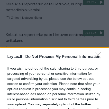
00:10:17
Keliauk su reporteriu: vieta Lietuvoje, kurioje klesti
netradiciniai verslai
Žinios
|
Lietuvos diena
00:11:35
Keliauk su reporteriu: pats Lietuvos centras pasižymi
unikalumu
Žinios
|
Lietuvos diena
Lrytas.lt -
Do Not Process My Personal Information
00:10:31
Keliauk su reporteriu: nepaprastame mieste – įstabus
If you wish to opt-out of the sale, sharing to third parties, or
sodas, kokio dauguma nematė
processing of your personal or sensitive information for
targeted advertising by us, please use the below opt-out
Žinios
|
Lietuvos diena
section to confirm your selection. Please note that after your
opt-out request is processed you may continue seeing
interest-based ads based on personal information utilized by
00:13:46
Keliauk su reporteriu: sužinokite, kuo iš visų miestų
us or personal information disclosed to third parties prior to
išsiskiria Mažeikiai
your opt-out. You may separately opt-out of the further