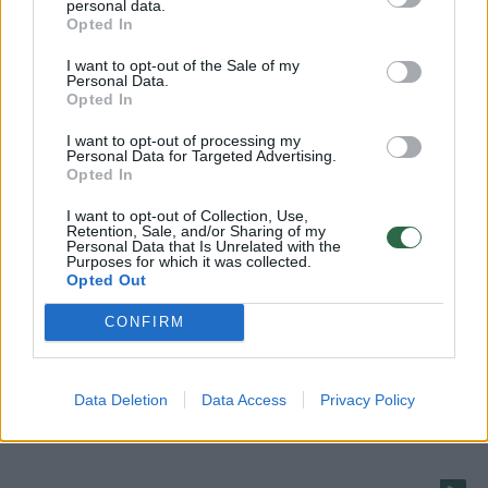
personal data.
Žinios
|
Lietuvos diena
Opted In
I want to opt-out of the Sale of my
Personal Data.
Trumpos žinios: keturmečio motiną nusikaltimo vietoje
Opted In
plūdo kaimynės
I want to opt-out of processing my
Žinios
|
Lietuvos diena
Personal Data for Targeted Advertising.
Opted In
I want to opt-out of Collection, Use,
Psichologas įvertino reakcijas dėl Kėdainių tragedijos:
Retention, Sale, and/or Sharing of my
Personal Data that Is Unrelated with the
rėkia tie, kurie jaučiasi kalti
Purposes for which it was collected.
Opted Out
Žinios
|
Lietuvos diena
CONFIRM
Keturmečio motina bute rodė, kaip ir kuo buvo
talžomas mažylis
Data Deletion
Data Access
Privacy Policy
Žinios
|
Kriminalai