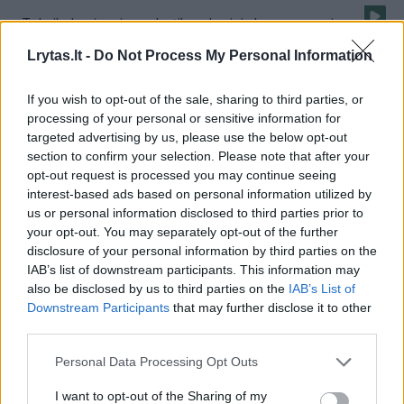
Toksikologė apie narkotikus, kuriais buvo apsvaigę
vaiką užmušę tėvai: jis stimuliuoja agresiją
Lrytas.lt -
Do Not Process My Personal Information
Žinios
|
Lietuvos diena
If you wish to opt-out of the sale, sharing to third parties, or
processing of your personal or sensitive information for
Policija atvežė Gediminą Kontenį į butą: parodė, kaip
targeted advertising by us, please use the below opt-out
section to confirm your selection. Please note that after your
mirtinai sumušė keturmetį
opt-out request is processed you may continue seeing
Žinios
|
Kriminalai
interest-based ads based on personal information utilized by
us or personal information disclosed to third parties prior to
your opt-out. You may separately opt-out of the further
Kėdainiškė po operacijos: „Gydytojau, aš jau smirdžiu
disclosure of your personal information by third parties on the
IAB’s list of downstream participants. This information may
lavonu“
also be disclosed by us to third parties on the
IAB’s List of
Žinios
|
Lietuvos diena
Downstream Participants
that may further disclose it to other
third parties.
Personal Data Processing Opt Outs
Prakalbo tyrimą dėl smurto prieš mirusį keturmetį
nutraukusi prokurorė
I want to opt-out of the Sharing of my