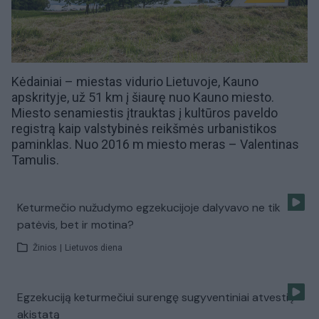
Kėdainiai – miestas vidurio Lietuvoje,
Kauno
apskrityje
, už 51 km į šiaurę nuo
Kauno miesto
.
Miesto senamiestis įtrauktas į
kultūros paveldo
registrą kaip valstybinės reikšmės urbanistikos
paminklas. Nuo 2016 m miesto meras – Valentinas
Tamulis.
Keturmečio nužudymo egzekucijoje dalyvavo ne tik
patėvis, bet ir motina?
Žinios
|
Lietuvos diena
Egzekuciją keturmečiui surengę sugyventiniai atvesti į
akistatą