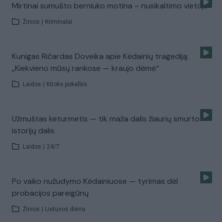
Mirtinai sumušto berniuko motina – nusikaltimo vietoje
Žinios
|
Kriminalai
Kunigas Ričardas Doveika apie Kėdainių tragediją:
„Kiekvieno mūsų rankose — kraujo dėmė“
Laidos
|
Kitoks pokalbis
Užmuštas keturmetis — tik maža dalis žiaurių smurto
istorijų dalis
Laidos
|
24/7
Po vaiko nužudymo Kėdainiuose — tyrimas dėl
probacijos pareigūnų
Žinios
|
Lietuvos diena