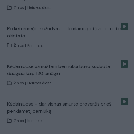
Žinios
|
Lietuvos diena
Po keturmečio nužudymo – lemiama patėvio ir motinos
akistata
Žinios
|
Kriminalai
Kėdainiuose užmuštam berniukui buvo suduota
daugiau kaip 130 smūgių
Žinios
|
Lietuvos diena
Kėdainiuose – dar vienas smurto proveržis prieš
penkiametį berniuką
Žinios
|
Kriminalai