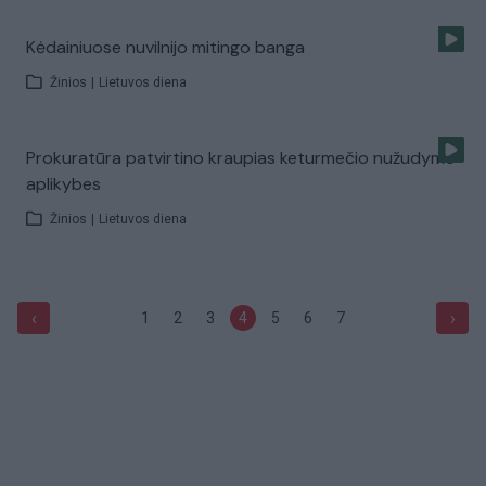
Kėdainiuose nuvilnijo mitingo banga
Žinios
|
Lietuvos diena
Prokuratūra patvirtino kraupias keturmečio nužudymo
aplikybes
Žinios
|
Lietuvos diena
‹
›
1
2
3
4
5
6
7