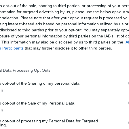
adžia su puodeliu kavos
Liūdnos žinios kavinių lankytoj
to opt-out of the sale, sharing to third parties, or processing of your per
i prabanga: už mėgstamą
restoranai neprivalės veltui įpil
formation for targeted advertising by us, please use the below opt-out s
ks mokėti žymiai daugiau
vandens iš čiaupo
r selection. Please note that after your opt-out request is processed y
eing interest-based ads based on personal information utilized by us or
Lietuvos diena
Žinios
|
Lietuvos diena
disclosed to third parties prior to your opt-out. You may separately opt-
losure of your personal information by third parties on the IAB’s list of
. This information may also be disclosed by us to third parties on the
IA
00:14:38
00:02
skas apie atsidarančias
Šiltą savaitgalį lietuviai užplūd
Participants
that may further disclose it to other third parties.
matydami nelogiškus
uždarytų kavinių lauko staliuku
, žmonės jų nesilaikys
verslininkai sako – kantrybė i
Lietuvos diena
Žinios
|
Lietuvos diena
l Data Processing Opt Outs
o opt-out of the Sharing of my personal data.
00:02:54
00:10
ai sako, kad baigėsi
R. Šimašius viliasi, kad kavinės i
In
, tad laiko laukti nebėra –
atsivers gegužės mėnesį
uoštis šiltajam sezonui
o opt-out of the Sale of my Personal Data.
Žinios
|
Lietuvos diena
In
Verslas
to opt-out of processing my Personal Data for Targeted
ing.
00:11:24
00:04