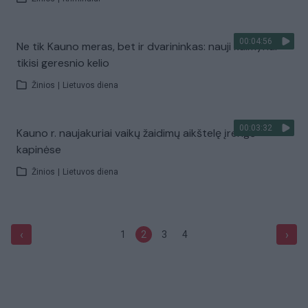
00:04:56
Ne tik Kauno meras, bet ir dvarininkas: nauji kaimynai
tikisi geresnio kelio
Žinios
|
Lietuvos diena
00:03:32
Kauno r. naujakuriai vaikų žaidimų aikštelę įrengė
kapinėse
Žinios
|
Lietuvos diena
‹
›
1
2
3
4