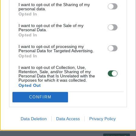
Žinios
|
Lietuvos diena
I want to opt-out of the Sharing of my
personal data.
Opted In
00:02:11
Ugniagesiai apie didžiulio gaisro Kauno r. aplinkybes:
I want to opt-out of the Sale of my
Personal Data.
kombaino vairuotojas pajuto, kad dega
Opted In
Žinios
|
Lietuvos diena
I want to opt-out of processing my
Personal Data for Targeted Advertising.
Opted In
00:00:18
Vaizdai iš didžiulio gaisro Kauno r.: ugnis glemžiasi 200
I want to opt-out of Collection, Use,
hektarų javų lauko
Retention, Sale, and/or Sharing of my
Personal Data that Is Unrelated with the
Purposes for which it was collected.
Žinios
|
Videobumas
Opted Out
CONFIRM
00:01:57
Kauno rajone – trilerį primenančios neblaivaus
vairuotojo gaudynės
Data Deletion
Data Access
Privacy Policy
Žinios
|
Kriminalai