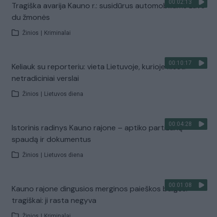
00:02:13
Tragiška avarija Kauno r.: susidūrus automobiliams žuvo
du žmonės
Žinios
|
Kriminalai
00:10:17
Keliauk su reporteriu: vieta Lietuvoje, kurioje klesti
netradiciniai verslai
Žinios
|
Lietuvos diena
00:04:28
Istorinis radinys Kauno rajone – aptiko partizanų
spaudą ir dokumentus
Žinios
|
Lietuvos diena
00:01:08
Kauno rajone dingusios merginos paieškos baigėsi
tragiškai: ji rasta negyva
Žinios
|
Kriminalai