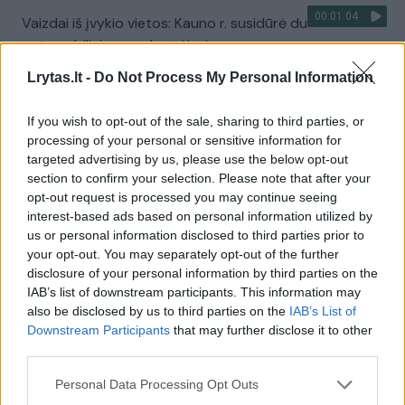
00:01:04
Vaizdai iš įvykio vietos: Kauno r. susidūrė du
automobiliai, yra nukentėjusių
Žinios
|
Kriminalai
Lrytas.lt -
Do Not Process My Personal Information
If you wish to opt-out of the sale, sharing to third parties, or
00:00:44
Kraupi avarija Kauno rajone – partrenktą pėsčiajį
processing of your personal or sensitive information for
pervažiavo iš paskos važiavęs automobilis
targeted advertising by us, please use the below opt-out
section to confirm your selection. Please note that after your
Žinios
|
Kriminalai
opt-out request is processed you may continue seeing
interest-based ads based on personal information utilized by
us or personal information disclosed to third parties prior to
00:02:29
Ne Kauno miesto gyventojams – 16 kartų didesnis
your opt-out. You may separately opt-out of the further
mokestis už darželius
disclosure of your personal information by third parties on the
IAB’s list of downstream participants. This information may
Žinios
|
Lietuvos diena
also be disclosed by us to third parties on the
IAB’s List of
Downstream Participants
that may further disclose it to other
third parties.
00:02:34
Kauno rajono gyventojai stoja piestu prieš siūlymą būti
Personal Data Processing Opt Outs
prijungtiems prie Kauno miesto – renka parašus