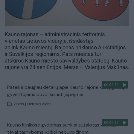
Kauno rajonas – administracinis teritorinis
vienetas Lietuvos viduryje, išsidėstęs
aplink
Kauno
miestą. Rajonas priklauso
Aukštaitijos
ir
Suvalkijos
regionams. Pats miestas turi
atskiros
Kauno miesto savivaldybės
statusą. Kauno
rajone yra 24 seniūnijos. Meras –
Valerijus Makūnas
.
00:02:33
Pateikė daugiau detalių apie Kauno rajone kilusį gaisrą:
gyventojams buvo išsiųsti įspėjimai
Žinios
|
Lietuvos diena
00:01:22
Kauno klinikose gydomas sunkiai sužalotas kūdikis:
tėvai tarnyboms iki šiol nebuvo žinomi