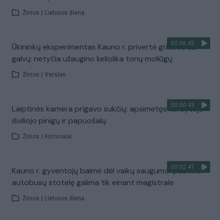
Žinios
|
Lietuvos diena
00:06:42
Ūkininkų eksperimentas Kauno r. privertė griebtis už
galvų: netyčia užaugino keliolika tonų moliūgų
Žinios
|
Verslas
00:00:43
Laiptinės kamera prigavo sukčių: apsimetęs tardytoju
išviliojo pinigų ir papuošalų
Žinios
|
Kriminalai
00:02:41
Kauno r. gyventojų baimė dėl vaikų saugumo: pasiekti
autobusų stotelę galima tik einant magistrale
Žinios
|
Lietuvos diena