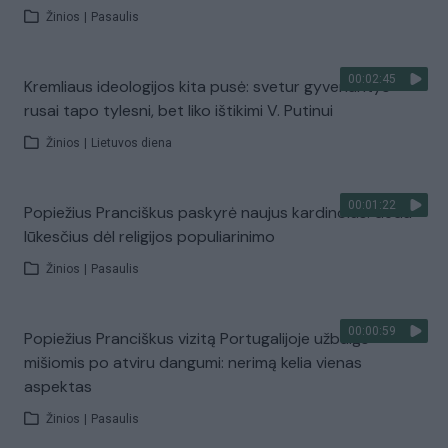
Žinios
|
Pasaulis
00:02:45
Kremliaus ideologijos kita pusė: svetur gyvenantys
rusai tapo tylesni, bet liko ištikimi V. Putinui
Žinios
|
Lietuvos diena
00:01:22
Popiežius Pranciškus paskyrė naujus kardinolus: deda
lūkesčius dėl religijos populiarinimo
Žinios
|
Pasaulis
00:00:59
Popiežius Pranciškus vizitą Portugalijoje užbaigs
mišiomis po atviru dangumi: nerimą kelia vienas
aspektas
Žinios
|
Pasaulis