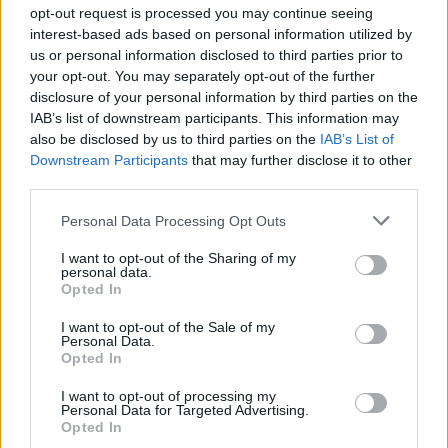
opt-out request is processed you may continue seeing
čiabuvių, kentėjusių Katalikų bažnyčios mokyklose
interest-based ads based on personal information utilized by
Žinios
|
Pasaulis
us or personal information disclosed to third parties prior to
your opt-out. You may separately opt-out of the further
disclosure of your personal information by third parties on the
00:01:12
Šimtai žmonių ir religinių grupių išėjo į gatves Meksikoje:
IAB’s list of downstream participants. This information may
also be disclosed by us to third parties on the
IAB’s List of
nepritaria abortų dekriminalizacijai
Downstream Participants
that may further disclose it to other
Žinios
|
Pasaulis
third parties.
Personal Data Processing Opt Outs
00:01:00
Popiežius Pranciškus kreipėsi į tikinčiųjų bendruomenę:
I want to opt-out of the Sharing of my
tik vakcinos padės įveikti koronavirusą
personal data.
Opted In
Žinios
|
Pasaulis
I want to opt-out of the Sale of my
Personal Data.
Opted In
00:00:46
Katalikai džiūgauja: pirmąkart po operacijos pasirodė
popiežius Pranciškus
I want to opt-out of processing my
Personal Data for Targeted Advertising.
Opted In
Žinios
|
Pasaulis