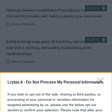
00:00:53
Fatimoje laukiant popiežiaus Pranciškaus nusidriekė
tūkstančių katalikų eilė: naktį praleido prie šventovės
Žinios
|
Pasaulis
00:00:44
Bolivijos Kongresas gavo 19 kaltinimų dėl katalikų
bažnyčios atstovų seksualinių nusikaltimų prieš
nepilnamečius
Žinios
|
Pasaulis
00:18:59
Apžvelgė Benedikto XVI palikimą pasauliui: per visą
Lrytas.lt -
Do Not Process My Personal Information
gyvenimą gauti antausiai nesibaigė net ir po mirties
Laidos
|
Lietuva tiesiogiai
If you wish to opt-out of the sale, sharing to third parties, or
processing of your personal or sensitive information for
targeted advertising by us, please use the below opt-out
00:00:56
Popiežius Pranciškus vieši Kanadoje: atsiprašys
section to confirm your selection. Please note that after your