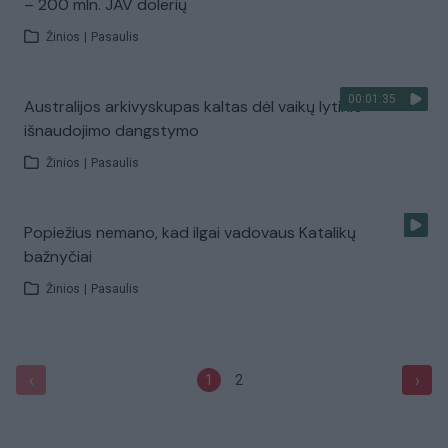
– 200 mln. JAV dolerių
Žinios
|
Pasaulis
00:01:35
Australijos arkivyskupas kaltas dėl vaikų lytinio
išnaudojimo dangstymo
Žinios
|
Pasaulis
Popiežius nemano, kad ilgai vadovaus Katalikų
bažnyčiai
Žinios
|
Pasaulis
‹
›
1
2