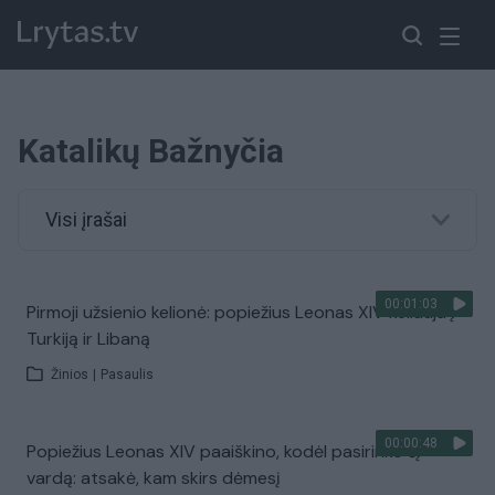
Katalikų Bažnyčia
Visi įrašai
00:01:03
Pirmoji užsienio kelionė: popiežius Leonas XIV keliauja į
Turkiją ir Libaną
Žinios
|
Pasaulis
00:00:48
Popiežius Leonas XIV paaiškino, kodėl pasirinko šį
vardą: atsakė, kam skirs dėmesį