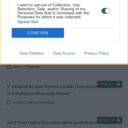
I want to opt-out of Collection, Use,
Retention, Sale, and/or Sharing of my
00:00:39
Personal Data that Is Unrelated with the
Katalikų bažnyčia atsisako laiminti tos pačios lyties
Purposes for which it was collected.
asmenų sąjungas
Opted Out
Žinios
|
Pasaulis
CONFIRM
00:01:44
Lenkijoje įsigaliojęs beveik visiškas abortų draudimas
Data Deletion
Data Access
Privacy Policy
pakurstė protestus – tūkstančiai išėjo į gatves
Žinios
|
Pasaulis
00:20:37
V. Ališauskas apie Romos katalikų bendruomenę: „Tai
yra ekskliuzyviškiausias klubas“
Laidos
|
Lietuva tiesiogiai
00:02:14
Sent Polo bažnyčios seksualinio priekabiavimo aukoms