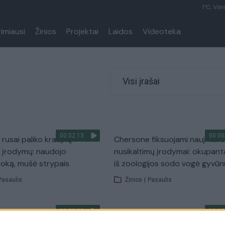
1°C, Viln
rimiausi
Žinios
Projektai
Laidos
Videoteka
Visi įrašai
00:02:13
00:00
rusai paliko kraupių
Chersone fiksuojami nauji karo
 įrodymų: naudojo
nusikaltimų įrodymai: okupant
šoką, mušė strypais
iš zoologijos sodo vogė gyvūn
Pasaulis
Žinios
|
Pasaulis
00:00:39
00:02
atkovojus vis daugiau
Rusija, siekdama paslėpti karo