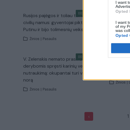
I want 
Advertis
Opted 
00:01:08
Rusijos pajėgos ir toliau taikosi į
Kol V. Put
civilių namus: gyventojai piktinasi V.
specialist
I want t
of my P
Putinu ir bijo tolimesnių veiksmų
siekius: ti
was col
Opted 
Žinios
|
Pasaulis
Žinios
|
00:02:12
V. Zelenskis nemato prasmės
Mano, kad
derybomis spręsti karinių veiksmų
suskaičiu
nutraukimą: okupantai turi vieną
žingsnis 
norą
Žinios
|
Žinios
|
Pasaulis
1
‹