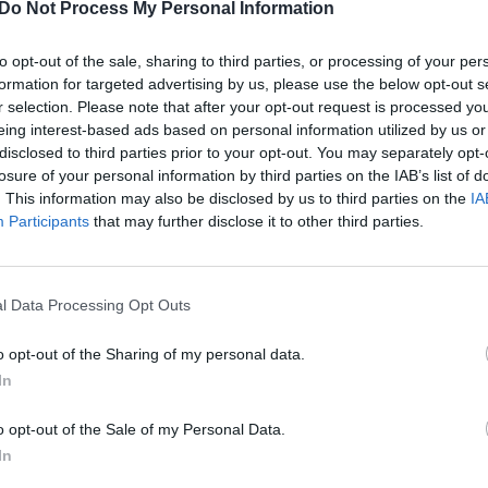
 – ieškoma dingusių karių
nusikaltimus, imasi žiaurų prie
Do Not Process My Personal Information
– žudo žurnalistus
Pasaulis
to opt-out of the sale, sharing to third parties, or processing of your per
Žinios
|
Lietuvos diena
formation for targeted advertising by us, please use the below opt-out s
r selection. Please note that after your opt-out request is processed y
eing interest-based ads based on personal information utilized by us or
disclosed to third parties prior to your opt-out. You may separately opt-
00:00:55
00:01
 apie žiaurius rusų
Po Ukrainos kalėjimo apšaudy
losure of your personal information by third parties on the IAB’s list of
 karo nusikaltimų
Zelenskio atsakas: agresorės
. This information may also be disclosed by us to third parties on the
IA
 – žmones kankindavo
veiksmus vadina sąmoningu k
Participants
that may further disclose it to other third parties.
nusikaltimu
Pasaulis
Žinios
|
Pasaulis
l Data Processing Opt Outs
00:02:24
00:03
o opt-out of the Sharing of my personal data.
eptynetas Rusijos smūgį
Nežeminti Rusijos raginęs E.
In
prekybos centrui smerkia
Macronas savo akimis išvydo 
 nusikaltimą
nusikaltimus Ukrainoje: pamat
o opt-out of the Sale of my Personal Data.
žudynių padarinius
Pasaulis
In
Žinios
|
Pasaulis