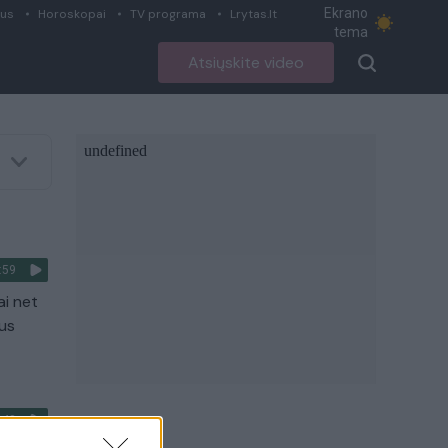
Ekrano
ius
Horoskopai
TV programa
Lrytas.lt
tema
Atsiųskite video
:59
ai net
us
:48