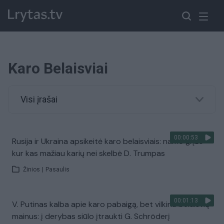
Karo Belaisviai
Visi įrašai
00:00:53
Rusija ir Ukraina apsikeitė karo belaisviais: namo grįžo
kur kas mažiau karių nei skelbė D. Trumpas
Žinios
|
Pasaulis
00:01:13
V. Putinas kalba apie karo pabaigą, bet vilkina belaisvių
mainus: į derybas siūlo įtraukti G. Schröderį