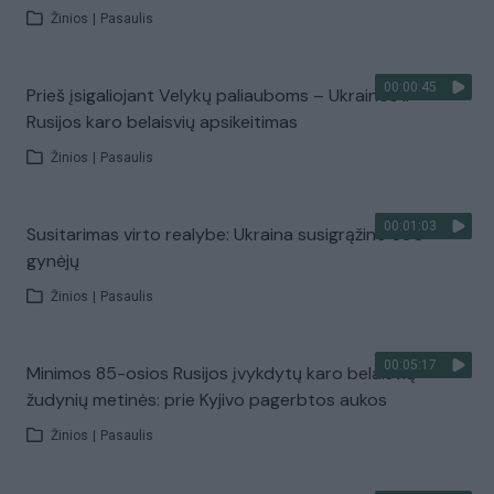
Žinios
|
Pasaulis
00:00:45
Prieš įsigaliojant Velykų paliauboms – Ukrainos ir
Rusijos karo belaisvių apsikeitimas
Žinios
|
Pasaulis
00:01:03
Susitarimas virto realybe: Ukraina susigrąžino 390
gynėjų
Žinios
|
Pasaulis
00:05:17
Minimos 85-osios Rusijos įvykdytų karo belaisvių
žudynių metinės: prie Kyjivo pagerbtos aukos
Žinios
|
Pasaulis