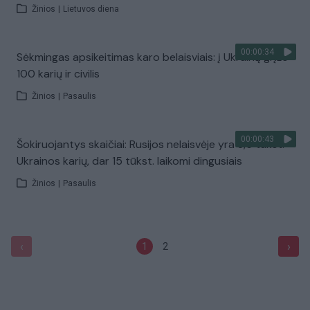
Žinios
|
Lietuvos diena
00:00:34
Sėkmingas apsikeitimas karo belaisviais: į Ukrainą grįžo
100 karių ir civilis
Žinios
|
Pasaulis
00:00:43
Šokiruojantys skaičiai: Rusijos nelaisvėje yra 3,5 tūkst.
Ukrainos karių, dar 15 tūkst. laikomi dingusiais
Žinios
|
Pasaulis
‹
›
1
2