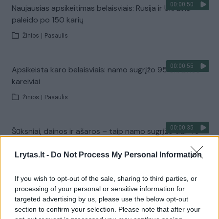
00:00:50
Naujausias apsikeitimas belaisviais: Rusija ir Ukraina
paleido po 150 karių
Žinios
|
Pasaulis
00:00:55
Apsikeista karo belaisviais: namo sugrįžo 95 Ukrainos
kareiviai
Žinios
|
Pasaulis
00:00:35
Šūksniai, dainos ir ašaros – taip namo sugrįžo dar 49
ukrainiečiai
Lrytas.lt -
Do Not Process My Personal Information
Žinios
|
Pasaulis
If you wish to opt-out of the sale, sharing to third parties, or
processing of your personal or sensitive information for
00:00:47
Dar vieni sėkmingi mainai: į Ukrainą iš rusų nelaisvės
targeted advertising by us, please use the below opt-out
grįžo 115 karių
section to confirm your selection. Please note that after your