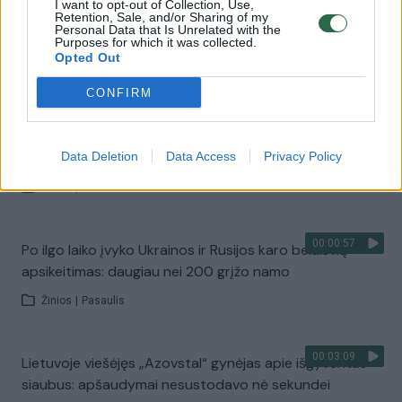
Paviešino vaizdo įrašą, kuriame neva apžiūrimas
I want to opt-out of Collection, Use,
Retention, Sale, and/or Sharing of my
numuštas rusų karinis lėktuvas: pradėjo tyrimą dėl
Personal Data that Is Unrelated with the
Purposes for which it was collected.
terorizmo
Opted Out
Žinios
|
Pasaulis
CONFIRM
00:00:42
Sudužus Rusijos kariniam lėktuvui – skirtingos versijos:
vieni mini raketas, kiti Ukrainos belaisvius
Data Deletion
Data Access
Privacy Policy
Žinios
|
Pasaulis
00:00:57
Po ilgo laiko įvyko Ukrainos ir Rusijos karo belaisvių
apsikeitimas: daugiau nei 200 grįžo namo
Žinios
|
Pasaulis
00:03:09
Lietuvoje viešėjęs „Azovstal“ gynėjas apie išgyventus
siaubus: apšaudymai nesustodavo nė sekundei