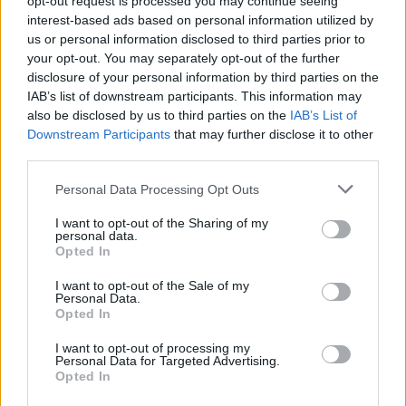
opt-out request is processed you may continue seeing
Žinios
|
Pasaulis
interest-based ads based on personal information utilized by
us or personal information disclosed to third parties prior to
your opt-out. You may separately opt-out of the further
00:00:21
Kyjivo pajėgos, pasistūmėjusios 35 km į priekį, dalijasi
disclosure of your personal information by third parties on the
vaizdais: nufilmavo sulaikytų rusų grupę
IAB’s list of downstream participants. This information may
also be disclosed by us to third parties on the
IAB’s List of
Žinios
|
Pasaulis
Downstream Participants
that may further disclose it to other
third parties.
00:00:44
Atskleistas kareivis, besityčiojęs iš belaisvių ukrainiečių
Personal Data Processing Opt Outs
– žiaurūs veiksmai užfksuoti vaizdo įraše
I want to opt-out of the Sharing of my
Žinios
|
Pasaulis
personal data.
Opted In
I want to opt-out of the Sale of my
00:00:59
Dar vienas Ukrainos ir Rusijos belaisvių apsikeitimas:
Personal Data.
grįžę namo neslėpė džiaugsmo ašarų
Opted In
Žinios
|
Pasaulis
I want to opt-out of processing my
Personal Data for Targeted Advertising.
Opted In
00:00:46