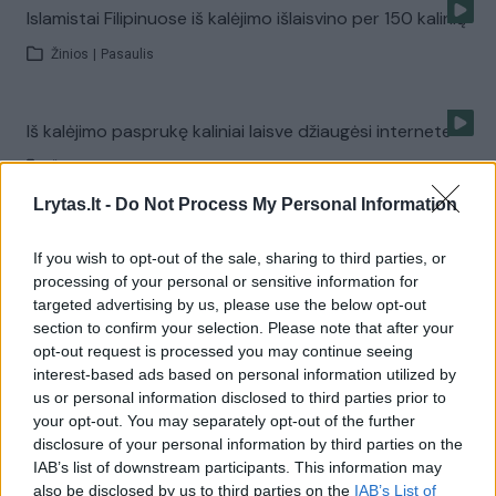
Islamistai Filipinuose iš kalėjimo išlaisvino per 150 kalinių
Žinios
|
Pasaulis
Iš kalėjimo pasprukę kaliniai laisve džiaugėsi internete
Žinios
|
Pasaulis
Lrytas.lt -
Do Not Process My Personal Information
Įžūlumas stebina: JAV kaliniai pabėgo per angą tualete
If you wish to opt-out of the sale, sharing to third parties, or
processing of your personal or sensitive information for
Žinios
|
Pasaulis
targeted advertising by us, please use the below opt-out
section to confirm your selection. Please note that after your
opt-out request is processed you may continue seeing
Įžūlumas stebina: kaliniai pabėgo per angą tualete
interest-based ads based on personal information utilized by
Žinios
|
Pasaulis
us or personal information disclosed to third parties prior to
your opt-out. You may separately opt-out of the further
disclosure of your personal information by third parties on the
Kiek Lietuvoje kainuoja slapto liudytojo paslaugos? (III)
IAB’s list of downstream participants. This information may
also be disclosed by us to third parties on the
IAB’s List of