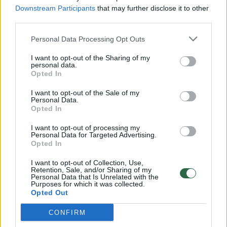
Laidos
|
24/7
Downstream Participants
that may further disclose it to other
third parties.
Išskirtiniai kadrai: Pravieniškių kolonijoje numalšintos
Personal Data Processing Opt Outs
galingos riaušės
I want to opt-out of the Sharing of my
personal data.
Žinios
|
Lietuvos diena
Opted In
I want to opt-out of the Sale of my
Personal Data.
Dovana Alytaus kaliniams – paauglių mergaičių šokiai
Opted In
Žinios
|
Lietuvos diena
I want to opt-out of processing my
Personal Data for Targeted Advertising.
Opted In
Pravieniškėse atidaryta moderni ligoninė kaliniams
I want to opt-out of Collection, Use,
Retention, Sale, and/or Sharing of my
Žinios
|
Lietuvos diena
Personal Data that Is Unrelated with the
Purposes for which it was collected.
Opted Out
Ar tribunolas gali tapti gelbėjimosi šiaudu kaliniams?
CONFIRM
Žinios
|
Lietuvos diena