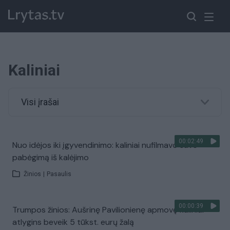
Kaliniai
Visi įrašai
00:02:49
Nuo idėjos iki įgyvendinimo: kaliniai nufilmavo savo
pabėgimą iš kalėjimo
Žinios
|
Pasaulis
00:00:39
Trumpos žinios: Aušrinę Pavilionienę apmovę kaliniai
atlygins beveik 5 tūkst. eurų žalą