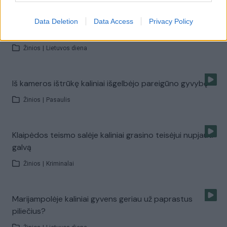
Data Deletion
Data Access
Privacy Policy
Kybartų pataisos namuose kilo neramumai
Žinios
|
Lietuvos diena
Iš kameros ištrūkę kaliniai išgelbėjo pareigūno gyvybę
Žinios
|
Pasaulis
Klaipėdos teismo salėje kaliniai grasino teisėjui nupjauti
galvą
Žinios
|
Kriminalai
Marijampolėje kaliniai gyvens geriau už paprastus
piliečius?