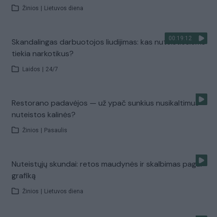
Žinios
|
Lietuvos diena
00:19:12
Skandalingas darbuotojos liudijimas: kas nuteistiesiems
tiekia narkotikus?
Laidos
|
24/7
Restorano padavėjos — už ypač sunkius nusikaltimus
nuteistos kalinės?
Žinios
|
Pasaulis
Nuteistųjų skundai: retos maudynės ir skalbimas pagal
grafiką
Žinios
|
Lietuvos diena