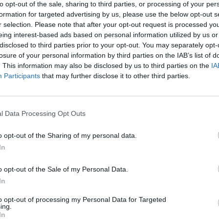
 gamtoje neišgyventų nei 5
sportuoti atsiras iš karto: kat
to opt-out of the sale, sharing to third parties, or processing of your per
darbuojasi lyg treneris
formation for targeted advertising by us, please use the below opt-out s
r selection. Please note that after your opt-out request is processed y
Augintinis
Žinios
|
Augintinis
eing interest-based ads based on personal information utilized by us or
disclosed to third parties prior to your opt-out. You may separately opt-
losure of your personal information by third parties on the IAB’s list of
00:00:23
00:00
antis vaizdelis: mažas
Katė prikaustė interneto vart
. This information may also be disclosed by us to third parties on the
IA
bando atsigerti per
dėmesį: dėl savo elgesio ją lyg
Participants
that may further disclose it to other third parties.
žinomu serialu
Augintinis
Žinios
|
Augintinis
l Data Processing Opt Outs
00:00:27
00:04
o opt-out of the Sharing of my personal data.
ždžionė prajuokino
Retas ir stebinantis vaizdas:
In
 užfiksavo neįprastą elgesį
talentinga beždžionė rodo sa
sugebėjimus virtuvėje
Augintinis
o opt-out of the Sale of my Personal Data.
Žinios
|
Augintinis
In
to opt-out of processing my Personal Data for Targeted
ing.
00:00:56
00:01
ite pamatę: neišsemiama
Interneto hitas: keturkojų reakc
In