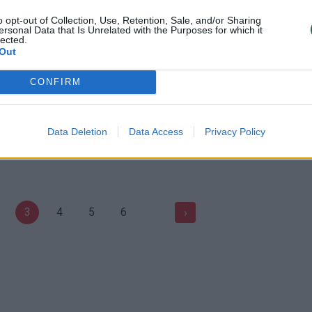
kantrybė mokant šeimą
šeimininkų veidus verčia iš kot
šos darbų
o opt-out of Collection, Use, Retention, Sale, and/or Sharing
Žinios
|
Augintinis
ersonal Data that Is Unrelated with the Purposes for which it
lected.
Gyvenimo būdas
Out
CONFIRM
00:00:46
00:00
as leidžiasi nuo kalno,
Kuriozas varžybose privertė a
ninkas sutriko – įrašas
ūžti – vietoje himno išgirdo, ko
virusas
nesitikėjo
Data Deletion
Data Access
Privacy Policy
Pasaulis
Žinios
|
Pasaulis
3
4
5
6
›