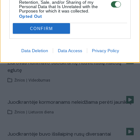
Žinios
|
Gyvenimo būdas
Retention, Sale, and/or Sharing of my
Personal Data that Is Unrelated with the
Purposes for which it was collected.
Opted Out
00:04:00
Poilsiautojai apie 4 kartus pabrangusią rinkliavą į Kuršių
CONFIRM
neriją — plėšikavimas
Žinios
|
Lietuvos diena
Data Deletion
Data Access
Privacy Policy
Žiūrovas nufilmavo Juodkrantę nušvietusią Kalėdų
eglutę
Žinios
|
Videobumas
Juodkrantėje kormoranams neleidžiama perėti jauniklių
Žinios
|
Lietuvos diena
Juodkrantėje buvo išsilaipinę rusų diversantai