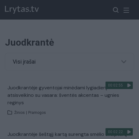
Juodkrantė
Visi įrašai
00:02:55
Juodkrantėje gyventojai minėdami lygiadienį
atsisveikino su vasara: šventės akcentas – ugnies
reginys
Žinios
|
Pramogos
00:02:22
Juodkrantėje šeštąjį kartą surengta smėlio skulptūrų