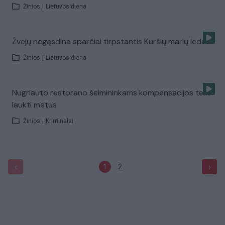
Žinios
|
Lietuvos diena
Žvejų negąsdina sparčiai tirpstantis Kuršių marių ledas
Žinios
|
Lietuvos diena
Nugriauto restorano šeimininkams kompensacijos teks
laukti metus
Žinios
|
Kriminalai
‹
›
1
2