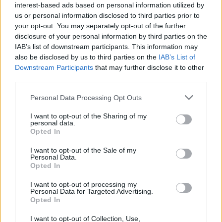
interest-based ads based on personal information utilized by
00:03:22
Valstybė žmonėms rodo špygą – atėmė kotedžus, bet
us or personal information disclosed to third parties prior to
žalos atlyginti nenori
your opt-out. You may separately opt-out of the further
disclosure of your personal information by third parties on the
Žinios
|
Lietuvos diena
IAB’s list of downstream participants. This information may
also be disclosed by us to third parties on the
IAB’s List of
Downstream Participants
that may further disclose it to other
00:02:09
Sprogimai Juodkrantės sengirėje: dėl ornitologų
third parties.
veiksmų kenčia aplinkiniai rajonai
Personal Data Processing Opt Outs
Žinios
|
Lietuvos diena
I want to opt-out of the Sharing of my
personal data.
00:04:17
Opted In
Buldozeris jau pakeliui į Neringą – žmonės metami į
gatvę
I want to opt-out of the Sale of my
Personal Data.
Žinios
|
Lietuvos diena
Opted In
I want to opt-out of processing my
Personal Data for Targeted Advertising.
00:03:02
Fotografas apsilankė Kuršių nerijoje ir pašiurpo dėl to,
Opted In
ką išvydo
I want to opt-out of Collection, Use,