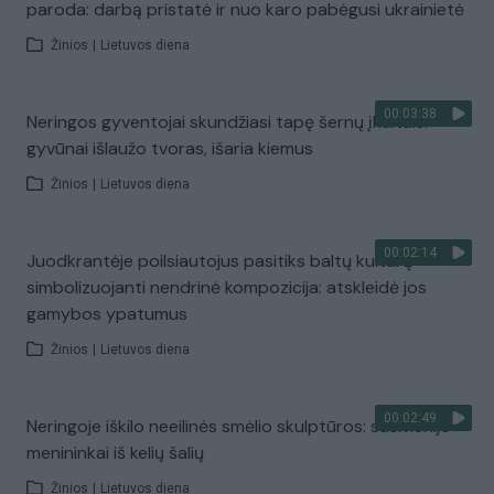
paroda: darbą pristatė ir nuo karo pabėgusi ukrainietė
Žinios
|
Lietuvos diena
00:03:38
Neringos gyventojai skundžiasi tapę šernų įkaitais:
gyvūnai išlaužo tvoras, išaria kiemus
Žinios
|
Lietuvos diena
00:02:14
Juodkrantėje poilsiautojus pasitiks baltų kultūrą
simbolizuojanti nendrinė kompozicija: atskleidė jos
gamybos ypatumus
Žinios
|
Lietuvos diena
00:02:49
Neringoje iškilo neeilinės smėlio skulptūros: susivienijo
menininkai iš kelių šalių
Žinios
|
Lietuvos diena