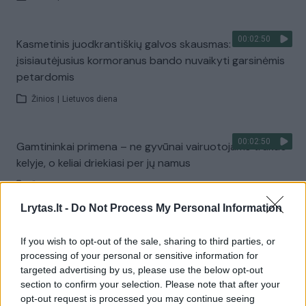
00:02:50
Kasmetinis juodkrantiškių galvos skausmas:
įsisiautėjusius kormoranus bando nuvaikyti garsinėmis
petardomis
Žinios
|
Lietuvos diena
00:02:50
Gamtininkai primena – ne gyvūnai vairuotojams trukdo
kelyje, o keliai driekiasi per jų namus
Žinios
|
Lietuvos diena
Lrytas.lt -
Do Not Process My Personal Information
00:03:10
Juodkrantiškiai, kuriuos norima iškraustyti iš kotedžų:
If you wish to opt-out of the sale, sharing to third parties, or
„Jaučiamės dvigubi durneliai“
processing of your personal or sensitive information for
targeted advertising by us, please use the below opt-out
Žinios
|
Lietuvos diena
section to confirm your selection. Please note that after your
opt-out request is processed you may continue seeing