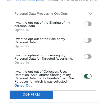
third parties.
00:00:41
JAV analitikai susirūpinę dėl prasto J. Bideno
Personal Data Processing Opt Outs
pasirodymo debatuose: neaiškūs žodžiai, painus
elgesys
I want to opt-out of the Sharing of my
personal data.
Žinios
|
Pasaulis
Opted In
I want to opt-out of the Sale of my
Personal Data.
00:01:11
Naujos priemonės tvarkai JAV rinkimų debatuose
Opted In
užtikrinti: vienas per kitą šaukti negalės
I want to opt-out of processing my
Personal Data for Targeted Advertising.
Žinios
|
Pasaulis
Opted In
I want to opt-out of Collection, Use,
00:01:58
Retention, Sale, and/or Sharing of my
NATO generalinis sekretorius susitiko su J. Bidenu:
Personal Data that Is Unrelated with the
lyderiai pabrėžia – parama Ukrainai yra investicija į
Purposes for which it was collected.
Opted Out
saugumą
CONFIRM
Žinios
|
Pasaulis