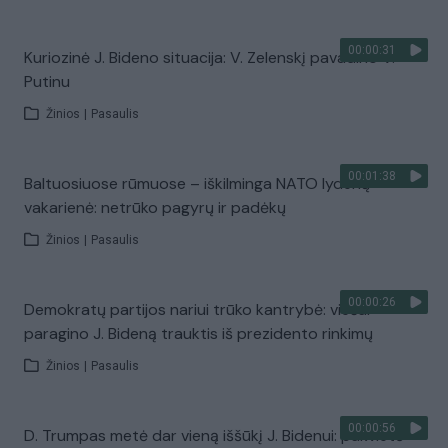
00:00:31
Kuriozinė J. Bideno situacija: V. Zelenskį pavadino V.
Putinu
Žinios
|
Pasaulis
00:01:38
Baltuosiuose rūmuose – iškilminga NATO lyderių
vakarienė: netrūko pagyrų ir padėkų
Žinios
|
Pasaulis
00:00:26
Demokratų partijos nariui trūko kantrybė: viešai
paragino J. Bideną trauktis iš prezidento rinkimų
Žinios
|
Pasaulis
00:00:56
D. Trumpas metė dar vieną iššūkį J. Bidenui: pakvietė