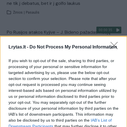
ne tik į debatus, bet ir į golfo laukus
Žinios
|
Pasaulis
00:00:35
Po Rusijos atakos Kyjive – J. Bideno pažadas: naują
pagalbą pristatys jau netrukus
Lrytas.lt -
Do Not Process My Personal Information
Žinios
|
Pasaulis
If you wish to opt-out of the sale, sharing to third parties, or
00:00:56
processing of your personal or sensitive information for
J. Bidenas pareiškė liksiąs rinkiminėje kovoje:
targeted advertising by us, please use the below opt-out
pasirodymą debatuose teisina bloga savijauta
section to confirm your selection. Please note that after your
Žinios
|
Pasaulis
opt-out request is processed you may continue seeing
interest-based ads based on personal information utilized by
us or personal information disclosed to third parties prior to
00:03:58
your opt-out. You may separately opt-out of the further
Nors J. Bidenas debatuose buvo sumaltas į miltus,
disclosure of your personal information by third parties on the
politologui užkliuvo ir D. Trumpas: jo faktai nėra tikslūs
IAB’s list of downstream participants. This information may
Žinios
|
Pasaulis
also be disclosed by us to third parties on the
IAB’s List of
Downstream Participants
that may further disclose it to other