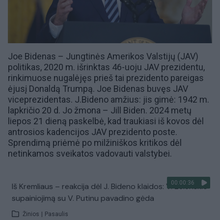
Joe Bidenas –
Jungtinės Amerikos Valstijų (JAV)
politikas,
2020 m. išrinktas 46-uoju JAV prezidentu
,
rinkimuose nugalėjęs prieš tai prezidento pareigas
ėjusį
Donaldą Trumpą
. Joe Bidenas buvęs JAV
viceprezidentas. J.Bideno amžius: jis gimė: 1942 m.
lapkričio 20 d. Jo žmona –
Jill Biden
.
2024 metų
liepos 21 dieną paskelbė
, kad traukiasi iš kovos dėl
antrosios kadencijos JAV prezidento poste.
Sprendimą priėmė po milžiniškos kritikos dėl
netinkamos sveikatos vadovauti valstybei.
00:00:36
Iš Kremliaus – reakcija dėl J. Bideno klaidos: V. Zelenskio
supainiojimą su V. Putinu pavadino gėda
Žinios
|
Pasaulis