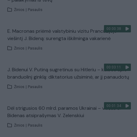
Žinios
|
Pasaulis
00:00:38
E. Macronas priėmė valstybiniu vizitu Prancūzijoje
viešintį J. Bideną: surengta iškilminga vakarienė
Žinios
|
Pasaulis
00:03:11
J. Bidenui V. Putiną sugretinus su Hitleriu – kalbos apie
branduolinį ginklą: diktatorius užsiminė, ar jį panaudotų
Žinios
|
Pasaulis
00:01:34
Dėl strigusios 60 mlrd. paramos Ukrainai – viešas J.
Bidenas atsiprašymas V. Zelenskiui
Žinios
|
Pasaulis