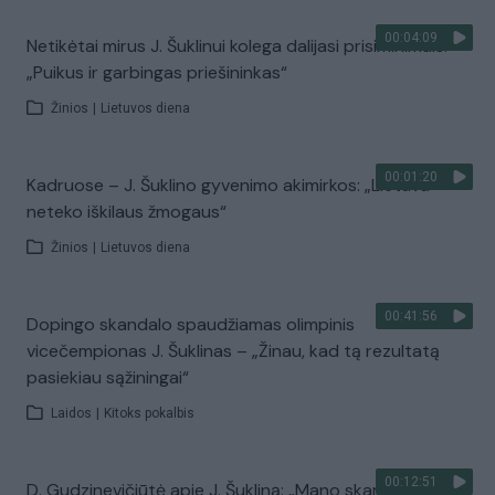
00:04:09
Netikėtai mirus J. Šuklinui kolega dalijasi prisiminimais:
„Puikus ir garbingas priešininkas“
Žinios
|
Lietuvos diena
00:01:20
Kadruose – J. Šuklino gyvenimo akimirkos: „Lietuva
neteko iškilaus žmogaus“
Žinios
|
Lietuvos diena
00:41:56
Dopingo skandalo spaudžiamas olimpinis
vicečempionas J. Šuklinas – „Žinau, kad tą rezultatą
pasiekiau sąžiningai“
Laidos
|
Kitoks pokalbis
00:12:51
D. Gudzinevičiūtė apie J. Šukliną: „Mano skambutis