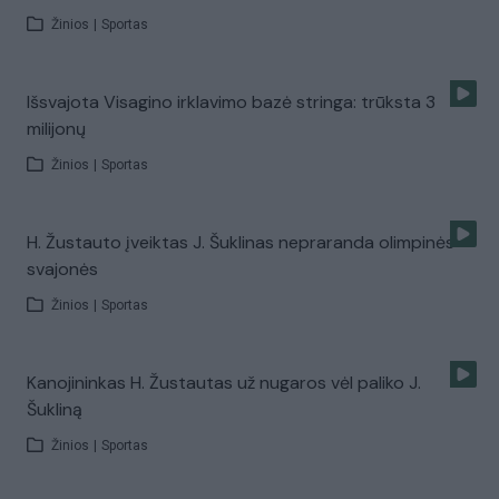
Žinios
|
Sportas
Išsvajota Visagino irklavimo bazė stringa: trūksta 3
milijonų
Žinios
|
Sportas
H. Žustauto įveiktas J. Šuklinas nepraranda olimpinės
svajonės
Žinios
|
Sportas
Kanojininkas H. Žustautas už nugaros vėl paliko J.
Šukliną
Žinios
|
Sportas