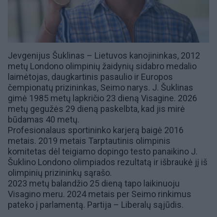
Jevgenijus Šuklinas – Lietuvos kanojininkas, 2012
metų Londono olimpinių žaidynių sidabro medalio
laimėtojas, daugkartinis pasaulio ir Europos
čempionatų prizininkas, Seimo narys. J. Šuklinas
gimė 1985 metų lapkričio 23 dieną Visagine. 2026
metų gegužės 29 dieną paskelbta, kad
jis mirė
būdamas 40 metų.
Profesionalaus sportininko karjerą baigė 2016
metais. 2019 metais Tarptautinis olimpinis
komitetas dėl teigiamo dopingo testo panaikino J.
Šuklino Londono olimpiados rezultatą ir išbraukė jį iš
olimpinių prizininkų sąrašo.
2023 metų balandžio 25 dieną tapo laikinuoju
Visagino meru. 2024 metais per Seimo rinkimus
pateko į parlamentą. Partija – Liberalų sąjūdis.