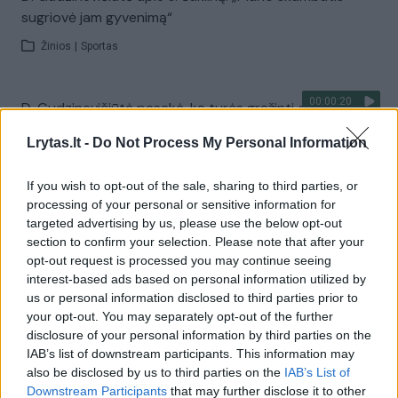
sugriovė jam gyvenimą“
Žinios
|
Sportas
00:00:20
D. Gudzinevičiūtė pasakė, ką turės grąžinti dopingą
vartojęs J. Šuklinas
Lrytas.lt -
Do Not Process My Personal Information
Žinios
|
Sportas
If you wish to opt-out of the sale, sharing to third parties, or
processing of your personal or sensitive information for
00:01:25
Dar vienas smūgis dopingo vartojimu įtariamam J.
targeted advertising by us, please use the below opt-out
Šuklinui – gali netekti premijų
section to confirm your selection. Please note that after your
opt-out request is processed you may continue seeing
Žinios
|
Sportas
interest-based ads based on personal information utilized by
us or personal information disclosed to third parties prior to
your opt-out. You may separately opt-out of the further
J. Šuklinas apie H. Žustautą: „Jis priprato prie pergalių“
disclosure of your personal information by third parties on the
IAB’s list of downstream participants. This information may
Žinios
|
RIO 2016
also be disclosed by us to third parties on the
IAB’s List of
Downstream Participants
that may further disclose it to other