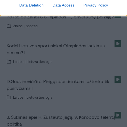
Data Deletion
Data Access
Privacy Policy
Po Rio de Žaneiro olimpiados – į priverstinę pensiją?
Žinios
|
Sportas
Kodėl Lietuvos sportininkai Olimpiados laukia su
nerimu? I
Laidos
|
Lietuva tiesiogiai
D.Gudzinevičiūtė: Pinigų sportininkams užtenka tik
pusryčiams II
Laidos
|
Lietuva tiesiogiai
J. Šuklinas apie H. Žustauto jėgą, V. Korobovo talentą,
politiką