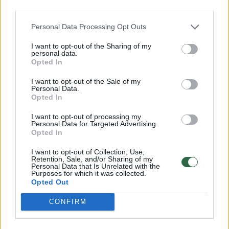
third parties.
Varžovus sutriuškinęs H.Žustautas tvirtai iriasi
olimpiados link
Personal Data Processing Opt Outs
Žinios
|
Sportas
I want to opt-out of the Sharing of my
personal data.
Opted In
Įveiktas J. Šuklinas prarado viltį pasipuošti olimpiniu
I want to opt-out of the Sale of my
Personal Data.
medaliu
Opted In
Žinios
|
Sportas
I want to opt-out of processing my
Personal Data for Targeted Advertising.
Opted In
H. Žustautas priartėjo prie Rio de Žaneiro olimpiados
I want to opt-out of Collection, Use,
Retention, Sale, and/or Sharing of my
Žinios
|
Sportas
Personal Data that Is Unrelated with the
Purposes for which it was collected.
Opted Out
Pajėgiausi šalies kanojininkai kovos dėl kelialapio į
CONFIRM
olimpiadą
Žinios
|
Sportas