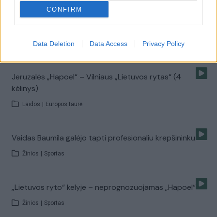
CONFIRM
Jeruzalės „Hapoel“ – Vilniaus „Lietuvos rytas“ (3
kėlinys)
Laidos
Data Deletion
|
Europos taurė
Data Access
Privacy Policy
Jeruzalės „Hapoel“ – Vilniaus „Lietuvos rytas“ (4
kėlinys)
Laidos
|
Europos taurė
Vaidas Baumila galėjo tapti profesionaliu krepšininku
Žinios
|
Sportas
„Lietuvos ryto“ kelyje – neprognozuojamas „Hapoel“
Žinios
|
Sportas