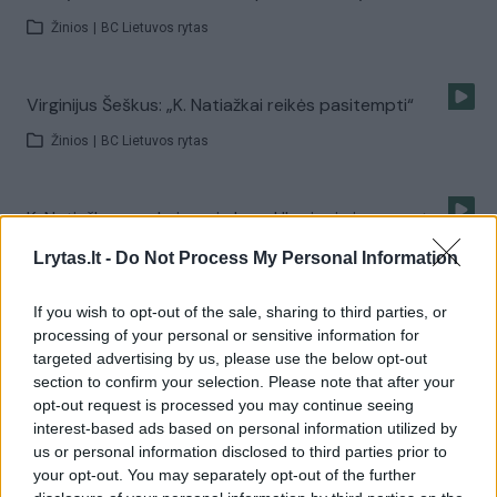
Žinios
|
BC Lietuvos rytas
Virginijus Šeškus: „K. Natiažkai reikės pasitempti“
Žinios
|
BC Lietuvos rytas
K. Natiažka pasakojo apie karą Ukrainoje ir numestus
kilogramus
Lrytas.lt -
Do Not Process My Personal Information
Žinios
|
BC Lietuvos rytas
If you wish to opt-out of the sale, sharing to third parties, or
processing of your personal or sensitive information for
Jeruzalėje sublizgėjęs B. Baronas: „Buvo sunki
targeted advertising by us, please use the below opt-out
atmosfera“
section to confirm your selection. Please note that after your
opt-out request is processed you may continue seeing
Žinios
|
BC Lietuvos rytas
interest-based ads based on personal information utilized by
us or personal information disclosed to third parties prior to
your opt-out. You may separately opt-out of the further