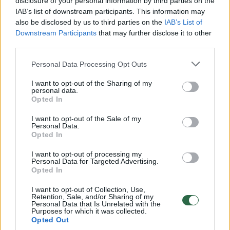
Mindaugas Lukauskis: „Pergalę nulėmė gynyba“
disclosure of your personal information by third parties on the
IAB’s list of downstream participants. This information may
Žinios
|
BC Lietuvos rytas
also be disclosed by us to third parties on the
IAB’s List of
Downstream Participants
that may further disclose it to other
third parties.
V. Šeškus: „Jei būtume padovanoję pergalę, būtų
katastrofa“
Personal Data Processing Opt Outs
Žinios
|
Sportas
I want to opt-out of the Sharing of my
personal data.
Opted In
Jeruzalės „Hapoel“ – Vilniaus „Lietuvos rytas“ (1
I want to opt-out of the Sale of my
Personal Data.
kėlinys)
Opted In
Laidos
|
Europos taurė
I want to opt-out of processing my
Personal Data for Targeted Advertising.
Opted In
Jeruzalės „Hapoel“ – Vilniaus „Lietuvos rytas“ (2
I want to opt-out of Collection, Use,
kėlinys)
Retention, Sale, and/or Sharing of my
Personal Data that Is Unrelated with the
Purposes for which it was collected.
Laidos
|
Europos taurė
Opted Out