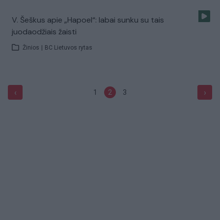
V. Šeškus apie „Hapoel“: labai sunku su tais
juodaodžiais žaisti
Žinios
|
BC Lietuvos rytas
‹
›
1
2
3