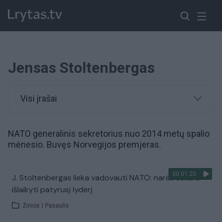
Jensas Stoltenbergas
Visi įrašai
NATO generalinis sekretorius nuo 2014 metų spalio
mėnesio. Buvęs Norvegijos premjeras.
00:01:20
J. Stoltenbergas lieka vadovauti NATO: narės sutarė
išlaikyti patyrusį lyderį
Žinios
|
Pasaulis