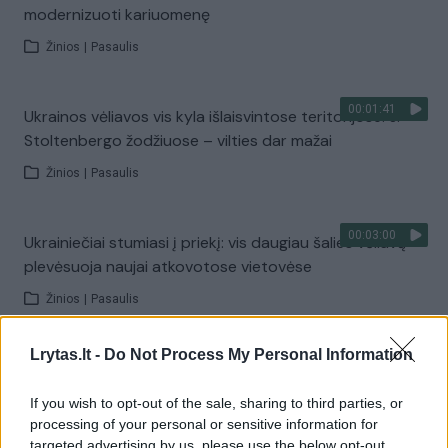
modernizuoti kariuomenę
Žinios
|
Pasaulis
00:01:41
Ukrainos vėliavos vis kyla išlaisvintose teritorijose: J.
Stoltenbergo žodžiuose – vilties dar mažai
Žinios
|
Pasaulis
00:03:00
Ukrainiečiai stumiasi į priekį: vis daugiau šalies vėliavų
plevėsuoja naujai atkovotose vietovėse
Žinios
|
Pasaulis
Lrytas.lt -
Do Not Process My Personal Information
00:00:51
Švedija tikisi netrukus tapti NATO nare: žengtas
paskutinis žingsnis
If you wish to opt-out of the sale, sharing to third parties, or
processing of your personal or sensitive information for
Žinios
|
Pasaulis
targeted advertising by us, please use the below opt-out