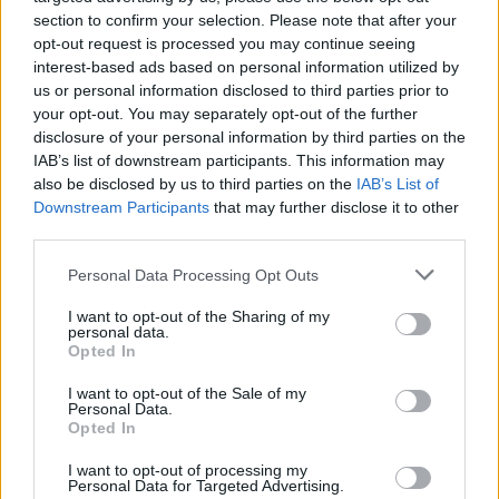
section to confirm your selection. Please note that after your
opt-out request is processed you may continue seeing
00:00:41
Ginklų pramonei nespėjant suktis, J. Stoltenbergas
interest-based ads based on personal information utilized by
pažymi – Aljansui reikia spartinti gamybą
us or personal information disclosed to third parties prior to
your opt-out. You may separately opt-out of the further
Žinios
|
Pasaulis
disclosure of your personal information by third parties on the
IAB’s list of downstream participants. This information may
also be disclosed by us to third parties on the
IAB’s List of
00:04:30
Ukraina nukreipė kritikos strėles į ES: esą vargina
Downstream Participants
that may further disclose it to other
nesugebėjimas baigti derybų dėl šaudmenų perdavimo
third parties.
Žinios
|
Pasaulis
Personal Data Processing Opt Outs
I want to opt-out of the Sharing of my
00:00:54
NATO generalinis sekretorius lankosi Kyjive: pagerbė
personal data.
Opted In
žuvusius Ukrainos gynėjus
I want to opt-out of the Sale of my
Žinios
|
Pasaulis
Personal Data.
Opted In
00:02:49
Istorinė diena Suomijai: šalis tapo NATO nare
I want to opt-out of processing my
Personal Data for Targeted Advertising.