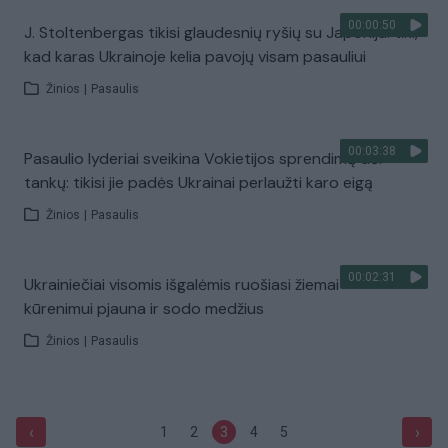
00:00:50
J. Stoltenbergas tikisi glaudesnių ryšių su Japonija: tiki,
kad karas Ukrainoje kelia pavojų visam pasauliui
Žinios
|
Pasaulis
00:03:38
Pasaulio lyderiai sveikina Vokietijos sprendimą dėl
tankų: tikisi jie padės Ukrainai perlaužti karo eigą
Žinios
|
Pasaulis
00:02:31
Ukrainiečiai visomis išgalėmis ruošiasi žiemai –
kūrenimui pjauna ir sodo medžius
Žinios
|
Pasaulis
‹
›
1
2
3
4
5