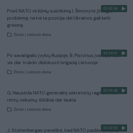
00:00:38
Prieš NATO viršūnių susitikimą I. Šimonytė įžvelgia
problemą: netvirta pozicija dėl Ukrainos gali kelti
grėsmę
Žinios
|
Lietuvos diena
00:04:41
Po savaitgalio įvykių Rusijoje, B. Pistorius įvardijo, kas
vis dar trukdo dislokuoti brigadą Lietuvoje
Žinios
|
Lietuvos diena
00:09:48
G. Nausėda NATO generalinį sekretorių ragina imtis
rimtų veiksmų: iššūkiai dar laukia
Žinios
|
Lietuvos diena
00:00:56
J. Stoltenbergas pareiškė, kad NATO padės Ukrainai