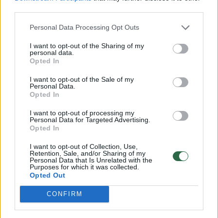
third parties.
Žinios
|
Pasaulis
Personal Data Processing Opt Outs
00:01:00
D. Trumpas nukreipdamas rinkėjų dėmesį nuo savo
I want to opt-out of the Sharing of my
personal data.
amžiaus vis kiša koją J. Bidenui: viešina iškreiptus
Opted In
vaizdus
I want to opt-out of the Sale of my
Žinios
|
Pasaulis
Personal Data.
Opted In
I want to opt-out of processing my
00:00:53
Iš J. Bideno lūpų – smerkiantys žodžiai D. Trumpui:
Personal Data for Targeted Advertising.
pavadino nuteistu nusikaltėliu
Opted In
Žinios
|
Pasaulis
I want to opt-out of Collection, Use,
Retention, Sale, and/or Sharing of my
Personal Data that Is Unrelated with the
Purposes for which it was collected.
00:00:44
Opted Out
N. Haley JAV prezidento rinkimuose ketina balsuoti už
D. Trumpą: J. Bideno kadenciją pavadino katastrofiška
CONFIRM
Žinios
|
Pasaulis