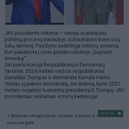
JAV prezidento rinkimai – vienas svarbiausių
politinių procesų pasaulyje, sutraukiantis kone visų
šalių dėmesį. Pasižymi sudėtinga rinkimų sistema,
kuri paaiškinta
Lrytas
portalo rubrikoje „
Suprasti
Ameriką
“.
Dėl posto kovoja
Respublikonų
ir
Demokratų
favoritai. 2024 metais varžosi respublikonas
Donaldas Trumpas
ir demokratė
Kamala Harris
.
Vienas jų pakeis demokratą
Joe Bideną
, kuris 2021
metais nugalėjo tuometinį prezidentą D.Trumpą. JAV
prezidentas renkamas 4 metų kadencijai.
00:00:36
J. Bidenas kategoriškas: nežada trauktis iš rinkimų ir tiki
savo pergale