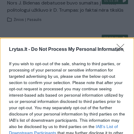
00:03:58
Nors J. Bidenas debatuose buvo sumaltas į miltus,
politologui užkliuvo ir D. Trumpas: jo faktai nėra tikslūs
Žinios
|
Pasaulis
00:00:41
JAV analitikai susirūpinę dėl prasto J. Bideno
pasirodymo debatuose: neaiškūs žodžiai, painus
Lrytas.lt -
Do Not Process My Personal Information
elgesys
If you wish to opt-out of the sale, sharing to third parties, or
Žinios
|
Pasaulis
processing of your personal or sensitive information for
targeted advertising by us, please use the below opt-out
section to confirm your selection. Please note that after your
00:01:11
Naujos priemonės tvarkai JAV rinkimų debatuose
opt-out request is processed you may continue seeing
užtikrinti: vienas per kitą šaukti negalės
interest-based ads based on personal information utilized by
us or personal information disclosed to third parties prior to
Žinios
|
Pasaulis
your opt-out. You may separately opt-out of the further
disclosure of your personal information by third parties on the
IAB’s list of downstream participants. This information may
00:00:54
H. Clinton kritikos strėlės D. Trumpui: linkęs
also be disclosed by us to third parties on the
IAB’s List of
pertraukinėti, įžeidinėti ir meluoti
Downstream Participants
that may further disclose it to other