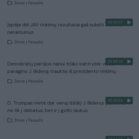
Žinios
|
Pasaulis
00:00:57
Įspėja dėl JAV rinkimų: rezultatai gali sukelti didelius
neramumus
Žinios
|
Pasaulis
00:00:26
Demokratų partijos nariui trūko kantrybė: viešai
paragino J. Bideną trauktis iš prezidento rinkimų
Žinios
|
Pasaulis
00:00:56
D. Trumpas metė dar vieną iššūkį J. Bidenui: pakvietė
ne tik į debatus, bet ir į golfo laukus
Žinios
|
Pasaulis