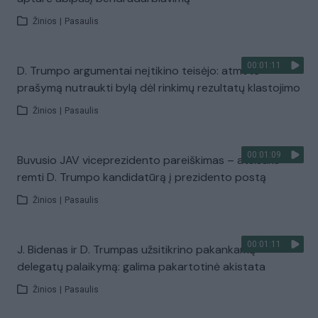
Žinios
|
Pasaulis
00:01:11
D. Trumpo argumentai neįtikino teisėjo: atmetė
prašymą nutraukti bylą dėl rinkimų rezultatų klastojimo
Žinios
|
Pasaulis
00:01:09
Buvusio JAV viceprezidento pareiškimas – atsisako
remti D. Trumpo kandidatūrą į prezidento postą
Žinios
|
Pasaulis
00:01:11
J. Bidenas ir D. Trumpas užsitikrino pakankamą
delegatų palaikymą: galima pakartotinė akistata
Žinios
|
Pasaulis