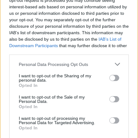
opt-out request is processed you may continue seeing
interest-based ads based on personal information utilized by
Žinios
|
Pasaulis
us or personal information disclosed to third parties prior to
your opt-out. You may separately opt-out of the further
disclosure of your personal information by third parties on the
00:01:29
JAV Atstovų rūmų atsakas D. Trumpo grasinimams: tai
IAB’s list of downstream participants. This information may
ženklas Europai
also be disclosed by us to third parties on the
IAB’s List of
Downstream Participants
that may further disclose it to other
Žinios
|
Pasaulis
third parties.
Personal Data Processing Opt Outs
00:00:35
Per plauką nuo uždarymo: po ilgų diskusijų JAV
vyriausybei pavyko priimti finansavimo įstatymą
I want to opt-out of the Sharing of my
personal data.
Opted In
Žinios
|
Pasaulis
I want to opt-out of the Sale of my
Personal Data.
00:01:08
Raginimai pasitraukti iš prezidento rinkimų J. Bideno
Opted In
nepaveikė: pažadėjo toliau juose varžysiantis
I want to opt-out of processing my
Personal Data for Targeted Advertising.
Žinios
|
Pasaulis
Opted In