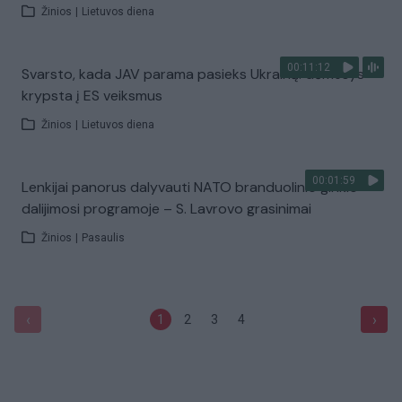
Žinios
|
Lietuvos diena
00:11:12
Svarsto, kada JAV parama pasieks Ukrainą: dėmesys
krypsta į ES veiksmus
Žinios
|
Lietuvos diena
00:01:59
Lenkijai panorus dalyvauti NATO branduolinio ginklo
dalijimosi programoje – S. Lavrovo grasinimai
Žinios
|
Pasaulis
‹
›
1
2
3
4