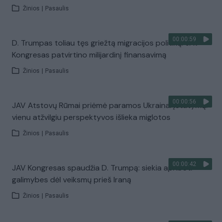
Žinios
|
Pasaulis
00:00:59
D. Trumpas toliau tęs griežtą migracijos politiką: JAV
Kongresas patvirtino milijardinį finansavimą
Žinios
|
Pasaulis
00:00:56
JAV Atstovų Rūmai priėmė paramos Ukrainai įstatymą:
vienu atžvilgiu perspektyvos išlieka miglotos
Žinios
|
Pasaulis
00:00:42
JAV Kongresas spaudžia D. Trumpą: siekia apriboti
galimybes dėl veiksmų prieš Iraną
Žinios
|
Pasaulis