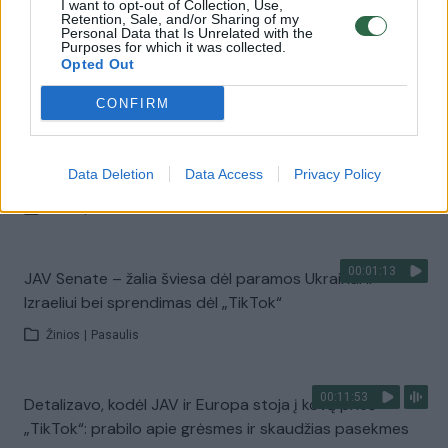
I want to opt-out of Collection, Use,
Retention, Sale, and/or Sharing of my
00:01:21
Slapta išsiųsta karinė parama pasiekė Ukrainą:
Personal Data that Is Unrelated with the
Purposes for which it was collected.
perduoti raketas JAV svarstė kelis mėnesius
Opted Out
Žinios
|
Pasaulis
CONFIRM
00:02:18
Dalis JAV Senato respublikonų įsiutę: paramos paketą
Ukrainai laiko antausiu amerikiečiams
Data Deletion
Data Access
Privacy Policy
Žinios
|
Pasaulis
00:01:13
JAV Senate – žalia šviesa dėl paramos Ukrainai ir
Izraeliui bei sprendimas dėl „TikTok“
Žinios
|
Pasaulis
00:11:53
Detalizavo, kodėl JAV ir Europa stoja į kovą prieš
„TikTok“: prabilo apie grėsmes ir skaudžias pasekmes