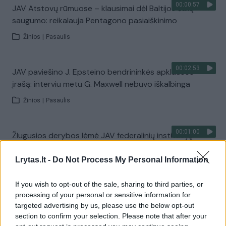
00:00:57
JAV Atstovų rūmuose – klausimai dėl Baltijos šalių
saugumo: reikalauja Pentagono pasiaiškinimo
Žinios
|
Pasaulis
00:02:53
JAV paviešino J. Epsteino bendrininkės apklausos
įrašą: interviu metu G. Maxwell nebuvo iškalbinga
Žinios
|
Pasaulis
00:01:00
Žlugusios derybos lėmė JAV federalinių institucijų
uždarymą: tikisi, kad šįkart neatsidurs aklavietėje
Lrytas.lt -
Do Not Process My Personal Information
Žinios
|
Pasaulis
If you wish to opt-out of the sale, sharing to third parties, or
processing of your personal or sensitive information for
00:02:32
Sparčiai plinta kandi D. Trumpo pajuoka
targeted advertising by us, please use the below opt-out
transseksualams sportininkams: nevengė įkąsti ir I.
section to confirm your selection. Please note that after your
Khelif