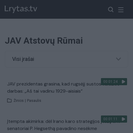
JAV Atstovų Rūmai
Visi įrašai
00:01:24
JAV prezidentas grasina, kad rugsėjį sustos valdžios
darbas: „Aš tai vadinu 1929-aisiais“
Žinios
|
Pasaulis
00:01:11
Įtempta akimirka: dėl Irano karo strategijos įtūžę JAV
senatoriai P. Hegsethą pavadino nesėkme