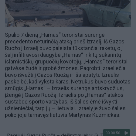
Spalio 7 dieną
„Hamas“
teroristai
surengė
precedento neturinčią ataką
prieš
Izraelį
. Iš
Gazos
Ruožo
į Izraelį buvo paleista tūkstančiai raketų, o į
šalį infiltravosi daugybė „Hamas“ ir kitų sukarintų
islamistiškų grupuočių kovotojų. „Hamas“ teroristai
gatvėse žudė ir grobė žmones.
Pagrobti izraeliečiai
buvo išvežti į Gazos Ruožą ir išslapstyti. Izraelis
paskelbė, kad vyksta karas. Netrukus buvo suduotas
smūgis „Hamas“ –
Izraelis surengė antskrydžius
,
įžengė į Gazos Ruožą. Izraelis po „Hamas“ atakos
sustabdė
sporto varžybas
, iš šalies ėmė išvykti
užsieniečiai,
tarp jų – lietuviai
. Izraelyje
žuvo šalies
policijoje tarnavęs lietuvis Martynas Kuzmickas.
00:00:50
Pakeliui į Gazos Ruožą – dešimtys laivų: G. Thunberg ir