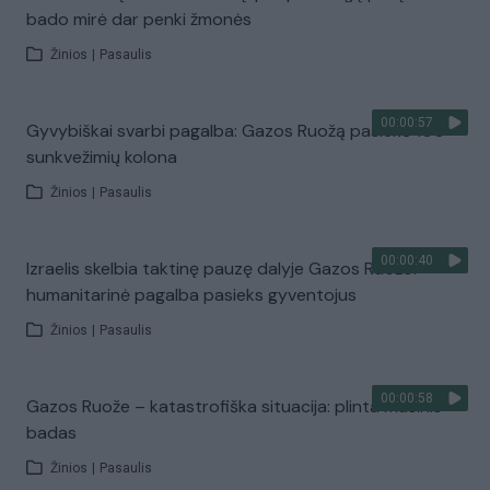
bado mirė dar penki žmonės
Žinios
|
Pasaulis
00:00:57
Gyvybiškai svarbi pagalba: Gazos Ruožą pasiekė 100
sunkvežimių kolona
Žinios
|
Pasaulis
00:00:40
Izraelis skelbia taktinę pauzę dalyje Gazos Ruožo:
humanitarinė pagalba pasieks gyventojus
Žinios
|
Pasaulis
00:00:58
Gazos Ruože – katastrofiška situacija: plinta masinis
badas
Žinios
|
Pasaulis