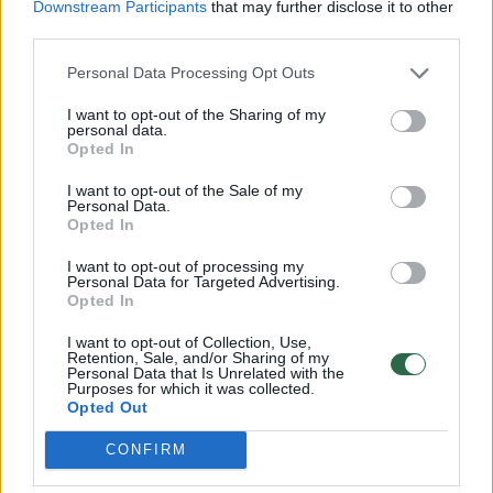
projektą: Rytų Jeruzalė būtų atskirta nuo Vakarų
Downstream Participants
that may further disclose it to other
third parties.
Kranto
Žinios
|
Pasaulis
Personal Data Processing Opt Outs
I want to opt-out of the Sharing of my
personal data.
00:00:51
Izraeliui – kaltinimai seksualiniu smurtu prieš
Opted In
palestiniečius: incidentai fiksuoti ne tik kalėjimuose
I want to opt-out of the Sale of my
Personal Data.
Žinios
|
Pasaulis
Opted In
I want to opt-out of processing my
00:00:54
Personal Data for Targeted Advertising.
Izraelio ataka pražudė 5 žurnalistus Gazos Ruože:
Opted In
parodė kraupaus smūgio vietą
I want to opt-out of Collection, Use,
Žinios
|
Pasaulis
Retention, Sale, and/or Sharing of my
Personal Data that Is Unrelated with the
Purposes for which it was collected.
Opted Out
00:00:49
Tel Avive – protestas prieš planus Gazoje: įkaitų
šeimos sunerimę
CONFIRM
Žinios
|
Pasaulis