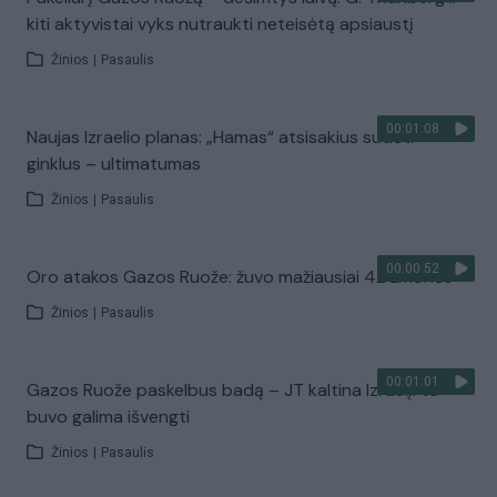
kiti aktyvistai vyks nutraukti neteisėtą apsiaustį
Žinios
|
Pasaulis
00:01:08
Naujas Izraelio planas: „Hamas“ atsisakius sudėti
ginklus – ultimatumas
Žinios
|
Pasaulis
00:00:52
Oro atakos Gazos Ruože: žuvo mažiausiai 42 žmonės
Žinios
|
Pasaulis
00:01:01
Gazos Ruože paskelbus badą – JT kaltina Izraelį: to
buvo galima išvengti
Žinios
|
Pasaulis