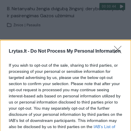
00:00:44
B. Netanyahu žengia dvigubą žingsnį: derybos dėl įkaitų
ir pasirengimas Gazos užėmimui
Žinios
|
Pasaulis
00:01:12
Dėl protestų Izraelyje kilo sąmyšis: blokuoti keliai,
Lrytas.lt -
Do Not Process My Personal Information
panaudotos vandens patrankos, sulaikyta per 30
žmonių
If you wish to opt-out of the sale, sharing to third parties, or
Žinios
|
Pasaulis
processing of your personal or sensitive information for
targeted advertising by us, please use the below opt-out
section to confirm your selection. Please note that after your
00:01:04
Karo išplėtimas Gazos mieste: Izraelis perspėja –
opt-out request is processed you may continue seeing
naudos visus pajėgumus
interest-based ads based on personal information utilized by
us or personal information disclosed to third parties prior to
Žinios
|
Pasaulis
your opt-out. You may separately opt-out of the further
disclosure of your personal information by third parties on the
IAB’s list of downstream participants. This information may
00:00:54
Izraelio finansų ministras patvirtino ginčytiną statybų
also be disclosed by us to third parties on the
IAB’s List of