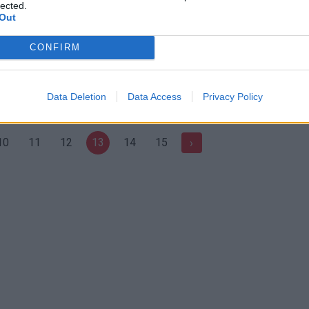
lected.
Out
mirtį sėjantys teroristai
Islamistai be gailesčio pradėjo
CONFIRM
griauti istorinį Nimrudo miestą
Pasaulis
Žinios
|
Pasaulis
Data Deletion
Data Access
Privacy Policy
10
11
12
13
14
15
›