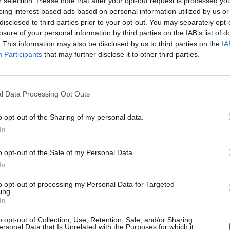
 grobia naujas teritorijas
naujas teritorijas
r selection. Please note that after your opt-out request is processed y
eing interest-based ads based on personal information utilized by us or
Pasaulis
Žinios
|
Pasaulis
disclosed to third parties prior to your opt-out. You may separately opt-
losure of your personal information by third parties on the IAB’s list of
. This information may also be disclosed by us to third parties on the
IA
Haram“ išvaduotos
Mahometo karikatūrų paroda
Participants
that may further disclose it to other third parties.
papasakojo patirtus
Teksase pritraukė teroristus
s
Žinios
|
Pasaulis
l Data Processing Opt Outs
Pasaulis
o opt-out of the Sharing of my personal data.
 parodė, kaip niokoja XIII a.
Masinėje kapavietėje palaidot
In
rako miestą
1,7 tūkst. karių
o opt-out of the Sale of my Personal Data.
Pasaulis
Žinios
|
Pasaulis
In
to opt-out of processing my Personal Data for Targeted
ing.
 skelbia svarbią pergalę
Paviešintas vaizdo įrašas: keli
In
lamo valstybę“
akimirkos iki žudynių Tunise
o opt-out of Collection, Use, Retention, Sale, and/or Sharing
Pasaulis
Žinios
|
Pasaulis
ersonal Data that Is Unrelated with the Purposes for which it