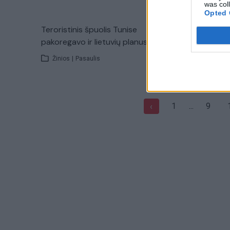
was col
Opted 
Teroristinis špuolis Tunise
Siaubą ir 
pakoregavo ir lietuvių planus
vienijasi
Žinios
|
Pasaulis
Žinios
|
1
...
9
‹