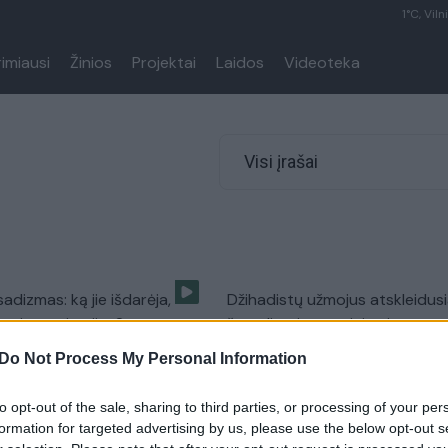
1°C, Viln
rimiausi
Žinios
Projektai
Laidos
Videoteka
Visi įrašai
sadizmas: ką jie išdarėja,
Džihadistų užmojus atskleidusi
aujas teritorijas?
žurnalistei – grasinimai
Pasaulis
Žinios
|
Pasaulis
Do Not Process My Personal Information
to opt-out of the sale, sharing to third parties, or processing of your per
lstybės“ kovotojai
„Islamo valstybės“ kovotojai 
formation for targeted advertising by us, please use the below opt-out s