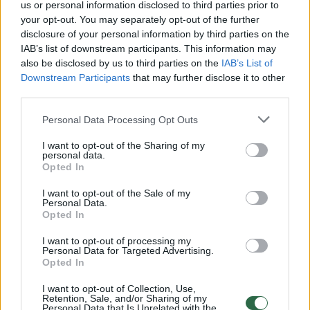
us or personal information disclosed to third parties prior to
your opt-out. You may separately opt-out of the further
00:00:41
Irano atsakas Persijos įlankoje: miestuose nugriaudėjo
disclosure of your personal information by third parties on the
sprogimai
IAB’s list of downstream participants. This information may
also be disclosed by us to third parties on the
IAB’s List of
Žinios
|
Pasaulis
Downstream Participants
that may further disclose it to other
third parties.
00:00:28
Po karinio smūgio Irane – gedulas: žuvo ajatola Ali
Personal Data Processing Opt Outs
Khamenei
I want to opt-out of the Sharing of my
personal data.
Žinios
|
Pasaulis
Opted In
I want to opt-out of the Sale of my
Personal Data.
00:01:19
Politologai įspėja: smūgis Irano režimui gali turėti rimtų
Opted In
pasekmių
I want to opt-out of processing my
Žinios
|
Pasaulis
Personal Data for Targeted Advertising.
Opted In
I want to opt-out of Collection, Use,
00:14:38
NKVC ir URM saugumo rekomendacijos: ragina sekti
Retention, Sale, and/or Sharing of my
Personal Data that Is Unrelated with the