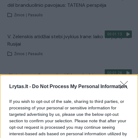
dėl branduolinio pavojaus: TATENA perspėja
Žinios
|
Pasaulis
00:01:13
V. Zelenskis atidžiai stebi įvykius Irane: laiko tai įspėjimu
Rusijai
Žinios
|
Pasaulis
00:01:28
JK tiesia pagalbos ranką JAV – sulaukė svarbaus
leidimo
Lrytas.lt -
Do Not Process My Personal Information
Žinios
|
Pasaulis
If you wish to opt-out of the sale, sharing to third parties, or
processing of your personal or sensitive information for
00:02:25
D. Trumpas sustoti nežada: įvardijo, iki kada tęs karines
targeted advertising by us, please use the below opt-out
operacijas Irane
section to confirm your selection. Please note that after your
opt-out request is processed you may continue seeing
Žinios
|
Pasaulis
interest-based ads based on personal information utilized by