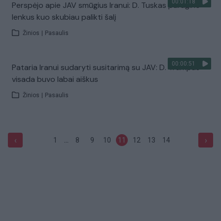
00:01:18
Perspėjo apie JAV smūgius Iranui: D. Tuskas paragino
lenkus kuo skubiau palikti šalį
Žinios
|
Pasaulis
00:00:51
Pataria Iranui sudaryti susitarimą su JAV: D. Trumpas
visada buvo labai aiškus
Žinios
|
Pasaulis
...
‹
›
1
8
9
10
11
12
13
14