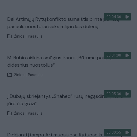
00:04:36
Dėl Artimųjų Rytų konflikto sumaištis plinta po visą
pasaulį: nuostoliai sieks milijardais dolerių
Žinios
|
Pasaulis
00:01:00
M. Rubio aiškina smūgius Iranui: „Būtume patyrę
didesnius nuostolius“
Žinios
|
Pasaulis
00:05:36
Į Dubajų skriejantys „Shahed“ rusų negąsdina: „Kokia
jūra čia graži“
Žinios
|
Pasaulis
00:00:55
Didėjanti įtampa Artimuosiuose Rytuose kelia baimę