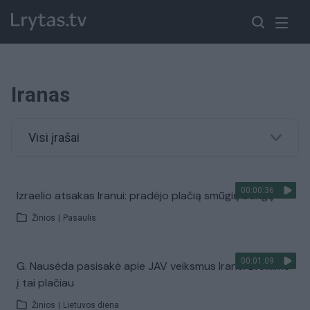
Iranas
Visi įrašai
00:00:36
Izraelio atsakas Iranui: pradėjo plačią smūgių bangą
Žinios
|
Pasaulis
00:01:09
G. Nausėda pasisakė apie JAV veiksmus Irane: žvelkime
į tai plačiau
Žinios
|
Lietuvos diena