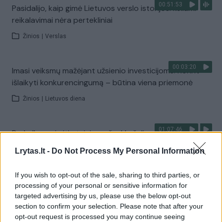
00:51:53
Pasidalijo, kaip gimė Lietuvos verslo istorijos: keliami
reikalavimai nėra pertekliniai
Žinios
|
Verslas
00:03:20
Imasi veiksmų mažėjant užsienio investicijoms: norint
išlaikyti konkurencingumą – būtina viena priemonė
Žinios
|
Lietuvos diena
01:07:46
Prakalbo apie itin teigiamą ženklą šalies ekonomikai:
įtaką darys ir investicijos į krašto apsaugą
Lrytas.lt -
Do Not Process My Personal Information
Žinios
|
Lietuvos diena
If you wish to opt-out of the sale, sharing to third parties, or
processing of your personal or sensitive information for
00:47:12
Lietuvos ekonomikoje nemato jokių teigiamų ženklų:
targeted advertising by us, please use the below opt-out
šalyje kaupiasi ne viena problema
section to confirm your selection. Please note that after your
opt-out request is processed you may continue seeing