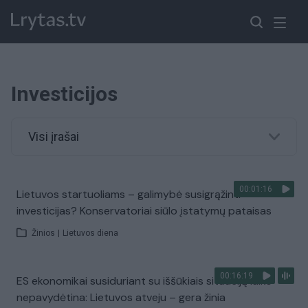
Investicijos
Visi įrašai
00:01:16
Lietuvos startuoliams – galimybė susigrąžinti
investicijas? Konservatoriai siūlo įstatymų pataisas
Žinios
|
Lietuvos diena
00:16:19
ES ekonomikai susiduriant su iššūkiais situaciją laiko
nepavydėtina: Lietuvos atveju – gera žinia