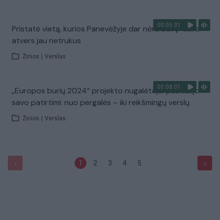
00:05:31
Pristatė vietą, kurios Panevėžyje dar nėra buvę: duris
atvers jau netrukus
Žinios
|
Verslas
00:08:01
„Europos burių 2024“ projekto nugalėtojai pasidalijo
savo patirtimi: nuo pergalės – iki reikšmingų verslų
Žinios
|
Verslas
‹
›
1
2
3
4
5