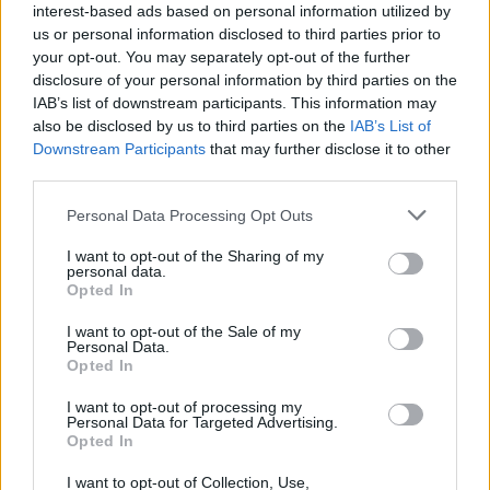
Laidos
|
Verslo požiūris
interest-based ads based on personal information utilized by
us or personal information disclosed to third parties prior to
your opt-out. You may separately opt-out of the further
00:45:25
ES investicijos regionuose – poreikiai, lūkesčiai ir
disclosure of your personal information by third parties on the
realybė
IAB’s list of downstream participants. This information may
also be disclosed by us to third parties on the
IAB’s List of
Žinios
|
Lietuvos diena
Downstream Participants
that may further disclose it to other
third parties.
00:35:10
Ar ES finansavimas padeda pritraukti investicijas į
Personal Data Processing Opt Outs
regionus?
I want to opt-out of the Sharing of my
personal data.
Žinios
|
Lietuvos diena
Opted In
I want to opt-out of the Sale of my
Personal Data.
00:15:03
Sieks sukurti gilesnę ir skaidresnę ES kapitalo rinką: tai
Opted In
itin svarbu globalių iššūkių kontekste
I want to opt-out of processing my
Žinios
|
Lietuvos diena
Personal Data for Targeted Advertising.
Opted In
I want to opt-out of Collection, Use,
00:30:53