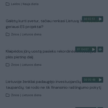
Laidos
|
Nauja diena
00:02:51
Galėtų kurti svetur, tačiau renkasi Lietuvą: kuo išsiskiria
geriausi ES projektai?
Žinios
|
Lietuvos diena
01:04:07
Klaipėdos jūrų uostą pasieks rekordinės investicijos:
plės pietinę dalį
Žinios
|
Lietuvos diena
00:00:48
Lietuvoje ženkliai padaugėjo investuojančių ir
taupančių: tai rodo ne tik finansinio raštingumo pokytį
Žinios
|
Lietuvos diena