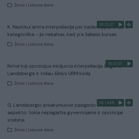
Žinios
|
Lietuvos diena
00:25:57
K. Navickui antra interpeliacija per kadenciją: premjerė
kategoriška – jis nekaltas, kad yra žaliasis kursas
Žinios
|
Lietuvos diena
00:03:01
Ketvirtoji opozicijos inicijuota interpeliacija žlugo: G.
Landsbergis ir toliau šildys URM kėdę
Žinios
|
Lietuvos diena
00:14:08
G. Landsbergio atsakymuose pasigedo svarbaus
aspekto: tokia nepagarba gyventojams ir opozicijai
stebina
Žinios
|
Lietuvos diena