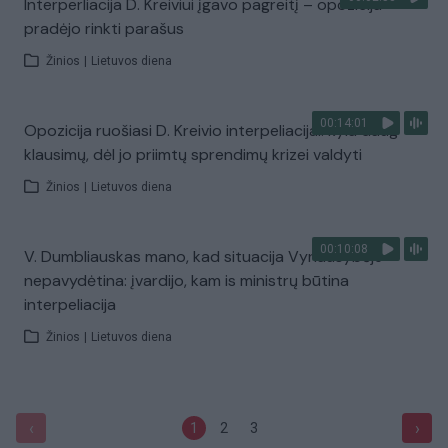
Interperliacija D. Kreiviui įgavo pagreitį – opozicija
pradėjo rinkti parašus
Žinios
|
Lietuvos diena
00:14:01
Opozicija ruošiasi D. Kreivio interpeliacijai: kyla daug
klausimų, dėl jo priimtų sprendimų krizei valdyti
Žinios
|
Lietuvos diena
00:10:08
V. Dumbliauskas mano, kad situacija Vyriausybėje –
nepavydėtina: įvardijo, kam is ministrų būtina
interpeliacija
Žinios
|
Lietuvos diena
‹
›
1
2
3