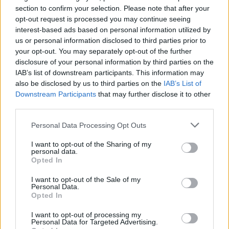
Vyriausybei: atskleidė, kodėl tai nenaudinga
section to confirm your selection. Please note that after your
opt-out request is processed you may continue seeing
Laidos
|
24/7
interest-based ads based on personal information utilized by
us or personal information disclosed to third parties prior to
your opt-out. You may separately opt-out of the further
00:04:10
Augančių energijos kainų aidai ir naujausiuose politikų
disclosure of your personal information by third parties on the
reitinguose: bene didžiausią smūgį gavo D. Kreivys
IAB’s list of downstream participants. This information may
also be disclosed by us to third parties on the
IAB’s List of
Žinios
|
Lietuvos diena
Downstream Participants
that may further disclose it to other
third parties.
00:03:00
Opozicijos noras atstatydinti D. Kreivį atsisuko prieš
Personal Data Processing Opt Outs
juos pačius: pasigedo konkrečių priekaištų ministrui
I want to opt-out of the Sharing of my
personal data.
Žinios
|
Lietuvos diena
Opted In
I want to opt-out of the Sale of my
Personal Data.
00:12:13
S. Gentvilas atsakė, ką mano apie artėjančią
Opted In
interpeliacijų bangą: nebūsiu patogus visiems
I want to opt-out of processing my
Žinios
|
Lietuvos diena
Personal Data for Targeted Advertising.