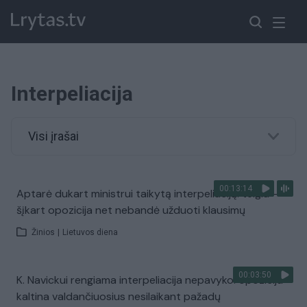
Interpeliacija
Visi įrašai
00:13:14
Aptarė dukart ministrui taikytą interpeliaciją: teigia –
šįkart opozicija net nebandė užduoti klausimų
Žinios
|
Lietuvos diena
00:03:50
K. Navickui rengiama interpeliacija nepavyko: opozicija
kaltina valdančiuosius nesilaikant pažadų