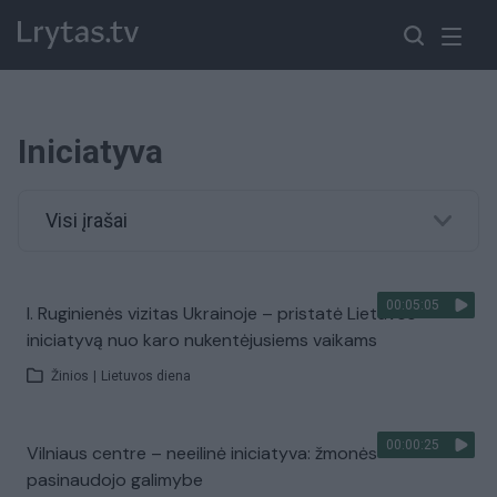
Iniciatyva
Visi įrašai
00:05:05
I. Ruginienės vizitas Ukrainoje – pristatė Lietuvos
iniciatyvą nuo karo nukentėjusiems vaikams
Žinios
|
Lietuvos diena
00:00:25
Vilniaus centre – neeilinė iniciatyva: žmonės
pasinaudojo galimybe