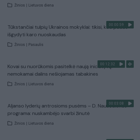
Žinios
|
Lietuvos diena
00:00:59
Tūkstančiai tulpių Ukrainos mokyklai: tikisi, kad padės
išgydyti karo nuoskaudas
Žinios
|
Pasaulis
00:12:32
Kovai su nuorūkomis pasitelkė naują iniciatyvą:
nemokamai dalins nešiojamas tabakines
Žinios
|
Lietuvos diena
00:03:08
Aljanso lyderių antrosioms pusėms – D. Nausėdienės
programa: nuskambėjo svarbi žinutė
Žinios
|
Lietuvos diena