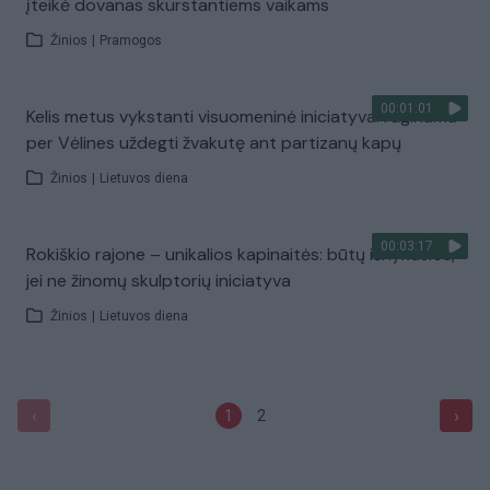
įteikė dovanas skurstantiems vaikams
Žinios
|
Pramogos
00:01:01
Kelis metus vykstanti visuomeninė iniciatyva: raginama
per Vėlines uždegti žvakutę ant partizanų kapų
Žinios
|
Lietuvos diena
00:03:17
Rokiškio rajone – unikalios kapinaitės: būtų išnykusios,
jei ne žinomų skulptorių iniciatyva
Žinios
|
Lietuvos diena
‹
›
1
2