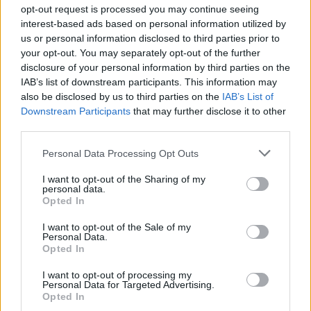
opt-out request is processed you may continue seeing
Žinios
|
Lietuvos diena
interest-based ads based on personal information utilized by
us or personal information disclosed to third parties prior to
your opt-out. You may separately opt-out of the further
00:02:50
Turto bankas skelbia naują iniciatyvą – „putinOut“:
disclosure of your personal information by third parties on the
skatins visuomenę taupyti elektrą
IAB’s list of downstream participants. This information may
also be disclosed by us to third parties on the
IAB’s List of
Žinios
|
Lietuvos diena
Downstream Participants
that may further disclose it to other
third parties.
00:01:12
Unikali VDU užsienio studentų iniciatyva: sugalvoję, kaip
Personal Data Processing Opt Outs
suvienyti žmones, ragino prisidėti prie paramos
I want to opt-out of the Sharing of my
Ukrainai
personal data.
Opted In
Žinios
|
Lietuvos diena
I want to opt-out of the Sale of my
Personal Data.
Opted In
00:01:04
,,Pfizer'' iniciatyva: ekonomiškai silpnesnėms šalims
savo sukurtus produktus parduos mažesnėmis
I want to opt-out of processing my
Personal Data for Targeted Advertising.
kainomis
Opted In