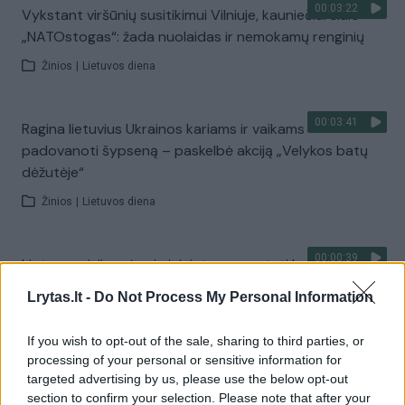
00:03:22
Vykstant viršūnių susitikimui Vilniuje, kauniečiai siūlo
„NATOstogas“: žada nuolaidas ir nemokamų renginių
Žinios
|
Lietuvos diena
00:03:41
Ragina lietuvius Ukrainos kariams ir vaikams
padovanoti šypseną – paskelbė akciją „Velykos batų
dėžutėje“
Žinios
|
Lietuvos diena
00:00:39
Lietuva prisijungė prie iniciatyvos vystyti bendrą oro
gynybą
Lrytas.lt -
Do Not Process My Personal Information
Žinios
|
Lietuvos diena
If you wish to opt-out of the sale, sharing to third parties, or
processing of your personal or sensitive information for
00:05:17
Neįprasta Klaipėdos licėjaus iniciatyva: vietoje gėlių
targeted advertising by us, please use the below opt-out
moksleiviai raginami paremti skurstančiuosius
section to confirm your selection. Please note that after your