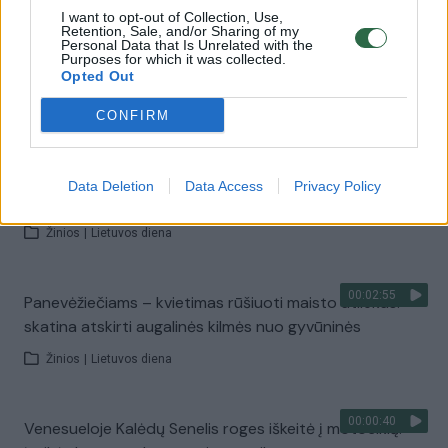
Žinios
|
Pasaulis
I want to opt-out of Collection, Use,
Retention, Sale, and/or Sharing of my
Personal Data that Is Unrelated with the
Purposes for which it was collected.
00:18:14
J. Pinskus: didesnė Lietuvos valdžios iniciatyva galėtų
Opted Out
nuo bado išgelbėti milijonus ukrainiečių
CONFIRM
Žinios
|
Lietuvos diena
Data Deletion
Data Access
Privacy Policy
00:02:52
Palangoje – Ukrainos ir Lietuvos draugystės diena
Žinios
|
Lietuvos diena
00:02:55
Panevėžiečiams – kvietimas rūšiuoti maisto atliekas:
skatina atskirti augalinės kilmės nuo gyvūninės
Žinios
|
Lietuvos diena
00:00:40
Venesueloje Kalėdų Senelis roges iškeitė į motociklą: