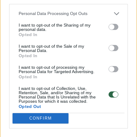
third parties.
Personal Data Processing Opt Outs
00:01:06
Dėl Izraelio ir Irano konflikto ES prašo pagalbos JAV:
I want to opt-out of the Sharing of my
kainų šuolis jau juntamas Europoje
personal data.
Opted In
Žinios
|
Pasaulis
I want to opt-out of the Sale of my
Personal Data.
Opted In
00:00:41
Rusiją pasiekė sviesto krizė: Maskvos gyventoja
neslepia pasipiktinimo gerokai pakilusiomis kainomis
I want to opt-out of processing my
Personal Data for Targeted Advertising.
Žinios
|
Pasaulis
Opted In
I want to opt-out of Collection, Use,
Retention, Sale, and/or Sharing of my
00:02:50
Augant atlyginimams gyventojai raginami mokytis
Personal Data that Is Unrelated with the
Purposes for which it was collected.
investuoti
Opted Out
Žinios
|
Verslas
CONFIRM
00:00:35
Išgaravus pranašumui – D. Trumpas ir toliau kritikuoja