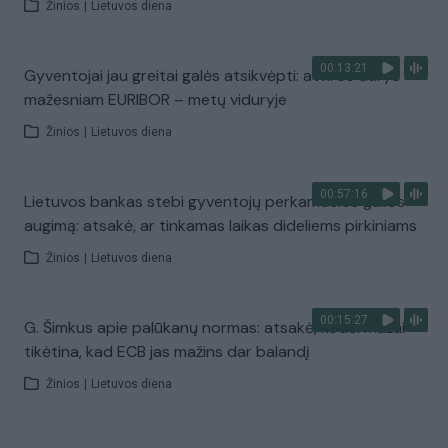
Žinios
|
Lietuvos diena
00:13:21
Gyventojai jau greitai galės atsikvėpti: atviros durys
mažesniam EURIBOR – metų viduryje
Žinios
|
Lietuvos diena
00:57:16
Lietuvos bankas stebi gyventojų perkamosios galios
augimą: atsakė, ar tinkamas laikas dideliems pirkiniams
Žinios
|
Lietuvos diena
00:15:27
G. Šimkus apie palūkanų normas: atsakė, kodėl mažai
tikėtina, kad ECB jas mažins dar balandį
Žinios
|
Lietuvos diena