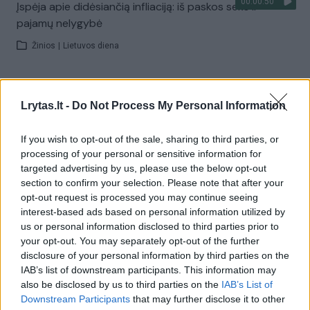
00:00:50
Įspėja apie didėsiančią infliaciją: iš paskos seks ir
pajamų nelygybė
Žinios
|
Lietuvos diena
00:03:53
Atsakė, kada prognozuoja naftos kainų mažėjimą,
Lrytas.lt -
Do Not Process My Personal Information
tačiau yra vienas „bet“
Žinios
|
Lietuvos diena
If you wish to opt-out of the sale, sharing to third parties, or
processing of your personal or sensitive information for
targeted advertising by us, please use the below opt-out
00:02:14
Ekonomistas įspėja lietuvius: „Esame labai blogoje
section to confirm your selection. Please note that after your
trajektorijoje“
opt-out request is processed you may continue seeing
interest-based ads based on personal information utilized by
Žinios
|
Lietuvos diena
us or personal information disclosed to third parties prior to
your opt-out. You may separately opt-out of the further
disclosure of your personal information by third parties on the
00:01:06
V. Putinas neigia bet kokias kalbas apie recesiją: esą ji
IAB’s list of downstream participants. This information may
dar toli, o ekonomikos augimas lėtinamas sąmoningai
also be disclosed by us to third parties on the
IAB’s List of
Downstream Participants
that may further disclose it to other
Žinios
|
Pasaulis