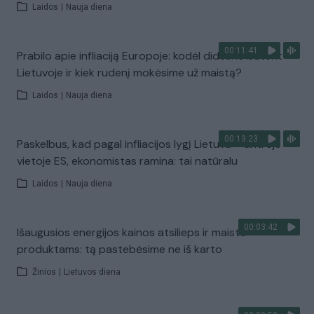
Laidos
|
Nauja diena
00:11:41
Prabilo apie infliaciją Europoje: kodėl didesnė būtent
Lietuvoje ir kiek rudenį mokėsime už maistą?
Laidos
|
Nauja diena
00:13:23
Paskelbus, kad pagal infliacijos lygį Lietuva – antroje
vietoje ES, ekonomistas ramina: tai natūralu
Laidos
|
Nauja diena
00:03:42
Išaugusios energijos kainos atsilieps ir maisto
produktams: tą pastebėsime ne iš karto
Žinios
|
Lietuvos diena