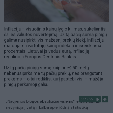
Infliacija – visuotinis
kainų
lygio kilimas, sukeliantis
šalies valiutos
nuvertėjimą
. Už tą pačią sumą pinigų
galima nusipirkti vis mažesnį prekių kiekį. Infliacija
matuojama
vartotojų kainų indeksu
ir išreiškiama
procentais. Lietuvai įsivedus eurą, infliaciją
reguliuoja
Europos Centrinis Bankas
.
Už tą pačią pinigų sumą kaip prieš 50 metų
nebenusipirksime tų pačių prekių, nes brangstant
prekėms – o tai rodiklis, kurį pastebi visi – mažėja
pinigų
perkamoji galia
.
00:14:55
„Naujienos blogos absoliučiai visiems“: ekonomistas
nevynioja į vatą ir kalba apie liūdną statistiką