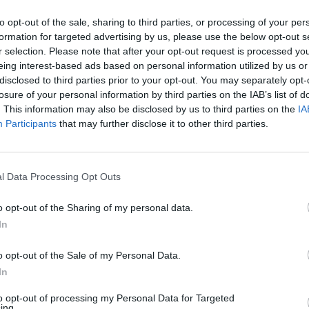
verslininko akcija: siūlo
D. Valytė aptarė „žaliojo paso“
eikus skiepo nuo
galimybes: įvardijo, kada jis ga
to opt-out of the sale, sharing to third parties, or processing of your per
ruso pažymą
atsirasti Lietuvoje
formation for targeted advertising by us, please use the below opt-out s
r selection. Please note that after your opt-out request is processed y
Lietuvos diena
Žinios
|
Lietuvos diena
eing interest-based ads based on personal information utilized by us or
disclosed to third parties prior to your opt-out. You may separately opt-
losure of your personal information by third parties on the IAB’s list of
. This information may also be disclosed by us to third parties on the
IA
00:03:20
00:01
patarė, kaip stiprinti
Pasakė, kokios spalvos daržov
Participants
that may further disclose it to other third parties.
– šį augalą rasti labai
valgyti, kad gautumėte pakan
kalcio
l Data Processing Opt Outs
Gyvenimo būdas
Žinios
|
Gyvenimo būdas
o opt-out of the Sharing of my personal data.
00:02:13
00:01
In
ė: ką įtraukti į vaikų mitybą,
Natūropatinės mitybos special
gtų – patiks ir mažiausiems
sirgdami žmonės daro didelę
o opt-out of the Sale of my Personal Data.
mitybos klaidą
Gyvenimo būdas
In
Žinios
|
Gyvenimo būdas
to opt-out of processing my Personal Data for Targeted
ing.