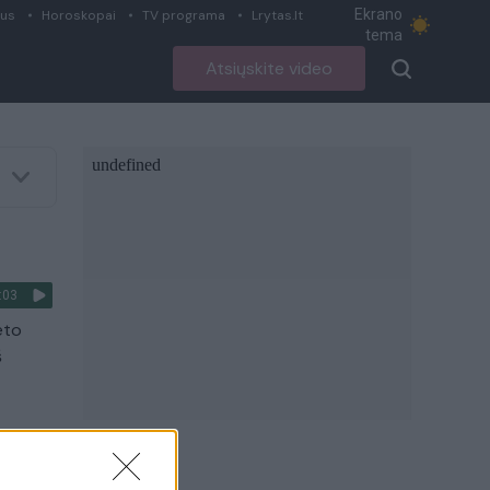
Ekrano
ius
Horoskopai
TV programa
Lrytas.lt
tema
Atsiųskite video
:03
eto
š
:56