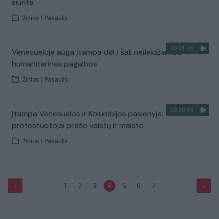
siunta
Žinios
|
Pasaulis
00:01:36
Venesueloje auga įtampa dėl į šalį neįleidžiamos
humanitarinės pagalbos
Žinios
|
Pasaulis
00:00:53
Įtampa Venesuelos ir Kolumbijos pasienyje:
protestuotojai prašo vaistų ir maisto
Žinios
|
Pasaulis
‹
›
1
2
3
4
5
6
7