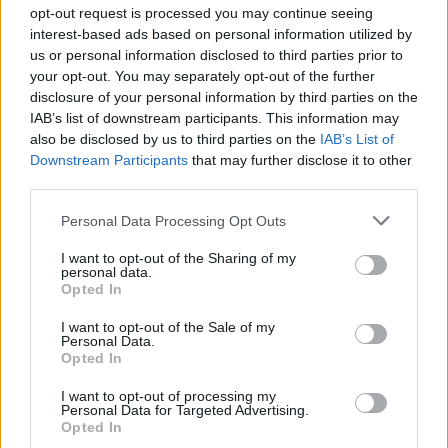
opt-out request is processed you may continue seeing
prioritetai peržiūrimi nebebus
interest-based ads based on personal information utilized by
Žinios
|
Lietuvos diena
us or personal information disclosed to third parties prior to
your opt-out. You may separately opt-out of the further
disclosure of your personal information by third parties on the
00:00:58
Indija sulaukė humanitarinės pagalbos iš Rusijos: 20
IAB’s list of downstream participants. This information may
also be disclosed by us to third parties on the
IAB’s List of
tonų būtiniausių farmacijos reikmenų
Downstream Participants
that may further disclose it to other
Žinios
|
Pasaulis
third parties.
Personal Data Processing Opt Outs
00:02:07
Gyvenimas karo nuniokotame Jemene: ligoninės
I want to opt-out of the Sharing of my
uždaromos, milijonai – ant bado slenksčio
personal data.
Opted In
Žinios
|
Pasaulis
I want to opt-out of the Sale of my
Personal Data.
Opted In
00:02:42
Į misiją Armėnijoje išskridusi lietuvių komanda:
„Ruošiamės viskam“
I want to opt-out of processing my
Personal Data for Targeted Advertising.
Opted In
Žinios
|
Lietuvos diena