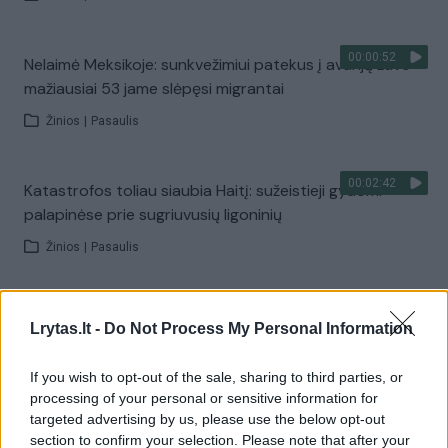
00:00:52
Nelaimė Meksikoje: sunkvežimiui patekus į avariją žuvo
mažiausiai 53 jame slėpęsi migrantai
Žinios
|
Pasaulis
00:02:42
Katastrofos toliau siaubia Haitį: sužeistieji gydomi
palapinėse prie sugriuvusių ligoninių
Žinios
|
Pasaulis
00:01:09
Palestiniečius pasiekia humanitarinė pagalba: vežamos
Lrytas.lt -
Do Not Process My Personal Information
medicininės priemonės, maistas ir degalai
Žinios
|
Pasaulis
If you wish to opt-out of the sale, sharing to third parties, or
processing of your personal or sensitive information for
targeted advertising by us, please use the below opt-out
00:16:26
A. Dulkys pakomentavo vakcinacijos eigą Lietuvoje:
section to confirm your selection. Please note that after your