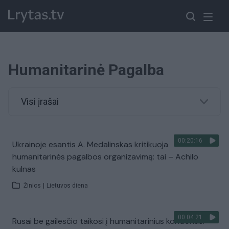
Humanitarinė Pagalba
Visi įrašai
00:20:16
Ukrainoje esantis A. Medalinskas kritikuoja
humanitarinės pagalbos organizavimą: tai – Achilo
kulnas
Žinios
|
Lietuvos diena
00:04:21
Rusai be gailesčio taikosi į humanitarinius koridorius: