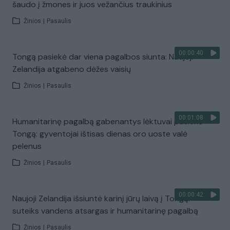
šaudo į žmones ir juos vežančius traukinius
Žinios
|
Pasaulis
00:00:40
Tongą pasiekė dar viena pagalbos siunta: Naujoji
Zelandija atgabeno dėžes vaisių
Žinios
|
Pasaulis
00:01:08
Humanitarinę pagalbą gabenantys lėktuvai pasiekė
Tongą: gyventojai ištisas dienas oro uoste valė
pelenus
Žinios
|
Pasaulis
00:00:42
Naujoji Zelandija išsiuntė karinį jūrų laivą į Tongą:
suteiks vandens atsargas ir humanitarinę pagalbą
Žinios
|
Pasaulis