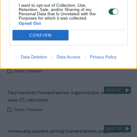
I want to opt-out of Collection, Use,
Retention, Sale, and/or Sharing of my
00:00:39
Personal Data that Is Unrelated with the
Kinai tiesia pagalbos ranką Lietuvai: atsiuntė
Purposes for which it was collected.
trūkstamų priemonių
Opted Out
Žinios
|
Videobumas
CONFIRM
00:02:17
Humanitarinės pagalbos reikės rekordiniam žmonių
Data Deletion
Data Access
Privacy Policy
skaičiui
Žinios
|
Pasaulis
00:00:47
Tarptautinės humanitarinės organizacijos smerkia
visas ES valstybes
Žinios
|
Pasaulis
00:01:19
Venesuelą pasiekė pirmoji humanitarinės pagalbos