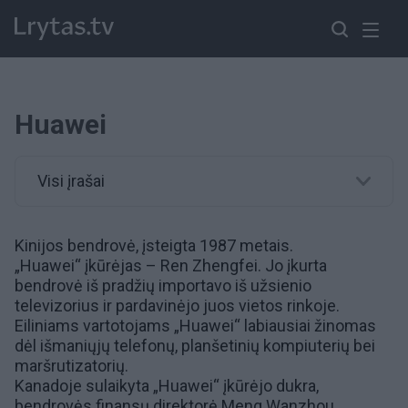
Huawei
Visi įrašai
Kinijos bendrovė, įsteigta 1987 metais.
„Huawei“ įkūrėjas – Ren Zhengfei. Jo įkurta
bendrovė iš pradžių importavo iš užsienio
televizorius ir pardavinėjo juos vietos rinkoje.
Eiliniams vartotojams „Huawei“ labiausiai žinomas
dėl išmaniųjų telefonų, planšetinių kompiuterių bei
maršrutizatorių.
Kanadoje sulaikyta „Huawei“ įkūrėjo dukra,
bendrovės finansų direktorė Meng Wanzhou