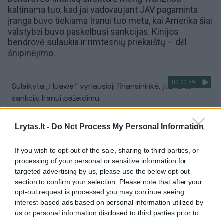
kaltinama tuo, kad jai vadovaujant JAV pagaminta
įranga buvo tiekiama Iranui tuo metu, kai Amerika šiai
valstybei buvo paskelbusi sankcijas. Kinijos
bendrovė sulaukia ir rimtesnių priekaištų – dėl
šnipinėjimo.
00:00:59
Sulaikyta „Huawei“ vyriausioji finansininkė, įtariama
sankcijų Iranui pažeidimu
Žinios
|
Pasaulis
Lrytas.lt -
Do Not Process My Personal Information
00:01:55
„Huawei P20 Pro“ testas: kaip atrodo sulėtinto judesio
If you wish to opt-out of the sale, sharing to third parties, or
funkcija
processing of your personal or sensitive information for
targeted advertising by us, please use the below opt-out
Žinios
|
IT ir mokslas
section to confirm your selection. Please note that after your
opt-out request is processed you may continue seeing
interest-based ads based on personal information utilized by
00:04:07
Žinomo mobiliųjų telefonų gamintojo keliamų pavojų
us or personal information disclosed to third parties prior to