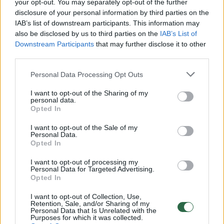
baiminasi ir Lietuva
your opt-out. You may separately opt-out of the further
disclosure of your personal information by third parties on the
Žinios
|
IT ir mokslas
IAB’s list of downstream participants. This information may
also be disclosed by us to third parties on the
IAB’s List of
Downstream Participants
that may further disclose it to other
Tikroji Kinija: Šanchajaus „originalių“ prekių turgus
third parties.
Žinios
|
IT ir mokslas
Personal Data Processing Opt Outs
I want to opt-out of the Sharing of my
personal data.
Huawei telefonas – šeimininkių ir narkotikų prekeivių
Opted In
džiaugsmas
I want to opt-out of the Sale of my
Žinios
|
IT ir mokslas
Personal Data.
Opted In
I want to opt-out of processing my
„Huawei“ P8 apžvalga: kaip randa namuose pamestą
Personal Data for Targeted Advertising.
telefoną?
Opted In
Žinios
|
IT ir mokslas
I want to opt-out of Collection, Use,
Retention, Sale, and/or Sharing of my
Personal Data that Is Unrelated with the
Purposes for which it was collected.