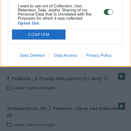
00:00:35
Grasinimai iš A. Lukašenkos lūpų: esą nebe
I want to opt-out of Collection, Use,
Retention, Sale, and/or Sharing of my
apsaugos ES nuo migrantų antplūdžio
Personal Data that Is Unrelated with the
Purposes for which it was collected.
Žinios
|
Pasaulis
Opted Out
CONFIRM
00:01:40
Iš rusų lūpų – siūlymas V. Putinui: ragina keliauti į fronto
mėsmalę
Data Deletion
Data Access
Privacy Policy
Žinios
|
Pasaulis
Ž. Pavilionis: „V. Putiną reikia pastatyti į vietą“ (I)
Laidos
|
Lietuva tiesiogiai
Ambasadorius JAV Ž. Pavilionis: „Gerai, kad atsibudom“
(II)
Laidos
|
Lietuva tiesiogiai