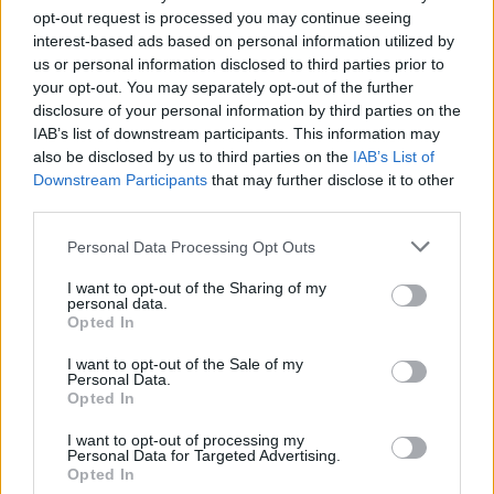
opt-out request is processed you may continue seeing
Žinios
|
Pasaulis
interest-based ads based on personal information utilized by
us or personal information disclosed to third parties prior to
your opt-out. You may separately opt-out of the further
00:00:42
Po dronų antskrydžių Danijoje – skubus ES susitikimas:
disclosure of your personal information by third parties on the
štai kas žinoma
IAB’s list of downstream participants. This information may
also be disclosed by us to third parties on the
IAB’s List of
Žinios
|
Pasaulis
Downstream Participants
that may further disclose it to other
third parties.
00:00:45
Būkite budrūs – Rusija Europoje pradėjo propagandinę
Personal Data Processing Opt Outs
kampaniją
I want to opt-out of the Sharing of my
Žinios
|
Pasaulis
personal data.
Opted In
I want to opt-out of the Sale of my
00:00:56
Ukraina įspėja Baltijos šalis dėl rusų spaudimo: neaiškių
Personal Data.
objektų atskridimai gali pasikartoti
Opted In
Žinios
|
Pasaulis
I want to opt-out of processing my
Personal Data for Targeted Advertising.
Opted In