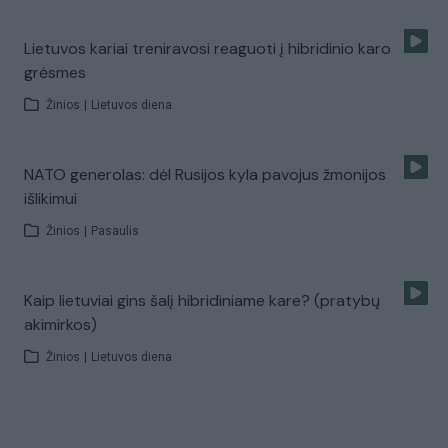
Lietuvos kariai treniravosi reaguoti į hibridinio karo
grėsmes
Žinios
|
Lietuvos diena
NATO generolas: dėl Rusijos kyla pavojus žmonijos
išlikimui
Žinios
|
Pasaulis
Kaip lietuviai gins šalį hibridiniame kare? (pratybų
akimirkos)
Žinios
|
Lietuvos diena