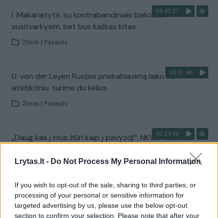
00:43:31
I. Makaraitytė: su kontrabandiniais balionais
susitvarkysim, bet bus kažkas kitas
Žinios
|
Pasaulis
00:01:46
U. von der Leyen Rusijos priekabiavimą laiko ne
atsitiktiniu: turime du kelius
Žinios
|
Pasaulis
00:34:56
„Daug kas į mus žiūri kaip į pavyzdį“: NKVC vadovas
pabrėžia – į rusų provokacijas turime žiūrėti atsakingai
Lrytas.lt -
Do Not Process My Personal Information
Laidos
|
Iš esmės
If you wish to opt-out of the sale, sharing to third parties, or
processing of your personal or sensitive information for
00:01:26
M. Frederiksen užsimena apie neįvertiną Rusijos
targeted advertising by us, please use the below opt-out
grėsmę: gali būti per vėlu
section to confirm your selection. Please note that after your