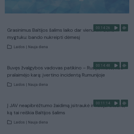
00:14:26
Grasinimus Baltijos šalims laiko dar vienu V. Putino
mygtuku: bando nukreipti dėmesį
Laidos
|
Nauja diena
00:14:48
Buvęs žvalgybos vadovas patikino – Rusija, mato, kad
pralaimėjo karą: įvertino incidentą Rumunijoje
Laidos
|
Nauja diena
00:11:14
Į JAV neapibrėžtumo žaidimą įsitraukė ir Rusija: atsakė,
ką tai reiškia Baltijos šalims
Laidos
|
Nauja diena