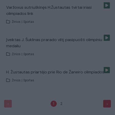
Varžovus sutriuškinęs H.Žustautas tvirtai iriasi
olimpiados link
Žinios
|
Sportas
Įveiktas J. Šuklinas prarado viltį pasipuošti olimpiniu
medaliu
Žinios
|
Sportas
H. Žustautas priartėjo prie Rio de Žaneiro olimpiados
Žinios
|
Sportas
‹
›
1
2