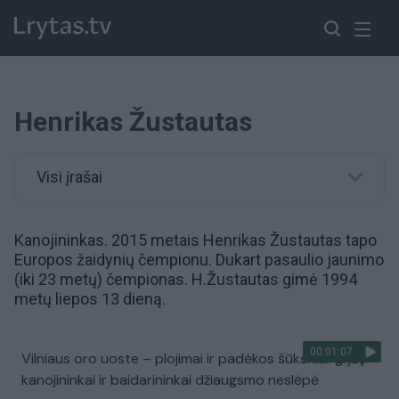
Henrikas Žustautas
Visi įrašai
Kanojininkas. 2015 metais Henrikas Žustautas tapo
Europos žaidynių čempionu. Dukart pasaulio jaunimo
(iki 23 metų) čempionas. H.Žustautas gimė 1994
metų liepos 13 dieną.
00:01:07
Vilniaus oro uoste – plojimai ir padėkos šūksniai: grįžę
kanojininkai ir baidarininkai džiaugsmo neslėpė