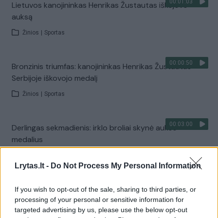
00:01:03
Lietuvos kanojininkas Henrikas Žustautas iškojovo
auksą
Žinios
|
Sportas
00:00:50
Bronzinis triumfas: kanojininkas Henrikas Žustautas
Serbijoje iškovojo medalį
Žinios
|
Sportas
00:03:00
Derlingas sekmadienis: irklo broliai skynė aukso
medalius
Žinios
|
Sportas
Lrytas.lt -
Do Not Process My Personal Information
00:02:52
Permainų vėjų įsiūbuotas kanojininkų valtis vairuoti
If you wish to opt-out of the sale, sharing to third parties, or
padeda mokslininkas
processing of your personal or sensitive information for
targeted advertising by us, please use the below opt-out
Žinios
|
Sportas