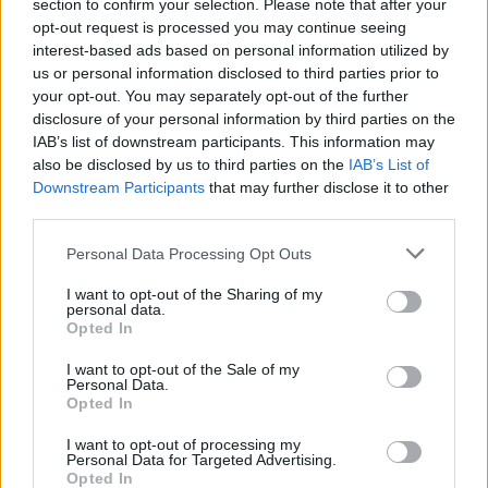
section to confirm your selection. Please note that after your
opt-out request is processed you may continue seeing
interest-based ads based on personal information utilized by
J. Šuklinas apie H. Žustautą: „Jis priprato prie pergalių“
us or personal information disclosed to third parties prior to
your opt-out. You may separately opt-out of the further
Žinios
|
RIO 2016
disclosure of your personal information by third parties on the
IAB’s list of downstream participants. This information may
also be disclosed by us to third parties on the
IAB’s List of
Rio de Žaneiru nusivylęs Henrikas Žustautas: ne mano
Downstream Participants
that may further disclose it to other
varžybos
third parties.
Žinios
|
Sportas
Personal Data Processing Opt Outs
I want to opt-out of the Sharing of my
personal data.
Henrikas Žustautas apie norimą pašalinti jo rungtį:
Opted In
„Neteisybė“
I want to opt-out of the Sale of my
Žinios
|
Sportas
Personal Data.
Opted In
I want to opt-out of processing my
Henrikas Žustautas: „Didžiausia problema –
Personal Data for Targeted Advertising.
Opted In
organizavimas“