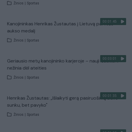
Žinios
|
Sportas
00:01:45
Kanojininkas Henrikas Žustautas į Lietuvą parvežė
aukso medalį
Žinios
|
Sportas
00:03:01
Geriausio metų kanojininko karjeroje – nauji iššūkiai ir
nežinia dėl ateities
Žinios
|
Sportas
00:01:35
Henrikas Žustautas: „Išlaikyti gerą pasiruošimą buvo
sunku, bet pavyko"
Žinios
|
Sportas