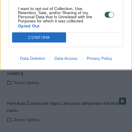
I want to opt-out of Collection, Use,
Žinios
|
Sportas
Retention, Sale, and/or Sharing of my
Personal Data that Is Unrelated with the
Purposes for which it was collected.
Opted Out
Henrikas Žustautas: visada norėjau aplenkti Jevgenijų
Šukliną
CONFIRM
Žinios
|
RIO 2016
Data Deletion
Data Access
Privacy Policy
Lietuvos olimpinė viltis H. Žustautas Maskvoje pelnė
sidabrą
Žinios
|
Sportas
Henrikas Žustautas tapo Lietuvos olimpinės rinktinės
nariu
Žinios
|
Sportas