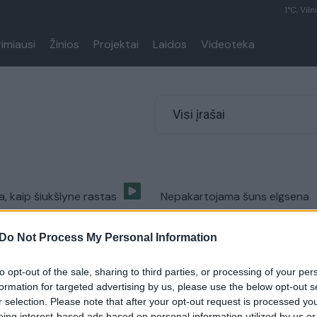
1°C, Viln
rimiausi
Žinios
Projektai
Laidos
Videoteka
Visi įrašai
a, kaip šiukšlyne rastas
Nepakartojama šuns elgsena
eitė per metus
raitytis iš juoko privertė milijo
Do Not Process My Personal Information
Augintinis
Žinios
|
Augintinis
to opt-out of the sale, sharing to third parties, or processing of your per
ės ir pelėdos draugystė
Desertas akims: 380 tūkst. litų
formation for targeted advertising by us, please use the below opt-out s
 tūkstančius širdžių
vertės kamera nufilmuotas šu
r selection. Please note that after your opt-out request is processed y
eing interest-based ads based on personal information utilized by us or