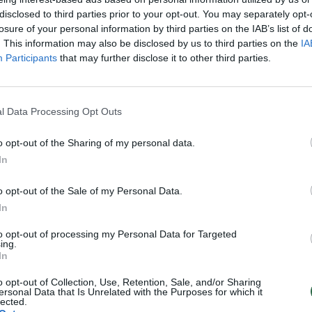
Augintinis
Žinios
|
Augintinis
disclosed to third parties prior to your opt-out. You may separately opt-
losure of your personal information by third parties on the IAB’s list of
. This information may also be disclosed by us to third parties on the
IA
meros užfiksavo keistą
Įžūlumo viršūnė: dvi katės ir jo
Participants
that may further disclose it to other third parties.
lgį
indelis
Augintinis
Žinios
|
Augintinis
l Data Processing Opt Outs
o opt-out of the Sharing of my personal data.
 japonas nufilmavo tai, ką
Iš katės nasrų ištrūkęs burun
In
 jo katinas
grįžo išspardyti jai dantų
Augintinis
Žinios
|
Augintinis
o opt-out of the Sale of my Personal Data.
In
as video: lojantis suomis
Iš lovos keltis šuo atsisakė
to opt-out of processing my Personal Data for Targeted
ing.
roto šunis
prakalbęs žmogaus balsu
In
Augintinis
Žinios
|
Augintinis
o opt-out of Collection, Use, Retention, Sale, and/or Sharing
ersonal Data that Is Unrelated with the Purposes for which it
lected.