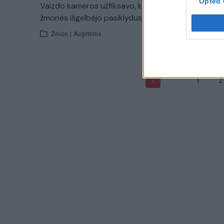
Opted 
Vaizdo kameros užfiksavo, kaip
žmonės išgelbėjo pasiklydusį šunį
Žinios
|
Augintinis
1
2
‹