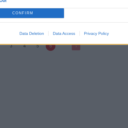
Out
CONFIRM
Data Deletion
Data Access
Privacy Policy
3
4
5
6
›