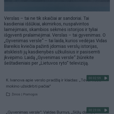
Verslas – tai ne tik skaičiai ar sandoriai. Tai
kasdieniai iššūkiai, akimirkos, nuspalvintos
laimėjimais, skambios sėkmės istorijos ir tyliai
išgyventi pralaimėjimai. Verslas – tai gyvenimas. O
„Gyvenimas versle“ – tai laida, kurios vedėjas Vidas
Bareikis kviečia pažinti įdomias verslų istorijas,
atskleisti jų kasdienybės užkulisius ir pasisemti
įkvėpimo. Laidą „Gyvenimas versle“ žiūrėkite
šeštadieniais per
„Lietuvos ryto“ televiziją
.
00:02:59
K. Ivanova apie verslo pradžią ir klaidas: „Tėvai visad
mokino užsidirbti pačiai“
Žinios
|
Pramogos
00:23:06
„Gyvenimas versle“: Valdas Burnys, „Siūlų dama“,