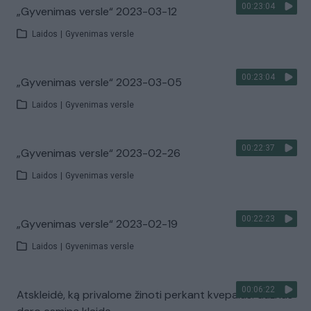
00:23:04
„Gyvenimas versle“ 2023-03-12
Laidos
|
Gyvenimas versle
00:23:04
„Gyvenimas versle“ 2023-03-05
Laidos
|
Gyvenimas versle
00:22:37
„Gyvenimas versle“ 2023-02-26
Laidos
|
Gyvenimas versle
00:22:23
„Gyvenimas versle“ 2023-02-19
Laidos
|
Gyvenimas versle
00:06:22
Atskleidė, ką privalome žinoti perkant kvepalus: dažnas