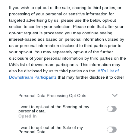
00:22:08
„Gyvenimas versle“ 2023-04-23
If you wish to opt-out of the sale, sharing to third parties, or
processing of your personal or sensitive information for
Laidos
|
Gyvenimas versle
targeted advertising by us, please use the below opt-out
section to confirm your selection. Please note that after your
opt-out request is processed you may continue seeing
00:23:13
„Gyvenimas versle“ 2023-04-16
interest-based ads based on personal information utilized by
us or personal information disclosed to third parties prior to
Laidos
|
Gyvenimas versle
your opt-out. You may separately opt-out of the further
disclosure of your personal information by third parties on the
IAB’s list of downstream participants. This information may
00:01:44
„Pravalturo“ direktorius V. Mikaitis atvirauja apie savo
also be disclosed by us to third parties on the
IAB’s List of
organizuojamą festivalį: apmaudu dėl vieno dalyko
Downstream Participants
that may further disclose it to other
third parties.
Žinios
|
Verslas
Personal Data Processing Opt Outs
00:22:52
„Gyvenimas versle“ 2023-04-09
I want to opt-out of the Sharing of my
personal data.
Opted In
Laidos
|
Gyvenimas versle
I want to opt-out of the Sale of my
Personal Data.