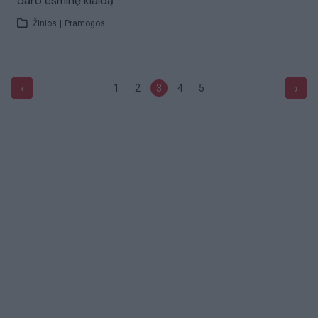
daro esminę klaidą
Žinios
|
Pramogos
‹
›
1
2
3
4
5