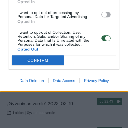
00:22:52
„Gyvenimas versle“ 2023-04-02
Opted In
Laidos
|
Gyvenimas versle
I want to opt-out of processing my
Personal Data for Targeted Advertising.
Opted In
00:22:55
„Gyvenimas versle“ 2023-03-26
I want to opt-out of Collection, Use,
Retention, Sale, and/or Sharing of my
Personal Data that Is Unrelated with the
Laidos
|
Gyvenimas versle
Purposes for which it was collected.
Opted Out
00:01:29
Garsi nuomonės formuotoja ir klestinčio verslo
CONFIRM
savininkė pasidalijo sėkmės istorija: darėme, kaip
išmanėme
Data Deletion
Data Access
Privacy Policy
Žinios
|
Verslas
00:22:43
„Gyvenimas versle“ 2023-03-19
Laidos
|
Gyvenimas versle