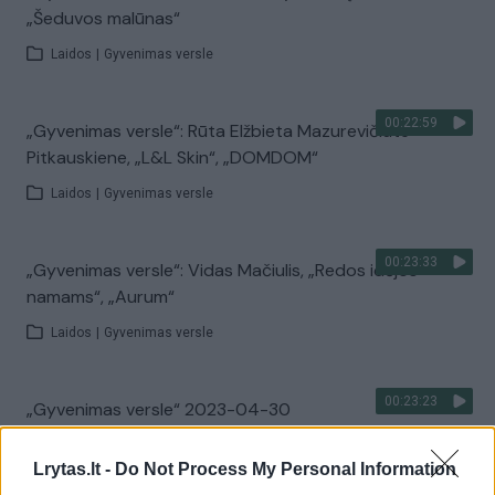
„Šeduvos malūnas“
Laidos
|
Gyvenimas versle
00:22:59
„Gyvenimas versle“: Rūta Elžbieta Mazurevičiūte-
Pitkauskiene, „L&L Skin“, „DOMDOM“
Laidos
|
Gyvenimas versle
00:23:33
„Gyvenimas versle“: Vidas Mačiulis, „Redos idėjos
namams“, „Aurum“
Laidos
|
Gyvenimas versle
00:23:23
„Gyvenimas versle“ 2023-04-30
Laidos
|
Gyvenimas versle
Lrytas.lt -
Do Not Process My Personal Information