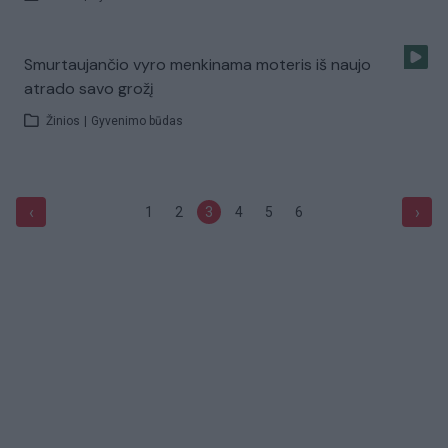
Smurtaujančio vyro menkinama moteris iš naujo
atrado savo grožį
Žinios
|
Gyvenimo būdas
‹
›
1
2
3
4
5
6