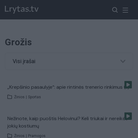
Grožis
Visi įrašai
„Krepšinio pasaulyje“: apie rintinės trenerio rinkimus (II)
Žinios
|
Sportas
Nežinote, kaip puoštis Helovinui? Keli triukai ir nereikės
jokių kostiumų
Žinios
|
Pramogos