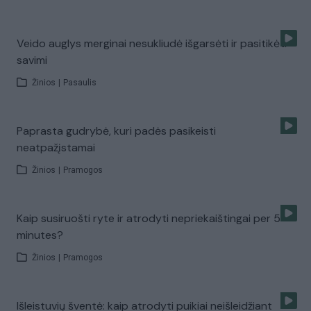
Veido auglys merginai nesukliudė išgarsėti ir pasitikėti
savimi
Žinios
|
Pasaulis
Paprasta gudrybė, kuri padės pasikeisti
neatpažįstamai
Žinios
|
Pramogos
Kaip susiruošti ryte ir atrodyti nepriekaištingai per 5
minutes?
Žinios
|
Pramogos
Išleistuvių šventė: kaip atrodyti puikiai neišleidžiant