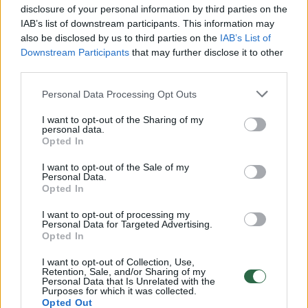
disclosure of your personal information by third parties on the
IAB’s list of downstream participants. This information may
Tobula lūpų forma: patarimai, kaip nepriekaištingai
also be disclosed by us to third parties on the
IAB’s List of
pasidažyti
Downstream Participants
that may further disclose it to other
third parties.
Žinios
|
Pramogos
Personal Data Processing Opt Outs
Kelios gudrybės padės atrodyti nepriekaištingai karštą
I want to opt-out of the Sharing of my
personal data.
dieną
Opted In
Žinios
|
Pramogos
I want to opt-out of the Sale of my
Personal Data.
Opted In
Kiek kainuoja moters grožis?
I want to opt-out of processing my
Personal Data for Targeted Advertising.
Žinios
|
Vyrų akimis
Opted In
I want to opt-out of Collection, Use,
Retention, Sale, and/or Sharing of my
Pažiūrėkite, kaip Vaida Skaisgirė puošėsi „Sidabrinei
Personal Data that Is Unrelated with the
Purposes for which it was collected.
gervei“
Opted Out