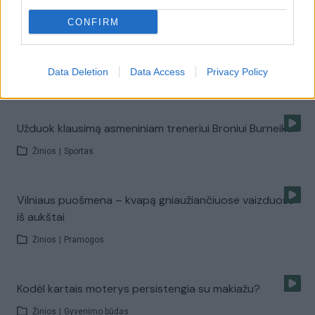
Žinios
|
Pramogos
CONFIRM
Kaip patobulinti savo kūno linijas per tris mėnesius?
Data Deletion
Data Access
Privacy Policy
Žinios
|
Sportas
Užduok klausimą asmeniniam treneriui Broniui Burneikai!
Žinios
|
Sportas
Vilniaus puošmena – kvapą gniaužiančiuose vaizduose
iš aukštai
Žinios
|
Pramogos
Kodėl kartais moterys persistengia su makiažu?
Žinios
|
Gyvenimo būdas