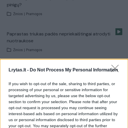
pinigų?
Žinios
|
Pramogos
Paprastas triukas padės nepriekaištingai atrodyti
nuotraukose
Žinios
|
Pramogos
Nustebsite pamatę, kaip šis akcentas gali pakeisti jūsų
Lrytas.lt -
Do Not Process My Personal Information
veidą
If you wish to opt-out of the sale, sharing to third parties, or
Žinios
|
Pramogos
processing of your personal or sensitive information for
targeted advertising by us, please use the below opt-out
section to confirm your selection. Please note that after your
Pagalba vasarą: 3 paprasti dalykai padės turėti tobulą
opt-out request is processed you may continue seeing
veido odą
interest-based ads based on personal information utilized by
us or personal information disclosed to third parties prior to
Žinios
|
Gyvenimo būdas
your opt-out. You may separately opt-out of the further