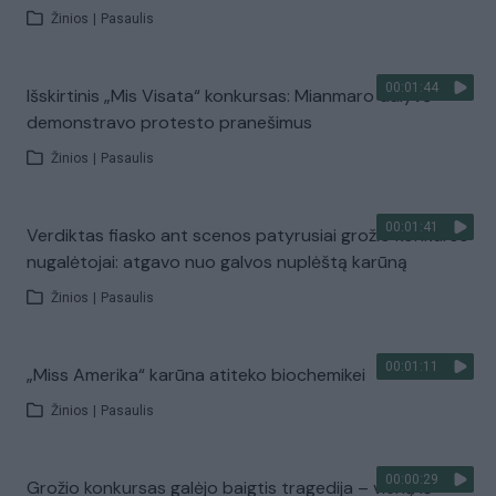
Žinios
|
Pasaulis
00:01:44
Išskirtinis „Mis Visata“ konkursas: Mianmaro dalyvė
demonstravo protesto pranešimus
Žinios
|
Pasaulis
00:01:41
Verdiktas fiasko ant scenos patyrusiai grožio konkurso
nugalėtojai: atgavo nuo galvos nuplėštą karūną
Žinios
|
Pasaulis
00:01:11
„Miss Amerika“ karūna atiteko biochemikei
Žinios
|
Pasaulis
00:00:29
Grožio konkursas galėjo baigtis tragedija – vieną iš