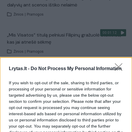
dalyvių ant scenos ištiko nelaimė
Žinios
|
Pramogos
00:01:12
„Mis Visatos“ titulą pelniusi Filipinų gražuolė atskleidė,
kas jai atnešė sėkmę
Žinios
|
Pramogos
Lrytas.lt -
Do Not Process My Personal Information
00:01:02
Gražiausio užpakaliuko konkursas Brazilijoje neapsiėjo
be laukinių aistrų
If you wish to opt-out of the sale, sharing to third parties, or
processing of your personal or sensitive information for
Žinios
|
Pramogos
targeted advertising by us, please use the below opt-out
section to confirm your selection. Please note that after your
00:01:36
opt-out request is processed you may continue seeing
Brazilijoje moterų kalėjime – grožio konkursas
interest-based ads based on personal information utilized by
Žinios
|
Pasaulis
us or personal information disclosed to third parties prior to
your opt-out. You may separately opt-out of the further