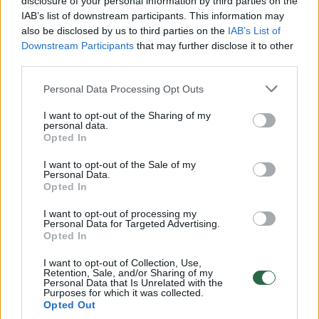
disclosure of your personal information by third parties on the
Neeilinis grožio konkursas pritraukė tūkstančius
IAB’s list of downstream participants. This information may
also be disclosed by us to third parties on the
IAB’s List of
smalsuolių
Downstream Participants
that may further disclose it to other
Žinios
|
Pasaulis
third parties.
Personal Data Processing Opt Outs
Transseksualų talentų šou fiasko prajuokins iki ašarų
I want to opt-out of the Sharing of my
personal data.
Žinios
|
Pramogos
Opted In
I want to opt-out of the Sale of my
Personal Data.
Skandalas „Mis visata“ konkurse: gražuolė buvo
Opted In
nukarūnuota
I want to opt-out of processing my
Žinios
|
Pramogos
Personal Data for Targeted Advertising.
Opted In
I want to opt-out of Collection, Use,
Karakase – „Miss gėjus Venesuela 2015“ rinkimai
Retention, Sale, and/or Sharing of my
Personal Data that Is Unrelated with the
Purposes for which it was collected.
Žinios
|
Pramogos
Opted Out