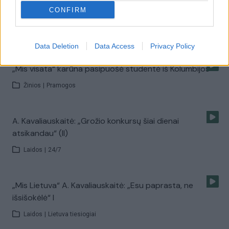
CONFIRM
Donecko smogikai rinko savo gražuolę
Žinios
|
Pasaulis
Data Deletion
Data Access
Privacy Policy
„Mis visata“ karūna pasipuošė studentė iš Kolumbijos
Žinios
|
Pramogos
A. Kavaliauskaitė: „Grožio konkursų šiai dienai
atsikandau“ (II)
Laidos
|
24/7
„Mis Lietuva“ A. Kavaliauskaitė: „Esu paprasta, ne
išsišokėlė“ I
Laidos
|
Lietuva tiesiogiai