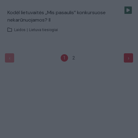
Kodėl lietuvaitės „Mis pasaulis“ konkursuose
nekarūnuojamos? II
Laidos
|
Lietuva tiesiogiai
‹
›
1
2