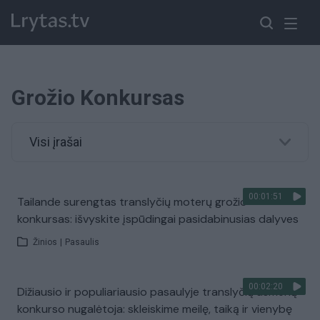
Grožio Konkursas
Visi įrašai
00:01:51
Tailande surengtas translyčių moterų grožio
konkursas: išvyskite įspūdingai pasidabinusias dalyves
Žinios
|
Pasaulis
00:02:20
Dižiausio ir populiariausio pasaulyje translyčių asmenų
konkurso nugalėtoja: skleiskime meilę, taiką ir vienybę