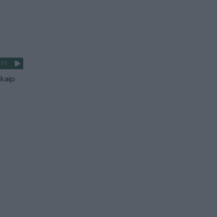
u
:11
 kaip