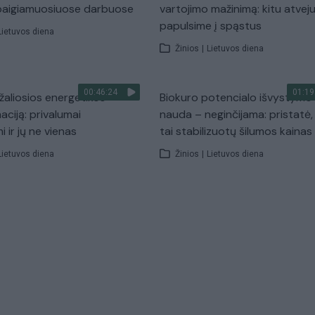
 baigiamuosiuose darbuose
vartojimo mažinimą: kitu atvej
papulsime į spąstus
Lietuvos diena
Žinios
|
Lietuvos diena
00:46:24
01:19
žaliosios energetikos
Biokuro potencialo išvystymo
aciją: privalumai
nauda – neginčijama: pristatė,
i ir jų ne vienas
tai stabilizuotų šilumos kainas
Lietuvos diena
Žinios
|
Lietuvos diena