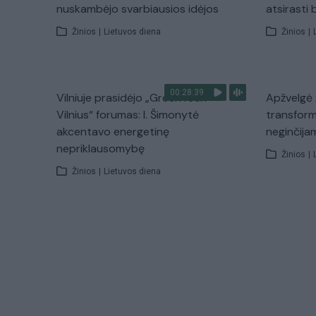
nuskambėjo svarbiausios idėjos
atsirasti
Žinios
|
Lietuvos diena
Žinios
|
00:28:39
Vilniuje prasidėjo „GreenTech
Apžvelgė 
Vilnius“ forumas: I. Šimonytė
transform
akcentavo energetinę
neginčijam
nepriklausomybę
Žinios
|
Žinios
|
Lietuvos diena