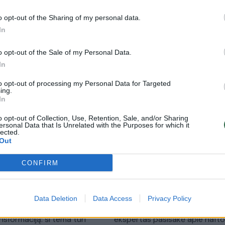
00:57:08
00:58
 GreenTech forum“: kaip
„Vilniaus GreenTech forum“: ko
o opt-out of the Sharing of my personal data.
inė pažanga, susijusi su
įtaką sėkminga Lietuvos žalioji
In
onomikos ir verslo
transformacija gali turėti mūs
acija, pakeis mūsų ateitį?
šalies verslui, valstybei ir pilieč
o opt-out of the Sale of my Personal Data.
gerovei?
Lietuvos diena
In
Žinios
|
Lietuvos diena
to opt-out of processing my Personal Data for Targeted
ing.
In
00:54:49
00:45
 GreenTech forum“: kokių
„Vilniaus GreenTech forum“: ar
o opt-out of Collection, Use, Retention, Sale, and/or Sharing
etuvai kelia klimato kaita ir
naftos vartojimo mažinimą tu
ersonal Data that Is Unrelated with the Purposes for which it
 ar turime daryti, kad joms
vertinti kaip Lietuvos nacionali
lected.
Out
tume?
saugumo klausimą?
Lietuvos diena
Žinios
|
Lietuvos diena
CONFIRM
Data Deletion
Data Access
Privacy Policy
01:00:58
01:07:40
pie universitetų indėlį į
„Greentech Vilnius“ forume
ansformaciją: ši tema turi
ekspertas pasisakė apie naft