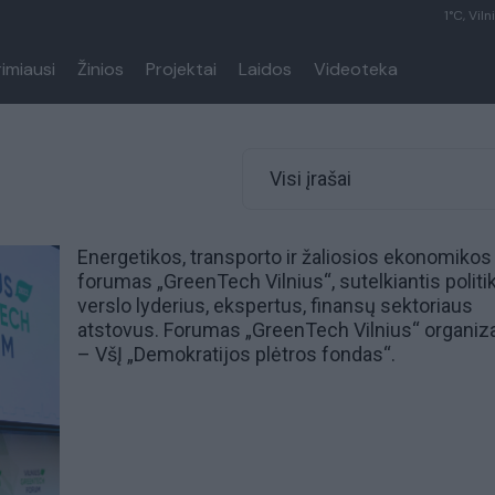
1°C, Viln
rimiausi
Žinios
Projektai
Laidos
Videoteka
Visi įrašai
Energetikos
, transporto ir žaliosios
ekonomikos
forumas „GreenTech Vilnius“, sutelkiantis politik
verslo lyderius, ekspertus, finansų sektoriaus
atstovus. Forumas „GreenTech Vilnius“ organiz
– VšĮ „Demokratijos plėtros fondas“.