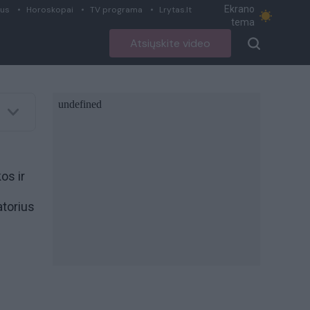
Ekrano
ius
Horoskopai
TV programa
Lrytas.lt
tema
Atsiųskite video
os ir
atorius