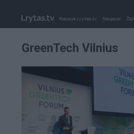
Klausyk Lrytas.tv
Naujausi
Žiū
GreenTech Vilnius