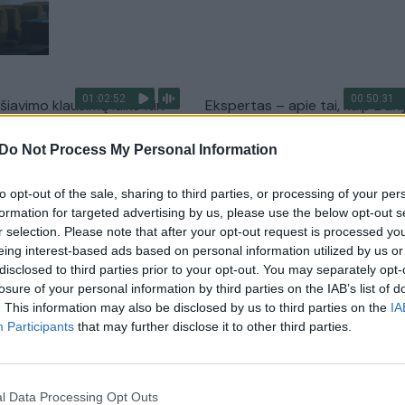
01:02:52
00:50:31
ūšiavimo klausimą laiko itin
Ekspertas – apie tai, kaip Danij
kiame patys sau
pavyko tapti pavyzdžiu
atsinaujinančioje energijoje: s
Do Not Process My Personal Information
Lietuvos diena
įtraukti žmones
to opt-out of the sale, sharing to third parties, or processing of your per
Žinios
|
Lietuvos diena
formation for targeted advertising by us, please use the below opt-out s
r selection. Please note that after your opt-out request is processed y
eing interest-based ads based on personal information utilized by us or
00:55:26
01:08
s – apie stiprius Lietuvos
„Vilniaus GreenTech forum“: ko
disclosed to third parties prior to your opt-out. You may separately opt-
s viename sektoriuje:
tikslai turėtų vienyti Lietuvą
losure of your personal information by third parties on the IAB’s list of
šsigąsti ambicijų
žengiant žaliosios ekonomikos
. This information may also be disclosed by us to third parties on the
IA
transformacijos keliu?
Participants
that may further disclose it to other third parties.
Lietuvos diena
Žinios
|
Lietuvos diena
l Data Processing Opt Outs