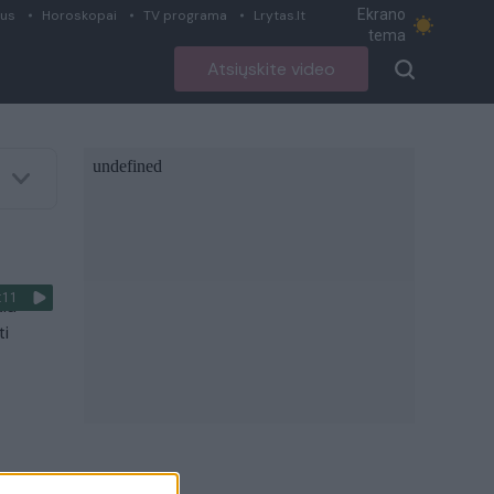
Ekrano
ius
Horoskopai
TV programa
Lrytas.lt
tema
Atsiųskite video
:11
kia
ti
:20