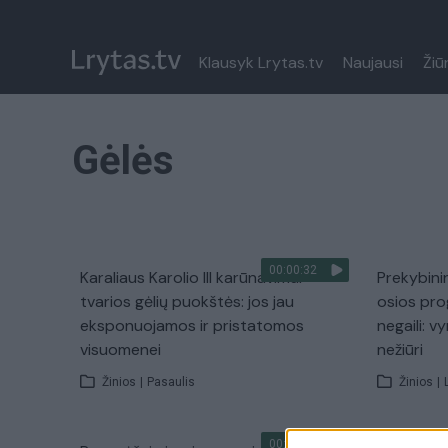
Klausyk Lrytas.tv
Naujausi
Žiū
Gėlės
00:00:32
Karaliaus Karolio III karūnavimui –
Prekybini
tvarios gėlių puokštės: jos jau
osios pro
eksponuojamos ir pristatomos
negaili: v
visuomenei
nežiūri
Žinios
|
Pasaulis
Žinios
|
00:02:37