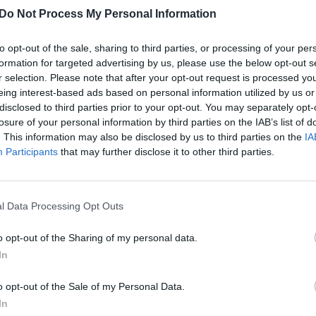
 Klaipėdos licėjaus
Klaipėdos r. gyvenanti moteris
Do Not Process My Personal Information
: vietoje gėlių moksleiviai
įkūrė amą atimantį sodą: priež
paremti skurstančiuosius
atima kone visą laisvalaikį
to opt-out of the sale, sharing to third parties, or processing of your per
Lietuvos diena
Žinios
|
Gyvenimo būdas
formation for targeted advertising by us, please use the below opt-out s
r selection. Please note that after your opt-out request is processed y
eing interest-based ads based on personal information utilized by us or
disclosed to third parties prior to your opt-out. You may separately opt-
00:06:33
00:01
losure of your personal information by third parties on the IAB’s list of
 esančio išskirtinio dydžio
Dar vienas karalienės Elizabeth 
. This information may also be disclosed by us to third parties on the
IA
ninkė atskleidė tokio
pasirodymas viešumoje: dalyv
Participants
that may further disclose it to other third parties.
kainą: tenka įdėti ne tik
gėlių šou
bo
Žinios
|
Pasaulis
Gyvenimo būdas
l Data Processing Opt Outs
o opt-out of the Sharing of my personal data.
00:02:15
00:00
uose tinkluose
Honkonge dėl COVID-19 riboji
In
rėjęs gėlių pardavėjas
milžiniški nuostoliai: ūkininkai
kina: žmonės renkasi nuo
priversti sudeginti savo produ
o opt-out of the Sale of my Personal Data.
In
Žinios
|
Pasaulis