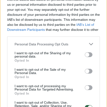
us or personal information disclosed to third parties prior to
your opt-out. You may separately opt-out of the further
00:02:47
Šiemet nuskendo trečdaliu daugiau žmonių, nei pernai
disclosure of your personal information by third parties on the
per tą patį laikotarpį
IAB’s list of downstream participants. This information may
also be disclosed by us to third parties on the
IAB’s List of
Žinios
|
Lietuvos diena
Downstream Participants
that may further disclose it to other
third parties.
00:02:06
Šuolis parašiutu vos nesibaigė tragedija – užfiksuota
Personal Data Processing Opt Outs
kvapą gniaužianti gelbėjimo operacija
I want to opt-out of the Sharing of my
Žinios
|
Pasaulis
personal data.
Opted In
I want to opt-out of the Sale of my
00:01:09
Nukrito gelbėtojų sraigtasparnis su septyniais
Personal Data.
žmonėmis
Opted In
Žinios
|
Pasaulis
I want to opt-out of processing my
Personal Data for Targeted Advertising.
Opted In
00:00:40
Nesibaigiantys potvyniai įkalina žmones vidury laukų –
I want to opt-out of Collection, Use,
Retention, Sale, and/or Sharing of my