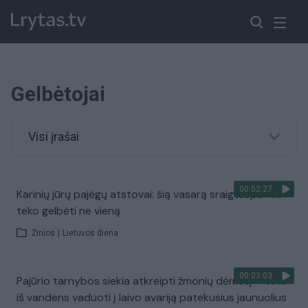
Gelbėtojai
Visi įrašai
00:02:27
Karinių jūrų pajėgų atstovai: šią vasarą sraigtasparniu
teko gelbėti ne vieną
Žinios
|
Lietuvos diena
00:03:03
Pajūrio tarnybos siekia atkreipti žmonių dėmesį – teko
iš vandens vaduoti į laivo avariją patekusius jaunuolius