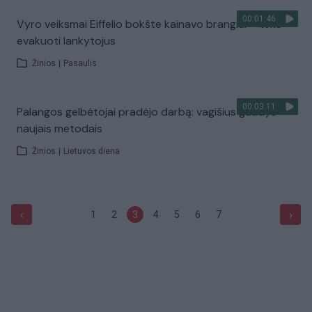
00:01:46
Vyro veiksmai Eiffelio bokšte kainavo brangiai – teko
evakuoti lankytojus
Žinios
|
Pasaulis
00:03:11
Palangos gelbėtojai pradėjo darbą: vagišius gaudys
naujais metodais
Žinios
|
Lietuvos diena
‹
›
1
2
3
4
5
6
7