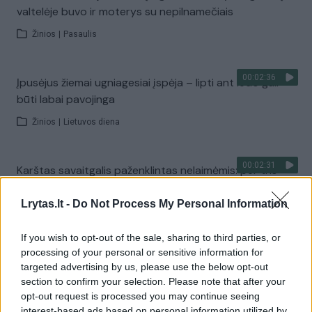
valtelėje buvo ir moterys su nepilnamečiais
Žinios
|
Pasaulis
00:02:36
Įpusėjus žiemai ugniagesiai įspėja – lipti ant ledo gali
būti labai pavojinga
Žinios
|
Lietuvos diena
00:02:31
Karštas savaitgalis paženklintas nelaimėmis: per tris
dienas nuskendo 7 žmonės
Lrytas.lt -
Do Not Process My Personal Information
Žinios
|
Lietuvos diena
If you wish to opt-out of the sale, sharing to third parties, or
processing of your personal or sensitive information for
00:00:28
Nelaimingas atsitikimas Šventojoje: apvirtus vandens
targeted advertising by us, please use the below opt-out
motociklui gelbėtojams teko vaduoti du poilsiautojus
section to confirm your selection. Please note that after your
opt-out request is processed you may continue seeing
Žinios
|
Lietuvos diena
interest-based ads based on personal information utilized by