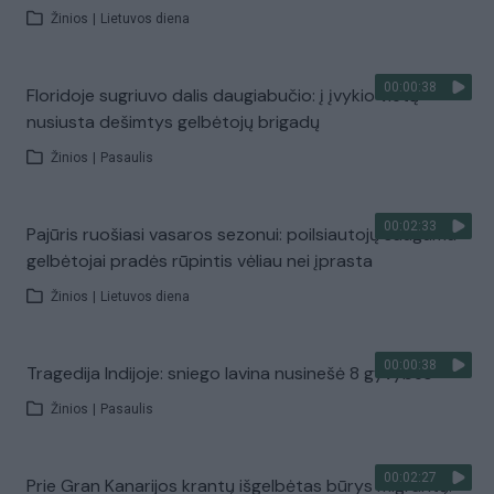
Žinios
|
Lietuvos diena
00:00:38
Floridoje sugriuvo dalis daugiabučio: į įvykio vietą
nusiusta dešimtys gelbėtojų brigadų
Žinios
|
Pasaulis
00:02:33
Pajūris ruošiasi vasaros sezonui: poilsiautojų saugumu
gelbėtojai pradės rūpintis vėliau nei įprasta
Žinios
|
Lietuvos diena
00:00:38
Tragedija Indijoje: sniego lavina nusinešė 8 gyvybes
Žinios
|
Pasaulis
00:02:27
Prie Gran Kanarijos krantų išgelbėtas būrys migrantų: