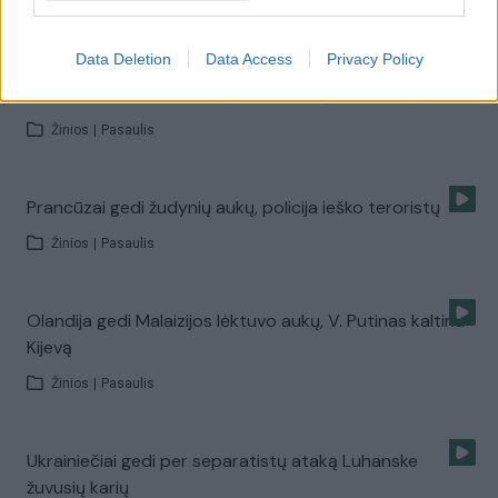
Žinios
|
Pasaulis
Data Deletion
Data Access
Privacy Policy
Prancūzijos pareigūnai tęsia teroristų medžioklę
Žinios
|
Pasaulis
Prancūzai gedi žudynių aukų, policija ieško teroristų
Žinios
|
Pasaulis
Olandija gedi Malaizijos lėktuvo aukų, V. Putinas kaltina
Kijevą
Žinios
|
Pasaulis
Ukrainiečiai gedi per separatistų ataką Luhanske
žuvusių karių