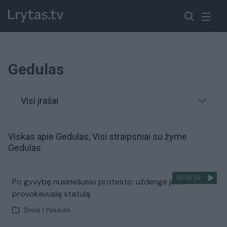
Gedulas
Visi įrašai
Viskas apie Gedulas, Visi straipsniai su žyme
Gedulas
00:00:50
Po gyvybę nusinešusio protesto: uždengė juos
provokavusią statulą
Žinios
|
Pasaulis