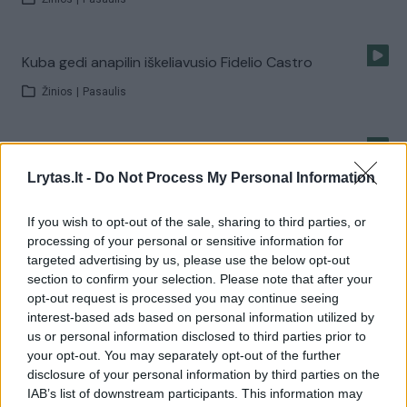
Kuba gedi anapilin iškeliavusio Fidelio Castro
Žinios
|
Pasaulis
Gedintis Tailandas nerimauja – įpėdinis neskubės
perimti sosto
Lrytas.lt -
Do Not Process My Personal Information
Žinios
|
Pasaulis
If you wish to opt-out of the sale, sharing to third parties, or
processing of your personal or sensitive information for
targeted advertising by us, please use the below opt-out
Tūkstančiai žmonių rauda bažnyčioje nužudytų žmonių
section to confirm your selection. Please note that after your
opt-out request is processed you may continue seeing
Žinios
|
Pasaulis
interest-based ads based on personal information utilized by
us or personal information disclosed to third parties prior to
your opt-out. You may separately opt-out of the further
Susitaikymas su mirtimi: gedulas yra reikalingas I
disclosure of your personal information by third parties on the
Laidos
|
Pasaulis X
IAB’s list of downstream participants. This information may