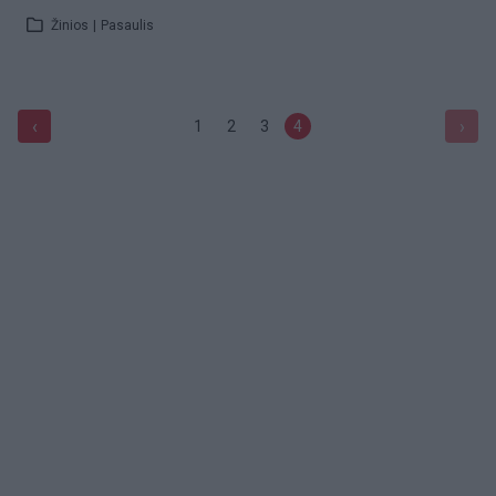
Žinios
|
Pasaulis
‹
›
1
2
3
4