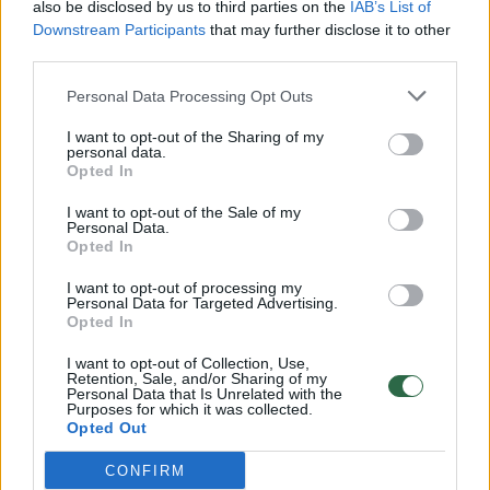
also be disclosed by us to third parties on the
IAB’s List of
Downstream Participants
that may further disclose it to other
third parties.
Sielvartas netekus artimo žmogaus gali pakeisti visą
gyvenimą II
Personal Data Processing Opt Outs
Laidos
|
Pasaulis X
I want to opt-out of the Sharing of my
personal data.
Opted In
Singapūras gedi mirusio pirmojo šalies premjero
I want to opt-out of the Sale of my
Personal Data.
Žinios
|
Pasaulis
Opted In
I want to opt-out of processing my
Personal Data for Targeted Advertising.
Prancūzai bijo, kad besislapstantys žudikai surengs
Opted In
naują ataką
I want to opt-out of Collection, Use,
Žinios
|
Pasaulis
Retention, Sale, and/or Sharing of my
Personal Data that Is Unrelated with the
Purposes for which it was collected.
Opted Out
Europa už nužudytus prancūzus teroristams tiesia
vidurinį pirštą
CONFIRM