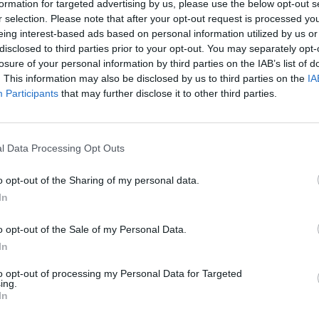
 dalyje, atsirado problema
problemą
formation for targeted advertising by us, please use the below opt-out s
uje
r selection. Please note that after your opt-out request is processed y
Žinios
|
Lietuvos diena
eing interest-based ads based on personal information utilized by us or
Lietuvos diena
disclosed to third parties prior to your opt-out. You may separately opt-
losure of your personal information by third parties on the IAB’s list of
. This information may also be disclosed by us to third parties on the
IA
00:04:08
00:03
neįgalumas: esktremali
Gedimino kalno gelbėjimas: sk
Participants
that may further disclose it to other third parties.
paskelbta, bet vis dar
ekstremalią situaciją
ma
Žinios
|
Lietuvos diena
l Data Processing Opt Outs
Lietuvos diena
o opt-out of the Sharing of my personal data.
00:02:55
00:03
In
kalnas turi didesnę
Gedimino kalnas vėl atviras
ei jau nuslinkę šlaitai
lankytojams
o opt-out of the Sale of my Personal Data.
Lietuvos diena
Žinios
|
Lietuvos diena
In
to opt-out of processing my Personal Data for Targeted
ing.
, kaip atrodo naujausia
Nufilmavo Gedimino kalną iš d
In
kalno nuošliauža
vaizdas – kraupus