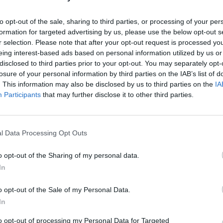
00:03:34
00:01
iai piktinasi – kasdien turi
Pamatykite: galinga liūtis užtv
to opt-out of the sale, sharing to third parties, or processing of your per
 gyvybe: prašymus įrengti
sostinės gatves, vairuotojams
formation for targeted advertising by us, please use the below opt-out s
s valdžia ignoruoja
važiuoti šaligatviais
r selection. Please note that after your opt-out request is processed y
eing interest-based ads based on personal information utilized by us or
Lietuvos diena
Žinios
|
Auto
disclosed to third parties prior to your opt-out. You may separately opt-
losure of your personal information by third parties on the IAB’s list of
. This information may also be disclosed by us to third parties on the
IA
00:01:07
00:00
e: į šiaurę migruojantys
Užfiksuota, kaip vilniečiai leidži
Participants
that may further disclose it to other third parties.
kirto ir Kinijos gatves
karantino metu: minios žmonių
naktinėja mieste
Pasaulis
Žinios
|
Lietuvos diena
l Data Processing Opt Outs
o opt-out of the Sharing of my personal data.
In
00:00:29
00:01
a, kiek žmonių karantino
Pamatykite: kol italai mėgaujas
što sostinės centre
oru, policijos pareigūnai prad
o opt-out of the Sale of my Personal Data.
patruliuoti gatvėse ir aikštėse
In
Lietuvos diena
Žinios
|
Pasaulis
to opt-out of processing my Personal Data for Targeted