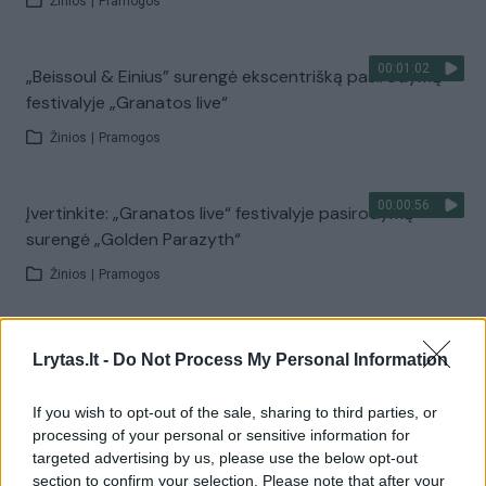
Žinios
|
Pramogos
00:01:02
„Beissoul & Einius” surengė ekscentrišką pasirodymą
festivalyje „Granatos live“
Žinios
|
Pramogos
00:00:56
Įvertinkite: „Granatos live“ festivalyje pasirodymą
surengė „Golden Parazyth“
Žinios
|
Pramogos
00:01:00
„Granatos live“ scenoje pasirodęs V. Bareikis užkūrė
Lrytas.lt -
Do Not Process My Personal Information
tikrą pirtį – šoko visi
If you wish to opt-out of the sale, sharing to third parties, or
Žinios
|
Pramogos
processing of your personal or sensitive information for
targeted advertising by us, please use the below opt-out
00:04:35
section to confirm your selection. Please note that after your