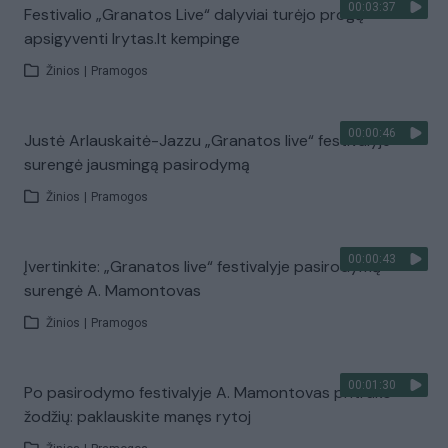
00:03:37
Festivalio „Granatos Live“ dalyviai turėjo progą
apsigyventi lrytas.lt kempinge
Žinios
|
Pramogos
00:00:46
Justė Arlauskaitė-Jazzu „Granatos live“ festivalyje
surengė jausmingą pasirodymą
Žinios
|
Pramogos
00:00:43
Įvertinkite: „Granatos live“ festivalyje pasirodymą
surengė A. Mamontovas
Žinios
|
Pramogos
00:01:30
Po pasirodymo festivalyje A. Mamontovas pritrūko
žodžių: paklauskite manęs rytoj