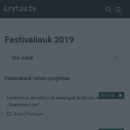
Festivaliauk 2019
Visi įrašai
Festivaliauk turinio projektas
00:00:46
Įsimintinos akimirkos iš savaitgalį aidėjusio festivalio
„Granatos Live“
Žinios
|
Pramogos