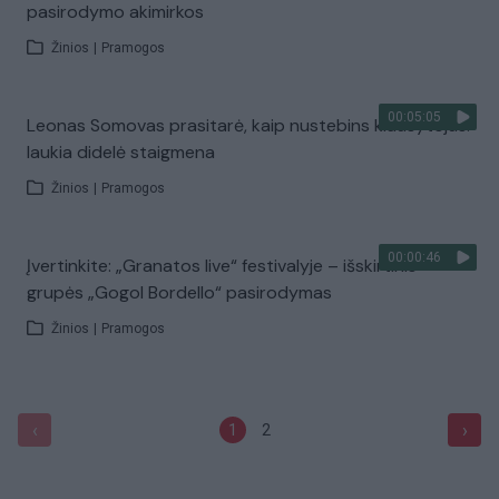
pasirodymo akimirkos
Žinios
|
Pramogos
00:05:05
Leonas Somovas prasitarė, kaip nustebins klausytojus:
laukia didelė staigmena
Žinios
|
Pramogos
00:00:46
Įvertinkite: „Granatos live“ festivalyje – išskirtinis
grupės „Gogol Bordello“ pasirodymas
Žinios
|
Pramogos
‹
›
1
2