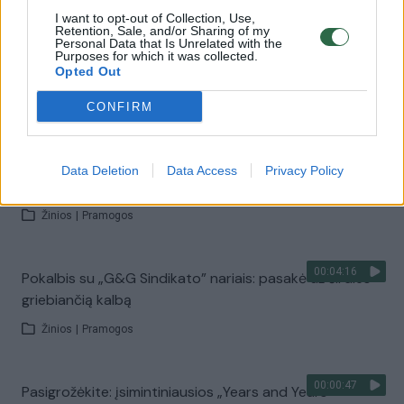
I want to opt-out of Collection, Use,
Retention, Sale, and/or Sharing of my
Personal Data that Is Unrelated with the
00:04:50
Festivalio „Granatos live“ dalyviai pasidalijo įspūdžiais:
Purposes for which it was collected.
kai kurie ieško šaltibarščių
Opted Out
Žinios
|
Pramogos
CONFIRM
00:00:43
„G&G Sindikatas“ sudrebino festivalį „Granatos live“ –
Data Deletion
Data Access
Privacy Policy
šoko ir dainavo visi
Žinios
|
Pramogos
00:04:16
Pokalbis su „G&G Sindikato” nariais: pasakė už širdies
griebiančią kalbą
Žinios
|
Pramogos
00:00:47
Pasigrožėkite: įsimintiniausios „Years and Years“