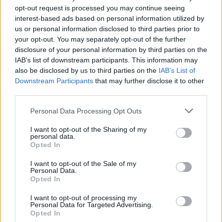
Justė Arlauskaitė-Jazzu atsivėrė: pasakė, ko reikia, kad
opt-out request is processed you may continue seeing
parašytum gerą dainą
interest-based ads based on personal information utilized by
us or personal information disclosed to third parties prior to
Žinios
|
Pramogos
your opt-out. You may separately opt-out of the further
disclosure of your personal information by third parties on the
00:04:30
IAB’s list of downstream participants. This information may
V. Bareikis scenoje patyrė kuriozą: pasirodymo metu
also be disclosed by us to third parties on the
IAB’s List of
liko be kelnių
Downstream Participants
that may further disclose it to other
third parties.
Žinios
|
Pramogos
Personal Data Processing Opt Outs
00:06:36
Vaizdai iš „Granatos live“ pramogų zonos: pamatykite,
I want to opt-out of the Sharing of my
kaip pramogauja festivaliautojai
personal data.
Opted In
Žinios
|
Pramogos
I want to opt-out of the Sale of my
Personal Data.
Opted In
00:00:31
Festivalyje „Granatos live“ pasirodė šokių muzikos
I want to opt-out of processing my
žvaigždė Robinas Schulzas
Personal Data for Targeted Advertising.
Opted In
Žinios
|
Pramogos