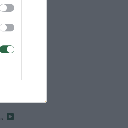
 eiles
“: buvo
idojo“
is