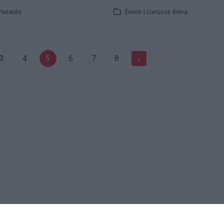
Pasaulis
Žinios
|
Lietuvos diena
3
4
5
6
7
8
›