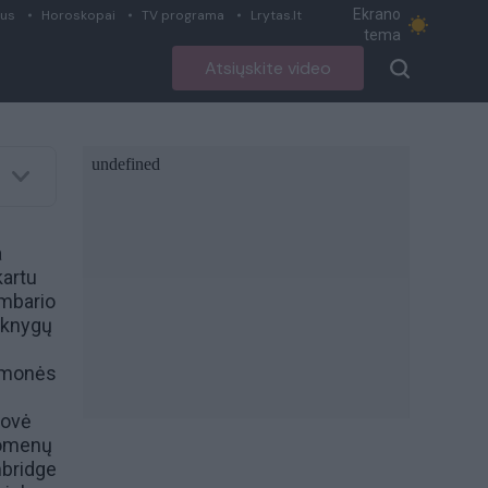
Ekrano
ius
Horoskopai
TV programa
Lrytas.lt
tema
Atsiųskite video
a
artu
ambario
 knygų
 įmonės
rovė
uomenų
bridge