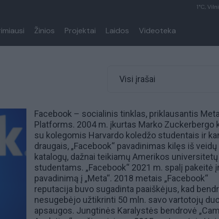
1°C, Viln
rimiausi
Žinios
Projektai
Laidos
Videoteka
Visi įrašai
Facebook – socialinis tinklas, priklausantis Met
Platforms. 2004 m. įkurtas
Marko Zuckerbergo
k
su kolegomis
Harvardo
koledžo studentais ir k
draugais, „Facebook“ pavadinimas kilęs iš veidų
katalogų, dažnai teikiamų Amerikos universitetų
studentams. „Facebook“ 2021 m. spalį pakeitė
pavadinimą į „Meta“. 2018 metais „Facebook“
reputacija buvo sugadinta paaiškėjus, kad bend
nesugebėjo užtikrinti 50 mln. savo vartotojų d
apsaugos. Jungtinės Karalystės bendrovė „
Cam