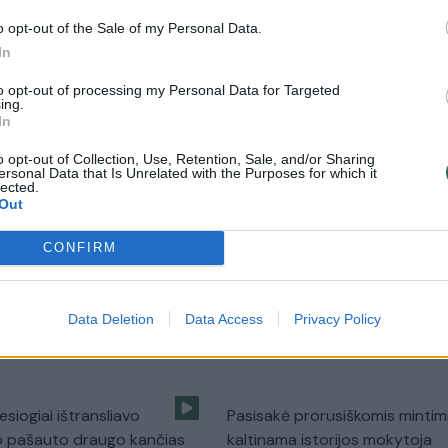
o
nuomoti
o opt-out of the Sale of my Personal Data.
Pasaulis
Žinios
|
Lietuvos diena
In
to opt-out of processing my Personal Data for Targeted
ing.
i snaudė automobilyje, kol
Ramūnui Karbauskiui patikusias
In
 viena daina
apie varpą parašęs „valstietis
o opt-out of Collection, Use, Retention, Sale, and/or Sharing
karšta diena
ersonal Data that Is Unrelated with the Purposes for which it
Augintinis
lected.
Žinios
|
Lietuvos diena
Out
CONFIRM
s šuns pasivaikščiojimas
Įžūlu: moteris gyvą dukrą „pala
s: atsisveikinti suplūdo
dėl pinigų
Data Deletion
Data Access
Privacy Policy
Žinios
|
Lietuvos diena
Augintinis
esiogiai ištransliavo
Pasisakė prorusiškomis mintim
o pašauto draugo kančias
kaltinama istorijos mokytoja