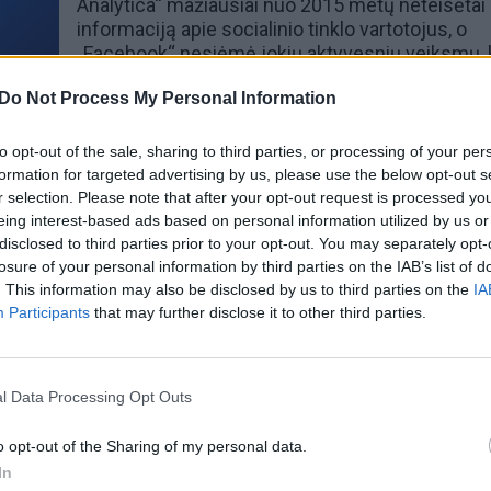
Analytica
“ mažiausiai nuo 2015 metų neteisėtai 
informaciją apie socialinio tinklo vartotojus, o
„Facebook“ nesiėmė jokių aktyvesnių veiksmų, k
sustabdytų.
Do Not Process My Personal Information
00:02:47
00:00
dolerių pasisavinimu
Paprastas tėčio triukas nuram
to opt-out of the sale, sharing to third parties, or processing of your per
formation for targeted advertising by us, please use the below opt-out s
lietuvis kaltės kratosi
verkiantį kūdikį ir apskriejo pas
r selection. Please note that after your opt-out request is processed y
Lietuvos diena
Žinios
|
Gyvenimo būdas
eing interest-based ads based on personal information utilized by us or
disclosed to third parties prior to your opt-out. You may separately opt-
losure of your personal information by third parties on the IAB’s list of
00:01:22
00:00
ja ieško vyro, kuris
Vilniuje apvogtas motociklinin
. This information may also be disclosed by us to third parties on the
IA
Participants
that may further disclose it to other third parties.
tiesiogiai transliavo
salonas žeria priekaištų policija
 žmogžudystę
Žinios
|
Kriminalai
Pasaulis
l Data Processing Opt Outs
o opt-out of the Sharing of my personal data.
stebina: platino narkotikus,
Be gėlių ir asmenukės likusios
In
olicijos ir tai tiesiogiai
moterys gundomos puokštę