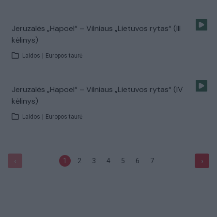
Jeruzalės „Hapoel“ – Vilniaus „Lietuvos rytas“ (III
kėlinys)
Laidos
|
Europos taurė
Jeruzalės „Hapoel“ – Vilniaus „Lietuvos rytas“ (IV
kėlinys)
Laidos
|
Europos taurė
‹
›
1
2
3
4
5
6
7