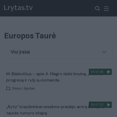
Europos Taurė
Visi įrašai
00:02:45
M. Blaževičius – apie A. Magro išskirtinumą, „Wolves“
progresą ir ryšį su komanda
Žinios
|
Sportas
00:01:02
„Ryto“ krepšininkai nesėkme pradėjo antrą Europos
taurės turnyro etapą