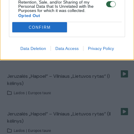
Po rungtynių Tomas Pačėsas pratrūko: kreipsimės į
Retention, Sale, and/or Sharing of my
Personal Data that Is Unrelated with the
Palmirą
Purposes for which it was collected.
Opted Out
Žinios
|
Sportas
CONFIRM
Krepšinio komentatorius Rytis Vyšniauskas:
nesakyčiau, kad „Lietuvos rytas“ yra favoritas
Data Deletion
Data Access
Privacy Policy
Žinios
|
BC Lietuvos rytas
Jeruzalės „Hapoel“ – Vilniaus „Lietuvos rytas“ (I
kėlinys)
Laidos
|
Europos taurė
Jeruzalės „Hapoel“ – Vilniaus „Lietuvos rytas“ (II
kėlinys)
Laidos
|
Europos taurė