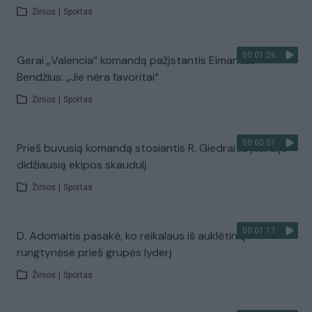
Žinios
|
Sportas
00:01:26
Gerai „Valencia“ komandą pažįstantis Eimantas
Bendžius: „Jie nėra favoritai“
Žinios
|
Sportas
00:00:51
Prieš buvusią komandą stosiantis R. Giedraitis įvardijo
didžiausią ekipos skaudulį
Žinios
|
Sportas
00:01:17
D. Adomaitis pasakė, ko reikalaus iš auklėtinių
rungtynėse prieš grupės lyderį
Žinios
|
Sportas