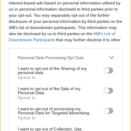
Laidos
|
Europos taurė
interest-based ads based on personal information utilized by
us or personal information disclosed to third parties prior to
your opt-out. You may separately opt-out of the further
Vilniaus „Lietuvos rytas“ - Sankt Peterburgo „Zenit (II
disclosure of your personal information by third parties on the
kėlinys)
IAB’s list of downstream participants. This information may
also be disclosed by us to third parties on the
IAB’s List of
Laidos
|
Europos taurė
Downstream Participants
that may further disclose it to other
third parties.
Vilniaus „Lietuvos rytas“ - Sankt Peterburgo „Zenit (III
Personal Data Processing Opt Outs
kėlinys)
I want to opt-out of the Sharing of my
personal data.
Laidos
|
Europos taurė
Opted In
I want to opt-out of the Sale of my
Personal Data.
Vilniaus „Lietuvos rytas“ - Sankt Peterburgo „Zenit (IV
Opted In
kėlinys)
I want to opt-out of processing my
Laidos
|
Europos taurė
Personal Data for Targeted Advertising.
Opted In
I want to opt-out of Collection, Use,